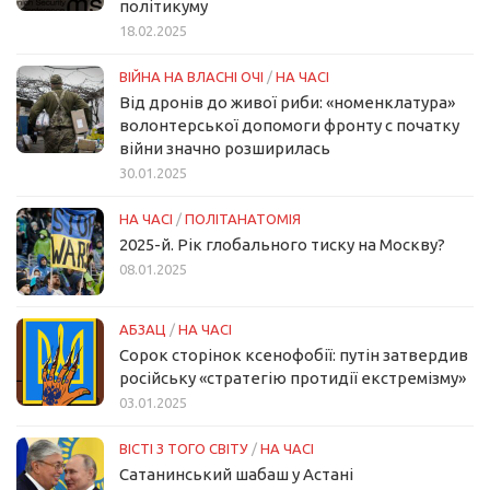
політикуму
18.02.2025
ВІЙНА НА ВЛАСНІ ОЧІ
/
НА ЧАСІ
Від дронів до живої риби: «номенклатура»
волонтерської допомоги фронту с початку
війни значно розширилась
30.01.2025
НА ЧАСІ
/
ПОЛІТАНАТОМІЯ
2025-й. Рік глобального тиску на Москву?
08.01.2025
АБЗАЦ
/
НА ЧАСІ
Сорок сторінок ксенофобії: путін затвердив
російську «стратегію протидії екстремізму»
03.01.2025
ВІСТІ З ТОГО СВІТУ
/
НА ЧАСІ
Сатанинський шабаш у Астані