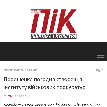
Skip
to
content
ПОЗИТИВ/НЕГАТИВ
0
Порошенко погодив створення
інституту військових прокуратур
BY
ПІК
· 22.08.2014
Президент Петро Порошенко підписав зміни до закону “Про