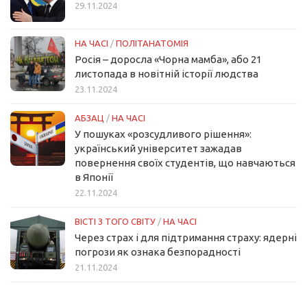
29.11.2024
НА ЧАСІ
/
ПОЛІТАНАТОМІЯ
Росія – доросла «Чорна мамба», або 21
листопада в новітній історії людства
23.11.2024
АБЗАЦ
/
НА ЧАСІ
У пошуках «розсудливого рішення»:
український університет зажадав
повернення своїх студентів, що навчаються
в Японії
22.11.2024
ВІСТІ З ТОГО СВІТУ
/
НА ЧАСІ
Через страх і для підтримання страху: ядерні
погрози як ознака безпорадності
21.11.2024