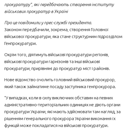
прокуратуру”, які передбачають створення інституту
військових прокуратур в Україні
Про це повідомили у прес-службі президента.
Законом передбачили, зокрема, створення Головної
військової прокуратури, яка стане структурним підрозділом
Генпрокуратури.
Окрім того, діятимуть військові прокуратури регіонів,
військові прокуратури гарнізонів та інші військові
прокуратури, прирівняні до прокуратур міст і районів.
Нове відомство очолить головний військовий прокурор,
який також займатиме посаду заступника генпрокурора.
“У випадках, коли в силу виключних обставин на певних
адміністративно-територіальних одиницях не діють органи
прокуратури України, які мають здійснювати там нагляд, за
рішенням генерального прокурора України виконання їх
функцій може покладатися на військові прокуратури.