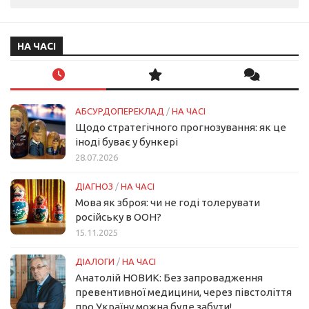
НА ЧАСІ
АБСУРДОПЕРЕКЛАД
/
НА ЧАСІ
Щодо стратегічного прогнозування: як це
іноді буває у бункері
28.07.2026
ДІАГНОЗ
/
НА ЧАСІ
Мова як зброя: чи не годі толерувати
російську в ООН?
15.11.2025
ДІАЛОГИ
/
НА ЧАСІ
Анатолій НОВИК: Без запровадження
превентивної медицини, через півстоліття
про Україну можна буде забути!