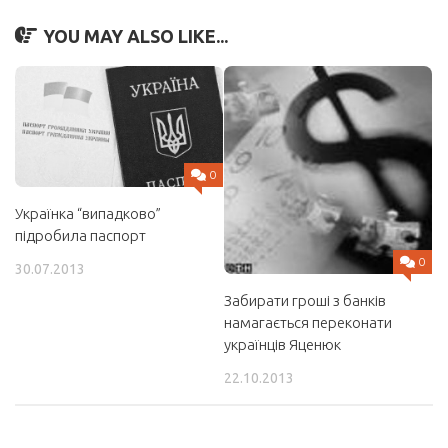
YOU MAY ALSO LIKE...
0
Українка “випадково”
підробила паспорт
0
30.07.2013
Забирати гроші з банків
намагається переконати
українців Яценюк
22.10.2013