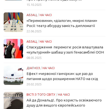
15.10.2025
АБЗАЦ
/
НА ЧАСІ
«Перемовини», «діалоги», «мирні плани»
Росії: театр абсурду замість дипломатії
22.06.2025
АБЗАЦ
/
НА ЧАСІ
Спаскудження перемоги: росія влаштувала
«культурний» шабаш у залі Генасамблеї ООН
08.05.2025
ДІАГНОЗ
/
НА ЧАСІ
Ефект «червоної ганчірки»: ще раз до
питання щодо розширення НАТО на схід
20.02.2025
ВІСТІ З ТОГО СВІТУ
/
НА ЧАСІ
Ай да Дональд!.. Про користь освіжаючого
душу для вищого європейського