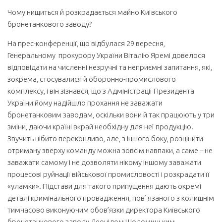
Чому нищиться й розкрадається майно Київського
бронетанкового заводу?
На прес-конференції, що відбулася 29 вересня,
Генеральному прокурору України Віталію Яремі довелося
відповідати на численні незручні та неприємні запитання, які,
зокрема, стосувалися й оборонно-промислового
комплексу, і він зізнався, що з Адміністрації Президента
України йому надійшло прохання не заважати
бронетанковим заводам, оскільки вони й так працюють у три
зміни, даючи країні вкрай необхідну для неї продукцію.
Звучить нібито переконливо, але, з іншого боку, розцінити
отриману зверху команду можна зовсім навпаки, а саме – не
заважати самому і не дозволяти нікому іншому заважати
процесові руйнації військової промисловості і розкрадати її
«уламки». Підстави для такого припущення дають окремі
деталі кримінального провадження, пов`язаного з колишнім
тимчасово виконуючим обов’язки директора Київського
бронетанкового заводу Леонідом Шоломицьким.