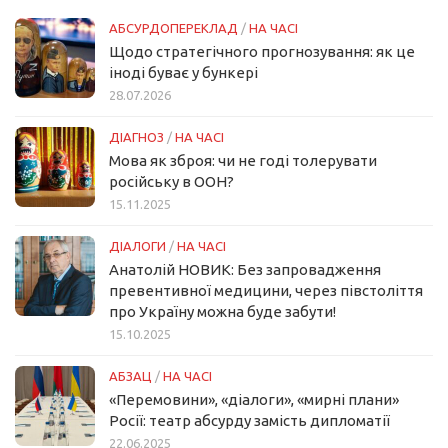
АБСУРДОПЕРЕКЛАД
/
НА ЧАСІ
Щодо стратегічного прогнозування: як це
іноді буває у бункері
28.07.2026
ДІАГНОЗ
/
НА ЧАСІ
Мова як зброя: чи не годі толерувати
російську в ООН?
15.11.2025
ДІАЛОГИ
/
НА ЧАСІ
Анатолій НОВИК: Без запровадження
превентивної медицини, через півстоліття
про Україну можна буде забути!
15.10.2025
АБЗАЦ
/
НА ЧАСІ
«Перемовини», «діалоги», «мирні плани»
Росії: театр абсурду замість дипломатії
22.06.2025