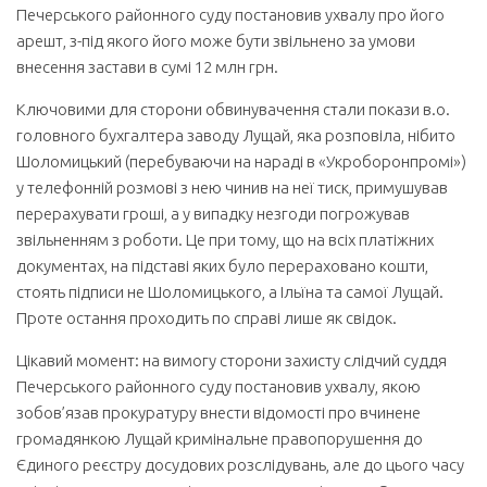
Печерського районного суду постановив ухвалу про його
арешт, з-під якого його може бути звільнено за умови
внесення застави в сумі 12 млн грн.
Ключовими для сторони обвинувачення стали покази в.о.
головного бухгалтера заводу Лущай, яка розповіла, нібито
Шоломицький (перебуваючи на нараді в «Укроборонпромі»)
у телефонній розмові з нею чинив на неї тиск, примушував
перерахувати гроші, а у випадку незгоди погрожував
звільненням з роботи. Це при тому, що на всіх платіжних
документах, на підставі яких було перераховано кошти,
стоять підписи не Шоломицького, а Ільїна та самої Лущай.
Проте остання проходить по справі лише як свідок.
Цікавий момент: на вимогу сторони захисту слідчий суддя
Печерського районного суду постановив ухвалу, якою
зобов’язав прокуратуру внести відомості про вчинене
громадянкою Лущай кримінальне правопорушення до
Єдиного реєстру досудових розслідувань, але до цього часу