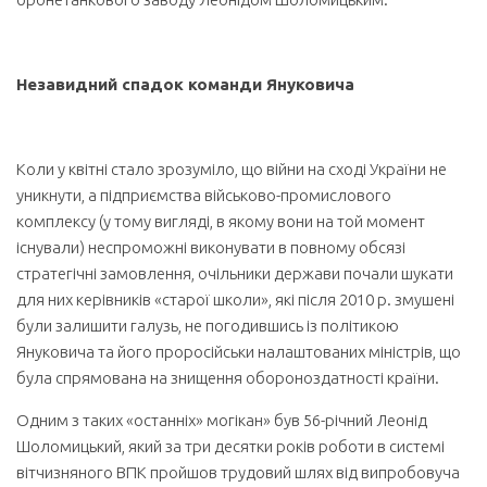
Незавидний спадок команди Януковича
Коли у квітні стало зрозуміло, що війни на сході України не
уникнути, а підприємства військово-промислового
комплексу (у тому вигляді, в якому вони на той момент
існували) неспроможні виконувати в повному обсязі
стратегічні замовлення, очільники держави почали шукати
для них керівників «старої школи», які після 2010 р. змушені
були залишити галузь, не погодившись із політикою
Януковича та його проросійськи налаштованих міністрів, що
була спрямована на знищення обороноздатності країни.
Одним з таких «останніх» могікан» був 56-річний Леонід
Шоломицький, який за три десятки років роботи в системі
вітчизняного ВПК пройшов трудовий шлях від випробовуча