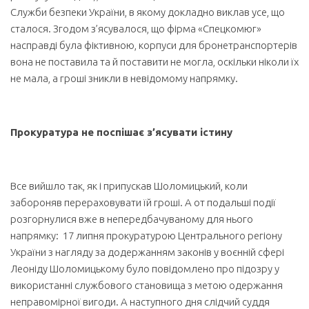
Служби безпеки України, в якому докладно виклав усе, що
сталося. Згодом з’ясувалося, що фірма «Спецкомюг»
насправді була фіктивною, корпуси для бронетранспортерів
вона не поставила та й поставити не могла, оскільки ніколи їх
не мала, а гроші зникли в невідомому напрямку.
Прокуратура не поспішає з’ясувати істину
Все вийшло так, як і припускав Шоломицький, коли
забороняв перераховувати їй гроші. А от подальші події
розгорнулися вже в непередбачуваному для нього
напрямку: 17 липня прокуратурою Центрального регіону
України з нагляду за додержанням законів у воєнній сфері
Леоніду Шоломицькому було повідомлено про підозру у
використанні службового становища з метою одержання
неправомірної вигоди. А наступного дня слідчий суддя