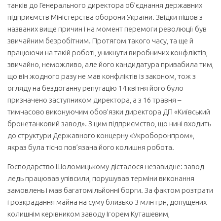
танків до Генерального директора об’єднання державних
підприємств Міністерства оборони України. Звідки пішов з
названих вище причин і на момент перемоги революції був
звичайним безробітним. Протягом такого часу, та ще й
працюючи на такій роботі, уникнути виробничих конфліктів,
звичайно, неможливо, але його кандидатура привабила тим,
що він жодного разу не мав конфліктів із законом, тож з
огляду на бездоганну репутацію 14 квітня його було
призначено заступником директора, а з 16 травня –
тимчасово виконуючим обов’язки директора ДП «Київський
бронетанковий завод». З цим підприємство, що нині входить
до структури Державного концерну «Укроборонпром»,
якраз була тісно пов’язана його колишня робота.
Господарство Шоломицькому дісталося незавидне: завод
ледь працював упівсили, порушував терміни виконання
замовлень і мав багатомільйонні борги. За фактом розтрати
і розкрадання майна на суму близько 3 млн грн, допущених
колишнім керівником заводу Ігорем Куташевим,