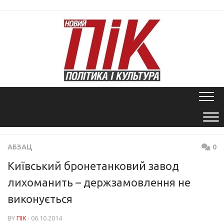
Skip
to
content
АБЗАЦ
0
Київський бронетанковий завод
лихоманить – держзамовлення не
виконується
BY
ПІК
· 06.10.2014