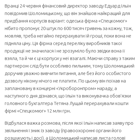
Вранці 24 червня фінансовий директор заводу Едуард Ільїн
повідомив Шоломицькому, що він знайшов найкращий для
придбання корпусів варіант: одеська фірма «Спецкомюг»
нібито пропонує 20 штук по 600 тисяч гривень за кожну, тож,
мовляв, треба негайно перерахувати їй гроші, поки вона не
підняла ціну. Ця фірма серед переліку виробників такої
продукції не значилася і не зрозуміло було звідки вона її
взяла, та й чи є ці корпуси у неї взагалі. Маючи справу з таким
партнером слід бути особливо пильним, тому Шоломицький
доручив уважно вивчити питання, але без його особистого
дозволу нікому нічого не платити. По цьому він поїхав на
заплановану в концерні «Укроборонпром» нараду, а
наступного дня дізнався, що Ільїн та виконувачка обов’язки
головного бухгалтера Тетяна Лущай перерахували кошти
фірмі «Спецкомюг» 12 млн грн.
Відбулася важка розмова, після якої Ільїн написав заяву про
звільнення і зник із заводу (правоохоронні органи його
розшукують і досі), а Шоломицький написав листа голові