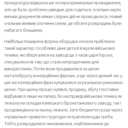
прокуратура відкрила аж чотири кримінальні провадження,
але це було зроблено швидше для годиться, оскільки окрім
виїмки документів ніяких слідчих дій не проводилося. Новий
очільник виявив злочинні схеми, де обсяги розкрадань були
набагато більшими.
Найбільш поширена форма оборудок носила приблизно
такий характер: Особливо цінні деталі й вузли військової
техніки, які зберігалися на заводі ще з часів царя Гороха,
списувалися як такі, що стали непридатними для
використання. Потім вони продавалися за ціною
металобрухту комерційним фірмам, а ще через деякий час у
цих же комерційних фірм купувалися за реальною ринковою
ціною. При цьому процес купівлі, продажу, збуту і поставки
відбувався лише на папері, бо насправді військова техніка як
лежала на складах Київського бронетанкового заводу, так і
продовжувала на ньому лежати. Зате бюджетні гроші через
«правильні» приватні структури потрапляли куди треба.
Тобто розкрадалися чиновниками, «наближеними до