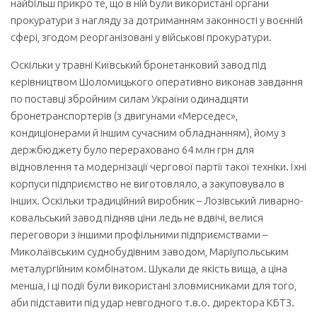
найбільш прикро те, що в ній були використані органи
прокуратури з нагляду за дотриманням законності у воєнній
сфері, згодом реорганізовані у військові прокуратури.
Оскільки у травні Київський бронетанковий завод під
керівництвом Шоломицького оперативно виконав завдання
по поставці збройним силам України одинадцяти
бронетранспортерів (з двигунами «Мерседес»,
кондиціонерами й іншим сучасним обладнанням), йому з
держбюджету було перераховано 64 млн грн для
відновлення та модернізації чергової партії такої техніки. Їхні
корпуси підприємство не виготовляло, а закуповувало в
інших. Оскільки традиційний виробник – Лозівський ливарно-
ковальський завод підняв ціни ледь не вдвічі, велися
переговори з іншими профільними підприємствами –
Миколаївським суднобудівним заводом, Маріупольським
металургійним комбінатом. Шукали де якість вища, а ціна
менша, і ці події були використані зловмисниками для того,
аби підставити під удар невгодного т.в.о. директора КБТЗ.