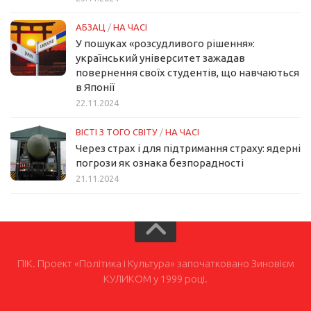
АБЗАЦ
/
НА ЧАСІ
У пошуках «розсудливого рішення»:
український університет зажадав
повернення своїх студентів, що навчаються
в Японії
22.11.2024
ВІСТІ З ТОГО СВІТУ
/
НА ЧАСІ
Через страх і для підтримання страху: ядерні
погрози як ознака безпорадності
21.11.2024
ПІК. Проект «Політика і Культура» започатковано Зиновієм
КУЛИКОМ у 1999 році.