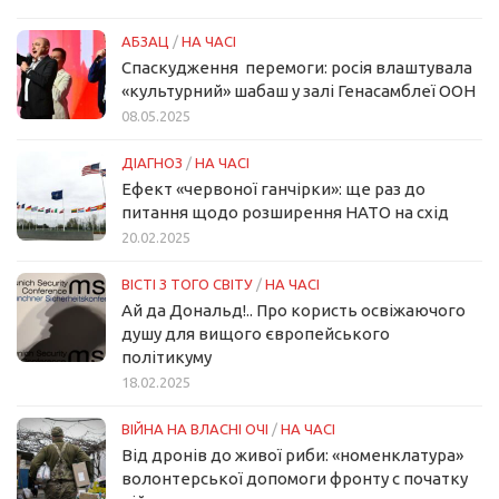
АБЗАЦ
/
НА ЧАСІ
Спаскудження перемоги: росія влаштувала
«культурний» шабаш у залі Генасамблеї ООН
08.05.2025
ДІАГНОЗ
/
НА ЧАСІ
Ефект «червоної ганчірки»: ще раз до
питання щодо розширення НАТО на схід
20.02.2025
ВІСТІ З ТОГО СВІТУ
/
НА ЧАСІ
Ай да Дональд!.. Про користь освіжаючого
душу для вищого європейського
політикуму
18.02.2025
ВІЙНА НА ВЛАСНІ ОЧІ
/
НА ЧАСІ
Від дронів до живої риби: «номенклатура»
волонтерської допомоги фронту с початку