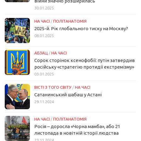
війни значно розширилась
30.01.2025
НА ЧАСІ
/
ПОЛІТАНАТОМІЯ
2025-й. Рік глобального тиску на Москву?
08.01.2025
АБЗАЦ
/
НА ЧАСІ
Сорок сторінок ксенофобії: путін затвердив
російську «стратегію протидії екстремізму»
03.01.2025
ВІСТІ З ТОГО СВІТУ
/
НА ЧАСІ
Сатанинський шабаш у Астані
29.11.2024
НА ЧАСІ
/
ПОЛІТАНАТОМІЯ
Росія – доросла «Чорна мамба», або 21
листопада в новітній історії людства
23.11.2024