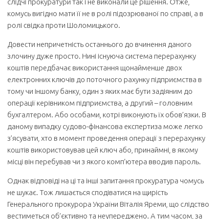
слідчі прокуратури так і не виконали це рішення. Отже,
комусь вигідно мати її не в ролі підозрюваної по справі, а в
ролі свідка проти Шоломицького.
Довести непричетність останнього до вчинення даного
злочину дуже просто. Нині існуюча система перерахунку
коштів передбачає використання щонайменше двох
електронних ключів до поточного рахунку підприємства в
тому чи іншому банку, один з яких має бути задіяним до
операції керівником підприємства, а другий – головним
бухгалтером. Або особами, котрі виконують їх обов’язки. В
даному випадку судово-фінансова експертиза може легко
з’ясувати, хто в момент проведення операції з перерахунку
коштів використовував цей ключ або, принаймні, в якому
місці він перебував чи з якого комп’ютера вводив пароль.
Однак відповіді на ці та інші запитання прокуратура чомусь
не шукає. Тож лишається сподіватися на щирість
Генерального прокурора України Віталія Яреми, що слідство
вестиметься об’єктивно та неупереджено. А тим часом, за