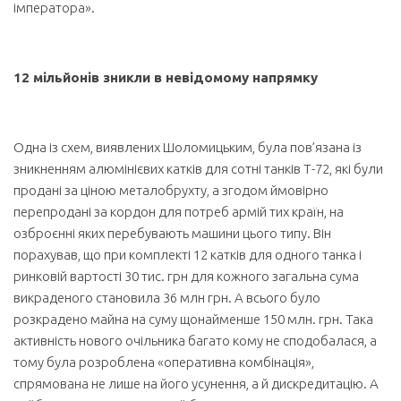
імператора».
12 мільйонів зникли в невідомому напрямку
Одна із схем, виявлених Шоломицьким, була пов’язана із
зникненням алюмінієвих катків для сотні танків Т-72, які були
продані за ціною металобрухту, а згодом ймовірно
перепродані за кордон для потреб армій тих країн, на
озброєнні яких перебувають машини цього типу. Він
порахував, що при комплекті 12 катків для одного танка і
ринковій вартості 30 тис. грн для кожного загальна сума
викраденого становила 36 млн грн. А всього було
розкрадено майна на суму щонайменше 150 млн. грн. Така
активність нового очільника багато кому не сподобалася, а
тому була розроблена «оперативна комбінація»,
спрямована не лише на його усунення, а й дискредитацію. А