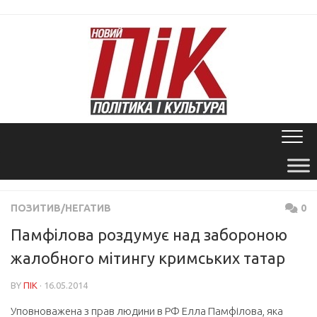
Skip
to
content
ПОЗИТИВ/НЕГАТИВ
0
Памфілова роздумує над забороною
жалобного мітингу кримських татар
BY
ПІК
· 16.05.2014
Уповноважена з прав людини в РФ Елла Памфілова, яка