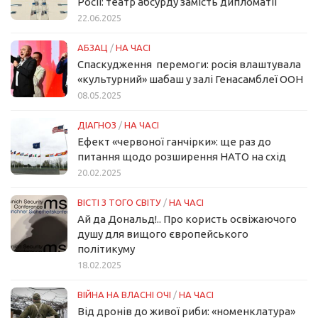
Росії: театр абсурду замість дипломатії
22.06.2025
АБЗАЦ
/
НА ЧАСІ
Спаскудження перемоги: росія влаштувала
«культурний» шабаш у залі Генасамблеї ООН
08.05.2025
ДІАГНОЗ
/
НА ЧАСІ
Ефект «червоної ганчірки»: ще раз до
питання щодо розширення НАТО на схід
20.02.2025
ВІСТІ З ТОГО СВІТУ
/
НА ЧАСІ
Ай да Дональд!.. Про користь освіжаючого
душу для вищого європейського
політикуму
18.02.2025
ВІЙНА НА ВЛАСНІ ОЧІ
/
НА ЧАСІ
Від дронів до живої риби: «номенклатура»