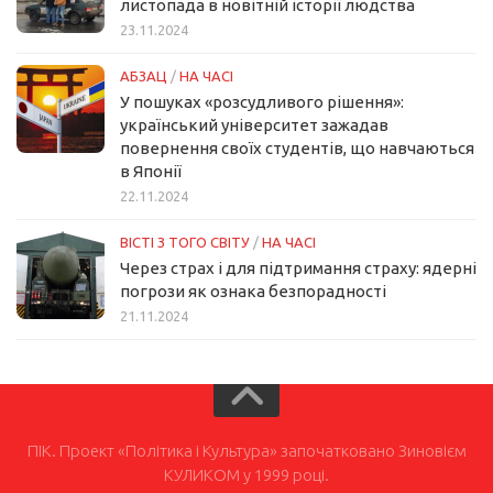
листопада в новітній історії людства
23.11.2024
АБЗАЦ
/
НА ЧАСІ
У пошуках «розсудливого рішення»:
український університет зажадав
повернення своїх студентів, що навчаються
в Японії
22.11.2024
ВІСТІ З ТОГО СВІТУ
/
НА ЧАСІ
Через страх і для підтримання страху: ядерні
погрози як ознака безпорадності
21.11.2024
ПІК. Проект «Політика і Культура» започатковано Зиновієм
КУЛИКОМ у 1999 році.