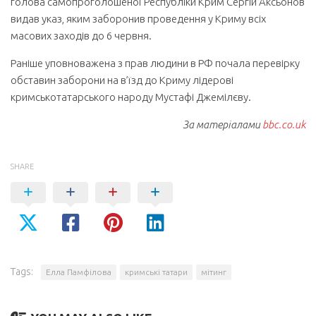
голова самопроголошеної Республіки Крим Сергій Аксьонов
видав указ, яким заборонив проведення у Криму всіх
масових заходів до 6 червня.
Раніше уповноважена з прав людини в РФ почала перевірку
обставин заборони на в’їзд до Криму лідерові
кримськотатарського народу Мустафі Джемілєву.
За матеріалами
bbc.co.uk
SHARE
Tags:
Елла Памфілова
кримські татари
мітинг