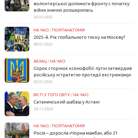
волонтерської допомоги фронту с початку
війни значно розширилась
30.01.2025
НА ЧАСІ
/
ПОЛІТАНАТОМІЯ
2025-й. Рік глобального тиску на Москву?
08.01.2025
АБЗАЦ
/
НА ЧАСІ
Сорок сторінок ксенофобії: путін затвердив
російську «стратегію протидії екстремізму»
03.01.2025
ВІСТІ З ТОГО СВІТУ
/
НА ЧАСІ
Сатанинський шабаш у Астані
29.11.2024
НА ЧАСІ
/
ПОЛІТАНАТОМІЯ
Росія – доросла «Чорна мамба», або 21