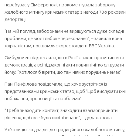
перебуває у Сімферополі, прокоментувала заборону
жалобного мітингу кримських татар з нагоди 70-х роковин
депортації
“На мій погляд, заборонами не вирішуються дуже складні
проблеми, це моє глибоке переконання”, – заявила вона
журналістам, повідомляє кореспондент ВВС Україна.
Омбудсмен підкреслила, що в Росії є закон про мітинги та
демонстрації, а всі підзаконні акти повинні чітко слідувати
йому: “Хотілося б вірити, що там ніяких порушень немає”.
Пані Панфілова повідомила, що хоче зустрітися із
представниками кримських татар, щоб “щоб вислухати їхні
побажання, пропозиції та проблеми”.
“Треба знаходити контакт, знаходити взаємоприйнятні
рішення, щоб все було цивілізовано”, – додала вона.
У п’ятницю, за два дні до традиційного жалобного мітингу,