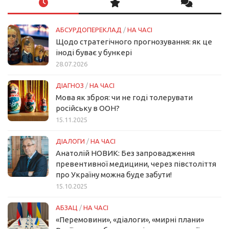
АБСУРДОПЕРЕКЛАД
/
НА ЧАСІ
Щодо стратегічного прогнозування: як це
іноді буває у бункері
28.07.2026
ДІАГНОЗ
/
НА ЧАСІ
Мова як зброя: чи не годі толерувати
російську в ООН?
15.11.2025
ДІАЛОГИ
/
НА ЧАСІ
Анатолій НОВИК: Без запровадження
превентивної медицини, через півстоліття
про Україну можна буде забути!
15.10.2025
АБЗАЦ
/
НА ЧАСІ
«Перемовини», «діалоги», «мирні плани»