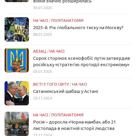
війни значно розширилась
30.01.2025
НА ЧАСІ
/
ПОЛІТАНАТОМІЯ
2025-й. Рік глобального тиску на Москву?
08.01.2025
АБЗАЦ
/
НА ЧАСІ
Сорок сторінок ксенофобії: путін затвердив
російську «стратегію протидії екстремізму»
03.01.2025
ВІСТІ З ТОГО СВІТУ
/
НА ЧАСІ
Сатанинський шабаш у Астані
29.11.2024
НА ЧАСІ
/
ПОЛІТАНАТОМІЯ
Росія – доросла «Чорна мамба», або 21
листопада в новітній історії людства
23.11.2024