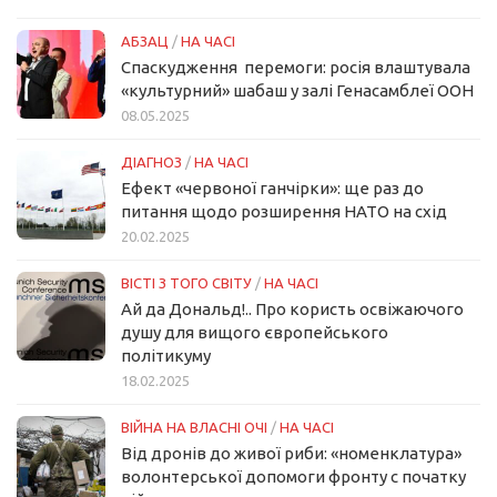
АБЗАЦ
/
НА ЧАСІ
Спаскудження перемоги: росія влаштувала
«культурний» шабаш у залі Генасамблеї ООН
08.05.2025
ДІАГНОЗ
/
НА ЧАСІ
Ефект «червоної ганчірки»: ще раз до
питання щодо розширення НАТО на схід
20.02.2025
ВІСТІ З ТОГО СВІТУ
/
НА ЧАСІ
Ай да Дональд!.. Про користь освіжаючого
душу для вищого європейського
політикуму
18.02.2025
ВІЙНА НА ВЛАСНІ ОЧІ
/
НА ЧАСІ
Від дронів до живої риби: «номенклатура»
волонтерської допомоги фронту с початку