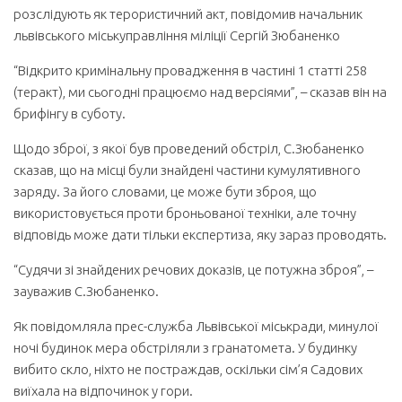
розслідують як терористичний акт, повідомив начальник
львівського міськуправління міліції Сергій Зюбаненко
“Відкрито кримінальну провадження в частині 1 статті 258
(теракт), ми сьогодні працюємо над версіями”, – сказав він на
брифінгу в суботу.
Щодо зброї, з якої був проведений обстріл, С.Зюбаненко
сказав, що на місці були знайдені частини кумулятивного
заряду. За його словами, це може бути зброя, що
використовується проти броньованої техніки, але точну
відповідь може дати тільки експертиза, яку зараз проводять.
“Судячи зі знайдених речових доказів, це потужна зброя”, –
зауважив С.Зюбаненко.
Як повідомляла прес-служба Львівської міськради, минулої
ночі будинок мера обстріляли з гранатомета. У будинку
вибито скло, ніхто не постраждав, оскільки сім’я Садових
виїхала на відпочинок у гори.