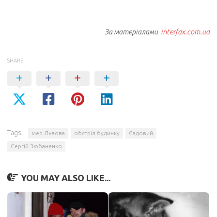
За матеріалами
interfax.com.ua
SHARE
Tags:
мер Львова
обстріл будинку
Садовий
Сергій Зюбаненко
YOU MAY ALSO LIKE...