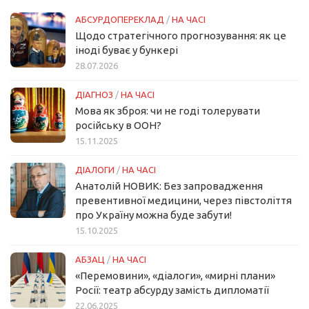
АБСУРДОПЕРЕКЛАД
/
НА ЧАСІ
Щодо стратегічного прогнозування: як це
іноді буває у бункері
28.07.2026
ДІАГНОЗ
/
НА ЧАСІ
Мова як зброя: чи не годі толерувати
російську в ООН?
15.11.2025
ДІАЛОГИ
/
НА ЧАСІ
Анатолій НОВИК: Без запровадження
превентивної медицини, через півстоліття
про Україну можна буде забути!
15.10.2025
АБЗАЦ
/
НА ЧАСІ
«Перемовини», «діалоги», «мирні плани»
Росії: театр абсурду замість дипломатії
22.06.2025