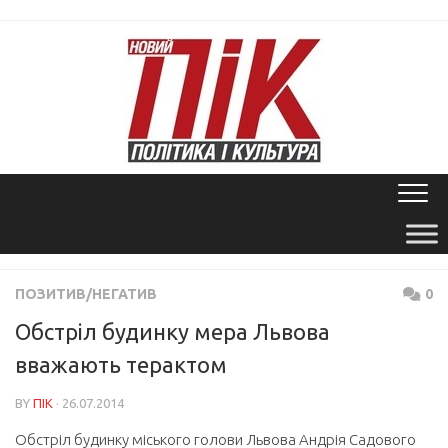
Skip
to
content
ПОЗИТИВ/НЕГАТИВ
0
Обстріл будинку мера Львова
вважають терактом
BY
ПІК
· 26.07.2014
Обстріл будинку міського голови Львова Андрія Садового