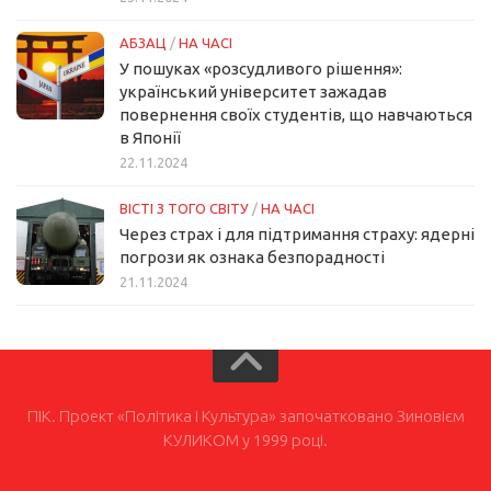
АБЗАЦ
/
НА ЧАСІ
У пошуках «розсудливого рішення»:
український університет зажадав
повернення своїх студентів, що навчаються
в Японії
22.11.2024
ВІСТІ З ТОГО СВІТУ
/
НА ЧАСІ
Через страх і для підтримання страху: ядерні
погрози як ознака безпорадності
21.11.2024
ПІК. Проект «Політика і Культура» започатковано Зиновієм
КУЛИКОМ у 1999 році.