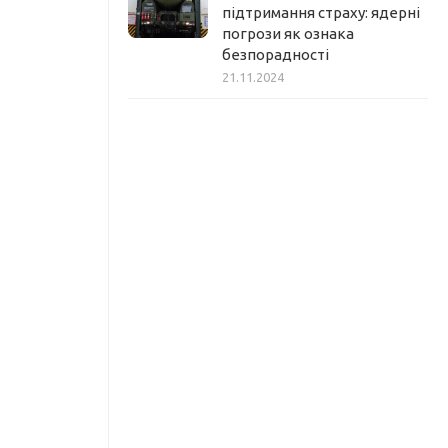
підтримання страху: ядерні
погрози як ознака
безпорадності
21.11.2024