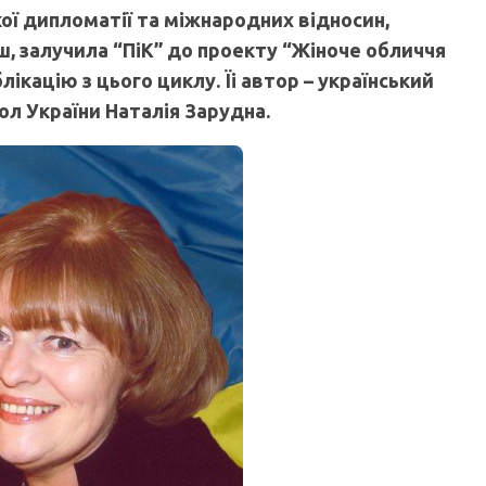
кої дипломатії та міжнародних відносин,
ш, залучила “ПіК” до проекту “Жіноче обличчя
лікацію з цього циклу. Їі автор – український
л України Наталія Зарудна.