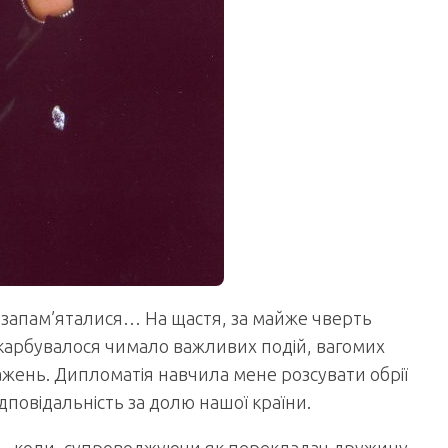
що запам’яталися… На щастя, за майже чверть
акарбувалося чимало важливих подій, вагомих
ажень. Дипломатія навчила мене розсувати обрії
ідповідальність за долю нашої країни.