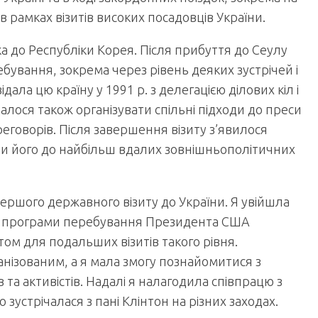
 рамках візитів високих посадовців України.
ка до Республіки Корея. Після прибуття до Сеулу
ування, зокрема через рівень деяких зустрічей і
ідала цю країну у 1991 р. з делегацією ділових кіл і
далося також організувати спільні підходи до преси
реговорів. Після завершення візиту з’явилося
сли його до найбільш вдалих зовнішньополітичних
ершого державного візиту до України. Я увійшла
та програми перебування Президента США
том для подальших візитів такого рівня.
ганізованим, а я мала змогу познайомитися з
в та активістів. Надалі я налагодила співпрацю з
зустрічалася з пані Клінтон на різних заходах.