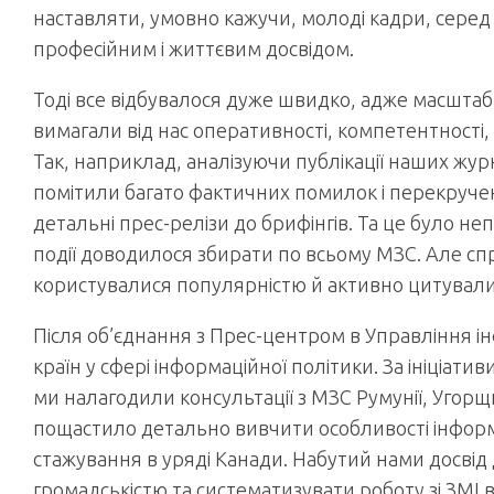
наставляти, умовно кажучи, молоді кадри, серед 
професійним і життєвим досвідом.
Тоді все відбувалося дуже швидко, адже масштаб
вимагали від нас оперативності, компетентності,
Так, наприклад, аналізуючи публікації наших жур
помітили багато фактичних помилок і перекруче
детальні прес-релізи до брифінгів. Та це було н
події доводилося збирати по всьому МЗС. Але спр
користувалися популярністю й активно цитували
Після об’єднання з Прес-центром в Управління і
країн у сфері інформаційної політики. За ініціат
ми налагодили консультації з МЗС Румунії, Угорщи
пощастило детально вивчити особливості інформац
стажування в уряді Канади. Набутий нами досвід
громадськістю та систематизувати роботу зі ЗМІ в