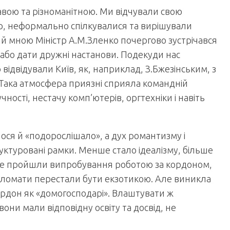
авою та різноманітною. Ми відчували свою
го, неформально спілкувалися та вирішували
ий мною Міністр А.М.Зленко почергово зустрічався
ї або дати дружні настанови. Подекуди нас
відвідували Київ, як, наприклад, З.Бжезінським, з
 Така атмосфера приязні сприяла командній
чності, нестачу комп’ютерів, оргтехніки і навіть
ся й «подорослішало», а дух романтизму і
руктуровані рамки. Менше стало ідеалізму, більше
вже пройшли випробування роботою за кордоном,
ипломати перестали бути екзотикою. Але виникла
 кордон як «домогосподарі». Влаштувати ж
они мали відповідну освіту та досвід, не
.