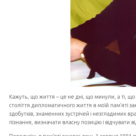
Кажуть, що життя – це не дні, що минули, а ті, 
століття дипломатичного життя в моїй пам’яті з
здобутків, знаменних зустрічей і незгладимих вр
пізнання, визначати власну позицію і відчувати в