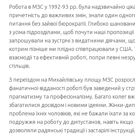
Робота в МЗС у 1992-93 рр. була надзвичайно цік
причетність до важливих змін, знали один одно
питання без зайвої бюрократії. Глибоко шанован
з усіма підрозділами, щоб почути наші пропозиці
запрошували на зустрічі з видатними діячами, що 
котрим пізніше ми плідно співпрацювали у США.
взаємодії та ефективній роботі, попри певні незру
стільців.
З переїздом на Михайлівську площу МЗС розросло
фанатичної відданості роботі був заведений у ст
прагматизму та професіоналізму. Багато колег 
збагатилися досвідом і новими ідеями. Жінки-д
проблема їхніх чоловіків, які не бажали їхати за
подружжя на роботу до дипустанов, навіть якщо в
дозволяли радянські традиції і застарілі інструкції