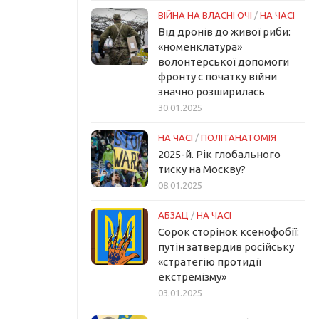
ВІЙНА НА ВЛАСНІ ОЧІ
/
НА ЧАСІ
Від дронів до живої риби:
«номенклатура»
волонтерської допомоги
фронту с початку війни
значно розширилась
30.01.2025
НА ЧАСІ
/
ПОЛІТАНАТОМІЯ
2025-й. Рік глобального
тиску на Москву?
08.01.2025
АБЗАЦ
/
НА ЧАСІ
Сорок сторінок ксенофобії:
путін затвердив російську
«стратегію протидії
екстремізму»
03.01.2025