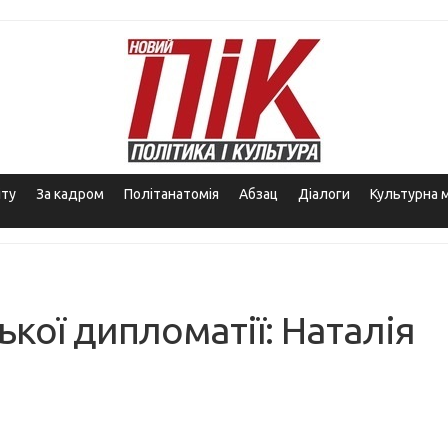
іту
За кадром
Політанатомія
Абзац
Діалоги
Культурна 
кої дипломатії: Наталія