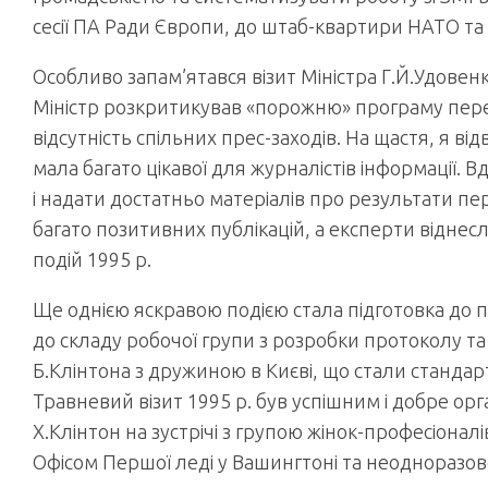
сесії ПА Ради Європи, до штаб-квартири НАТО та в
Особливо запам’ятався візит Міністра Г.Й.Удовен
Міністр розкритикував «порожню» програму переб
відсутність спільних прес-заходів. На щастя, я відв
мала багато цікавої для журналістів інформації. В
і надати достатньо матеріалів про результати пе
багато позитивних публікацій, а експерти відне
подій 1995 р.
Ще однією яскравою подією стала підготовка до п
до складу робочої групи з розробки протоколу 
Б.Клінтона з дружиною в Києві, що стали стандар
Травневий візит 1995 р. був успішним і добре ор
Х.Клінтон на зустрічі з групою жінок-професіоналі
Офісом Першої леді у Вашингтоні та неодноразово 