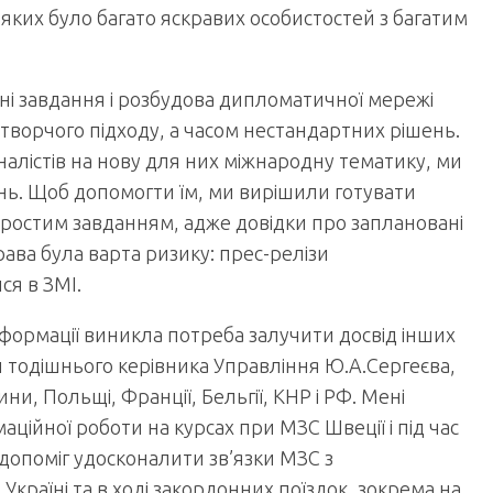
яких було багато яскравих особистостей з багатим
ні завдання і розбудова дипломатичної мережі
 творчого підходу, а часом нестандартних рішень.
налістів на нову для них міжнародну тематику, ми
нь. Щоб допомогти їм, ми вирішили готувати
епростим завданням, адже довідки про заплановані
ава була варта ризику: прес-релізи
ся в ЗМІ.
нформації виникла потреба залучити досвід інших
иви тодішнього керівника Управління Ю.А.Сергеєва,
ни, Польщі, Франції, Бельгії, КНР і РФ. Мені
ійної роботи на курсах при МЗС Швеції і під час
 допоміг удосконалити зв’язки МЗС з
 Україні та в ході закордонних поїздок, зокрема на