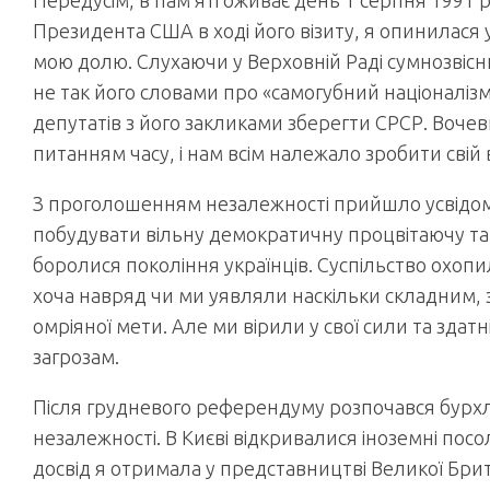
Передусім, в пам’яті оживає день 1 серпня 1991
Президента США в ході його візиту, я опинилася у
мою долю. Слухаючи у Верховній Раді сумнозвіс
не так його словами про «самогубний націоналіз
депутатів з його закликами зберегти СРСР. Воче
питанням часу, і нам всім належало зробити свій 
З проголошенням незалежності прийшло усвідом
побудувати вільну демократичну процвітаючу та с
боролися покоління українців. Суспільство охоп
хоча навряд чи ми уявляли наскільки складним, 
омріяної мети. Але ми вірили у свої сили та зда
загрозам.
Після грудневого референдуму розпочався бурх
незалежності. В Києві відкривалися іноземні по
досвід я отримала у представництві Великої Брита