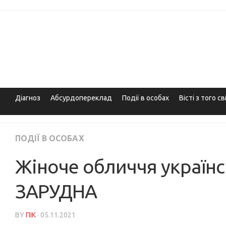
Skip
to
content
Діагноз
Абсурдопереклад
Події в особах
Вісті з того св
ПОДІЇ В ОСОБАХ
Жіноче обличчя українсь
ЗАРУДНА
BY
ПІК
· 05.11.2021