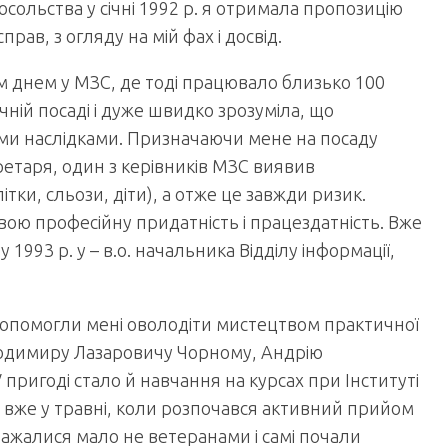
осольства у січні 1992 р. я отримала пропозицію
рав, з огляду на мій фах і досвід.
м днем у МЗС, де тоді працювало близько 100
ній посаді і дуже швидко зрозуміла, що
ними наслідками. Призначаючи мене на посаду
ретаря, один з керівників МЗС виявив
тки, сльози, діти), а отже це завжди ризик.
вою професійну придатність і працездатність. Вже
1993 р. у – в.о. начальника Відділу інформації,
 допомогли мені оволодіти мистецтвом практичної
лодимиру Лазаровичу Чорному, Андрію
 пригоді стало й навчання на курсах при Інституті
А вже у травні, коли розпочався активний прийом
важалися мало не ветеранами і самі почали