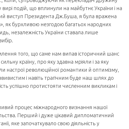
 р., коли, супроводжуючи як перекладач дружину
 вирі подій, що вплинули на майбутнє України і на
ний виступ Президента Дж.Буша, я була вражена
м», як бурхливою незгодою багатьох народних
видь, незалежність України ставала лише
вибір.
лення того, що саме нам випав історичний шанс
ильну країну, про яку здавна мріяли і за яку
или настрої революційної романтики й оптимізму,
звивистим і навіть трагічним буде наш шлях до
тність успішно протистояти численним викликам і
ливий процес міжнародного визнання нашої
сольства. Перший і дуже цікавий дипломатичний
нії, яке започаткувало свою діяльність у