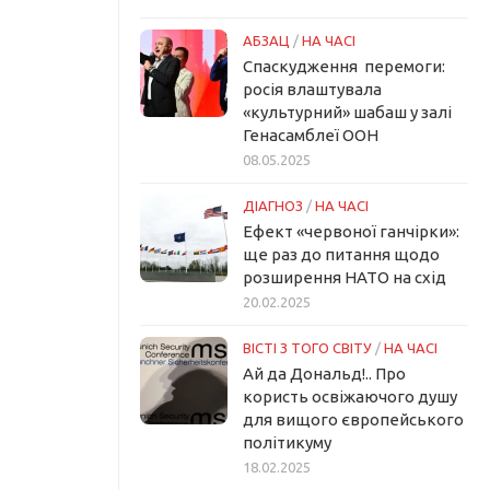
АБЗАЦ
/
НА ЧАСІ
Спаскудження перемоги:
росія влаштувала
«культурний» шабаш у залі
Генасамблеї ООН
08.05.2025
ДІАГНОЗ
/
НА ЧАСІ
Ефект «червоної ганчірки»:
ще раз до питання щодо
розширення НАТО на схід
20.02.2025
ВІСТІ З ТОГО СВІТУ
/
НА ЧАСІ
Ай да Дональд!.. Про
користь освіжаючого душу
для вищого європейського
політикуму
18.02.2025