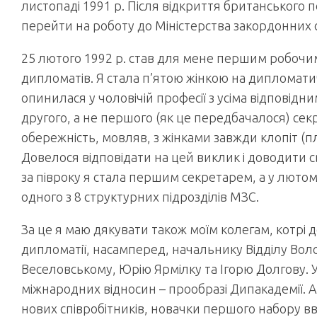
листопаді 1991 р. Після відкриття британського п
перейти на роботу до Міністерства закордонних сп
25 лютого 1992 р. став для мене першим робочи
дипломатів. Я стала п’ятою жінкою на дипломатич
опинилася у чоловічій професії з усіма відповід
другого, а не першого (як це передбачалося) сек
обережність, мовляв, з жінками завжди клопіт (плі
Довелося відповідати на цей виклик і доводити с
за півроку я стала першим секретарем, а у лютому 
одного з 8 структурних підрозділів МЗС.
За це я маю дякувати також моїм колегам, котрі
дипломатії, насамперед, начальнику Відділу Во
Веселовському, Юрію Ярмілку та Ігорю Долгову. У
міжнародних відносин – прообразі Дипакадемії. 
нових співробітників, новачки першого набору в