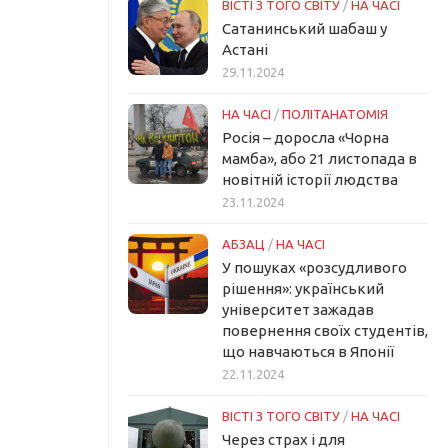
ВІСТІ З ТОГО СВІТУ
/
НА ЧАСІ
Сатанинський шабаш у
Астані
29.11.2024
НА ЧАСІ
/
ПОЛІТАНАТОМІЯ
Росія – доросла «Чорна
мамба», або 21 листопада в
новітній історії людства
23.11.2024
АБЗАЦ
/
НА ЧАСІ
У пошуках «розсудливого
рішення»: український
університет зажадав
повернення своїх студентів,
що навчаються в Японії
22.11.2024
ВІСТІ З ТОГО СВІТУ
/
НА ЧАСІ
Через страх і для