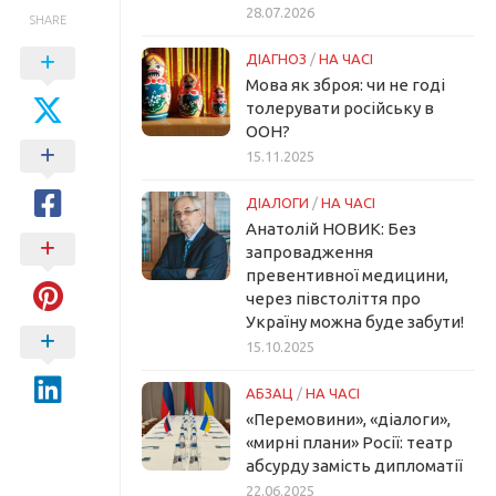
28.07.2026
SHARE
ДІАГНОЗ
/
НА ЧАСІ
Мова як зброя: чи не годі
толерувати російську в
ООН?
15.11.2025
ДІАЛОГИ
/
НА ЧАСІ
Анатолій НОВИК: Без
запровадження
превентивної медицини,
через півстоліття про
Україну можна буде забути!
15.10.2025
АБЗАЦ
/
НА ЧАСІ
«Перемовини», «діалоги»,
«мирні плани» Росії: театр
абсурду замість дипломатії
22.06.2025