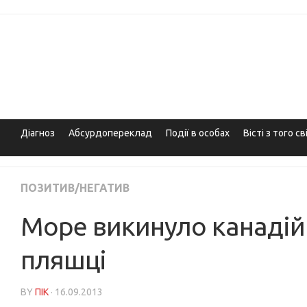
Skip
to
content
Діагноз
Абсурдопереклад
Події в особах
Вісті з того св
ПОЗИТИВ/НЕГАТИВ
Море викинуло канадій
пляшці
BY
ПІК
· 16.09.2013