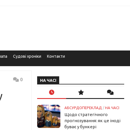
мапа
Судові хроніки
Контакти
0
НА ЧАСІ
у
АБСУРДОПЕРЕКЛАД
/
НА ЧАСІ
Щодо стратегічного
прогнозування: як це іноді
буває у бункері