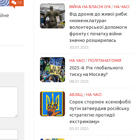
10
ВІЙНА НА ВЛАСНІ ОЧІ
/
НА ЧАСІ
Від дронів до живої риби:
ійне
«номенклатура»
волонтерської допомоги
фронту с початку війни
значно розширилась
30.01.2025
НА ЧАСІ
/
ПОЛІТАНАТОМІЯ
2025-й. Рік глобального
тиску на Москву?
08.01.2025
АБЗАЦ
/
НА ЧАСІ
Сорок сторінок ксенофобії:
путін затвердив російську
«стратегію протидії
екстремізму»
03.01.2025