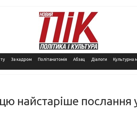
іту
За кадром
Політанатомія
Абзац
Діалоги
Культурна 
цю найстаріше послання 