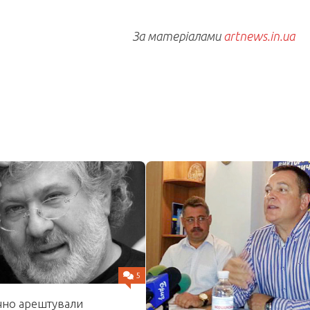
За матеріалами
artnews.in.ua
5
чно арештували