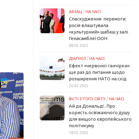
АБЗАЦ
/
НА ЧАСІ
Спаскудження перемоги:
росія влаштувала
«культурний» шабаш у залі
Генасамблеї ООН
08.05.2025
ДІАГНОЗ
/
НА ЧАСІ
Ефект «червоної ганчірки»:
ще раз до питання щодо
розширення НАТО на схід
20.02.2025
ВІСТІ З ТОГО СВІТУ
/
НА ЧАСІ
Ай да Дональд!.. Про
користь освіжаючого душу
для вищого європейського
політикуму
18.02.2025