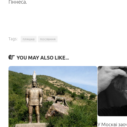
Гіннеса.
Tags:
пляшка
послання
YOU MAY ALSO LIKE...
У Москві зао