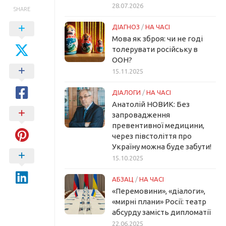
28.07.2026
SHARE
ДІАГНОЗ
/
НА ЧАСІ
Мова як зброя: чи не годі
толерувати російську в
ООН?
15.11.2025
ДІАЛОГИ
/
НА ЧАСІ
Анатолій НОВИК: Без
запровадження
превентивної медицини,
через півстоліття про
Україну можна буде забути!
15.10.2025
АБЗАЦ
/
НА ЧАСІ
«Перемовини», «діалоги»,
«мирні плани» Росії: театр
абсурду замість дипломатії
22.06.2025