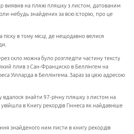
урбер виявив на пляжі пляшку з листом, датованим
оли-небудь знайдених за всю історію, про це
 піску в тому місці, де нещодавно велися
ди.
через скло можна було розгледіти частину тексту
 який плив з Сан-Франциско в Беллінгем на
еса Уілларда в Беллінгема. Зараз за цією адресою
 вдалося знайти 97-річну пляшку з листом на
 увійшла в Книгу рекордів Гіннеса як найдавніше
ення знайденого ним листи в книгу рекордів