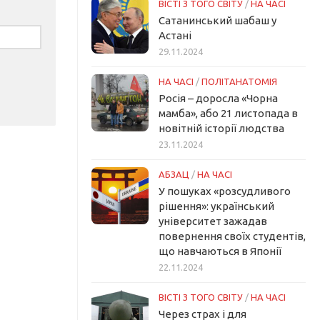
ВІСТІ З ТОГО СВІТУ
/
НА ЧАСІ
Сатанинський шабаш у
Астані
29.11.2024
НА ЧАСІ
/
ПОЛІТАНАТОМІЯ
Росія – доросла «Чорна
мамба», або 21 листопада в
новітній історії людства
23.11.2024
АБЗАЦ
/
НА ЧАСІ
У пошуках «розсудливого
рішення»: український
університет зажадав
повернення своїх студентів,
що навчаються в Японії
22.11.2024
ВІСТІ З ТОГО СВІТУ
/
НА ЧАСІ
Через страх і для