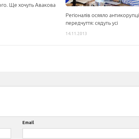
го. Ще хочуть Авакова
Регіоналів осяяло антикорупц
передчуття: сядуть усі
14.11.2013
Email