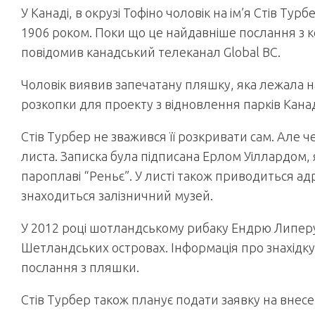
У Канаді, в окрузі Тофіно чоловік на ім’я Стів Т
1906 роком. Поки що це найдавніше послання з к
повідомив канадський телеканал Global BC.
Чоловік виявив запечатану пляшку, яка лежала на
розкопки для проекту з відновлення парків Кана
Стів Турбер не зважився її розкривати сам. Але 
листа. Записка була підписана Ерлом Уіллардом,
пароплаві “Реньє”. У листі також приводиться адр
знаходиться залізничний музей.
У 2012 році шотландському рибаку Ендрю Липеру
Шетландських островах. Інформація про знахідку
послання з пляшки.
Стів Турбер також планує подати заявку на внес