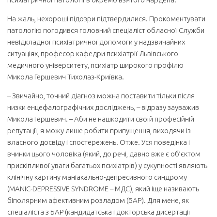
На жаль, нехороші підозри підтвердилися. Прокоментувати
патологію погодився головний спеціаліст обласної Служби
невідкладної психіатричної допомоги у надзвичайних
ситуаціях, професор кафедри психіатрії Львівського
медичного університету, психіатр широкого профілю
Микола Гершевич Тихолаз-Криївка.
– Звичайно, точний діагноз можна поставити тільки після
низки енцефалографічних досліджень, – відразу зауважив
Микола Гершевич. – Аби не нашкодити своїй професійній
репутації, я можу лише робити припущення, виходячи із
власного досвіду і спостережень. Отже. Уся поведінка і
вчинки цього чоловіка (який, до речі, давно вже є об’єктом
прискіпливої уваги багатьох психіатрів) у сукупності являють
клінічну картину маніакально-депресивного синдрому
(MANIC-DEPRESSIVE SYNDROME – МДС), який іще називають
біполярним афективним розладом (БАР). Для мене, як
спеціаліста з БАР (кандидатська і докторська дисертації