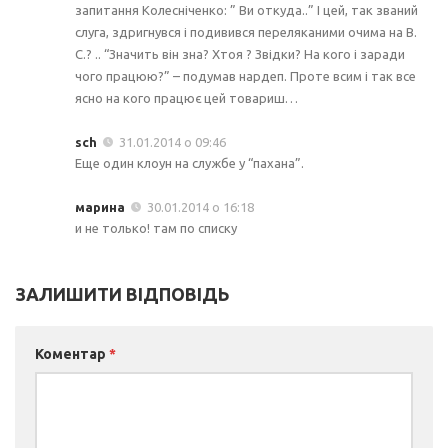
запитання Колесніченко: ” Ви откуда..” І цей, так званий
слуга, здригнувся і подивився переляканими очима на В.
С.? .. “Значить він зна? Хтоя ? Звідки? На кого і заради
чого працюю?” – подумав нардеп. Проте всим і так все
ясно на кого працює цей товариш…
sch
31.01.2014 о 09:46
Еще один клоун на службе у “пахана”.
марина
30.01.2014 о 16:18
и не только! там по списку
ЗАЛИШИТИ ВІДПОВІДЬ
Коментар
*