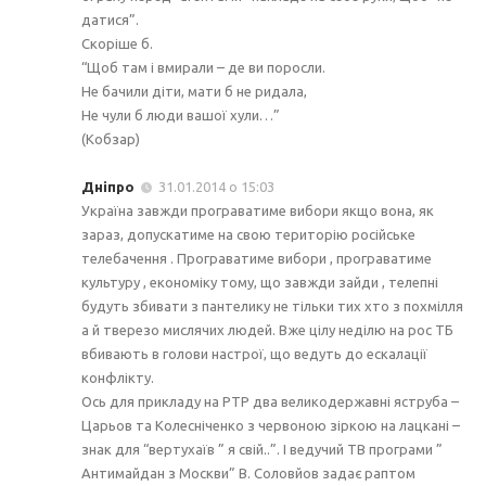
датися”.
Скоріше б.
“Щоб там і вмирали – де ви поросли.
Не бачили діти, мати б не ридала,
Не чули б люди вашої хули…”
(Кобзар)
Дніпро
31.01.2014 о 15:03
Україна завжди програватиме вибори якщо вона, як
зараз, допускатиме на свою територію російське
телебачення . Програватиме вибори , програватиме
культуру , економіку тому, що завжди зайди , телепні
будуть збивати з пантелику не тільки тих хто з похмілля
а й тверезо мислячих людей. Вже цілу неділю на рос ТБ
вбивають в голови настрої, що ведуть до ескалації
конфлікту.
Ось для прикладу на РТР два великодержавні яструба –
Царьов та Колесніченко з червоною зіркою на лацкані –
знак для “вертухаїв ” я свій..”. І ведучий ТВ програми ”
Антимайдан з Москви” В. Соловйов задає раптом