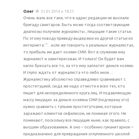
Олег
31.01.2014 о 19:21
Очень жаль все таки, что в адрес редакции не выслали
бригаду санитаров. Быть може тогда соответсвующие
диагнозы получили журналисты , пишущие такие статьи.
По этому поводу приведу выдержки из другой статьи из
интернета: “…если же говорить о реальных журналистах,
то прибыль им дает хозяин СМИ. Вот в служении ему
журналист и заинтересован. И только! Он будет вам
нагло брехать все то, за что ему заплатит деньги хозяин.
И глупо ждать от журналиста что-либо иное…
Журналистику абсолютно справедливо сравнивают с
проституцией, сюда же надо отнести и всех тех, кто
пишет для неопределенного круга лиц. И подавляющую
массу пишущих за деньги хозяина СМИ (подчеркну это)
нужно сравнить с тупыми проститутками, которые
заражают клиентов сифилисом, не понимая этого. Не
понимают, поскольку все пишущие ныне, как правило, с
высшим образованием. А оно – особенно гуманитарное –
предназначено для превращения оглупленного школой