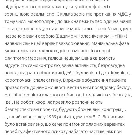
відображає основний захист у ситуації конфлікту із
зовнішньою реальністю. Є кілька варіантів протікання МДС, у
тому числі монополярні, до яких належить періодична манія
– стан, коли передуються лише маніакальні фази. У випадку з
названою вами особою (Вадимом Колесніченком. –
«ПіК»
)
наявний саме цей варіант захворювання. Маніакальна фаза
може тривати від кількох днів до місяців. Її основні
симптоми: марення, галюцинації, змішана свідомість,
відсутність самоконтролю, зайва активність, безрозсудна
поведінка, раптові «скачки» ідей, збудливість і дратівливість,
короткочасні спалахи гніву. Виражене збудження пацієнта
призводить до неможливості вести з ним послідовну бесіду.
На тлі переоцінки власної особистості зʼявляються безглузді
ідеї. На роботі хворі як правило розпочинають
безперспективні проекти, будують божевільні конструкції.
Цікавий нюанс: ще у 1989 році академіком Б. С. Беляєвим
було встановлено, що саме при монополярних варіантах
перебігу афективного психозу набагато частіше, ніж при