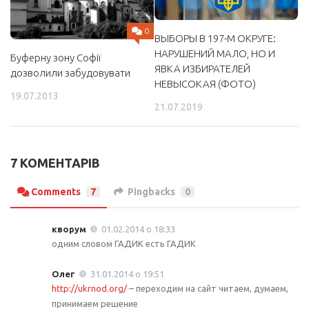
0
ВЫБОРЫ В 197-М ОКРУГЕ:
НАРУШЕНИЙ МАЛО, НО И
Буферну зону Софії
ЯВКА ИЗБИРАТЕЛЕЙ
дозволили забудовувати
НЕВЫСОКАЯ (ФОТО)
19.07.2013
21.07.2019
7 КОМЕНТАРІВ
Comments
7
Pingbacks
0
кворум
01.02.2014 о 18:33
одним словом ГАДИК есть ГАДИК
Олег
31.01.2014 о 19:51
http://ukrnod.org/
– переходим на сайт читаем, думаем,
принимаем решение