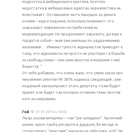
подростка в амбициозного кретина, поэтому
недостатка в амбициозных идиотах журналистика не
испытывает. Оставшаяся часть пишущих за деньги
хозяев – еще и подонки, поскольку понимают, что
«заражают сифилисом» потребителей их
медиапродукции. Но продолжают заражать, да еще и
гордятся собой – экие они умельцы по одурачиванию
населения! … Именно тупость журналистов приводит к
тому, что журналисты не просто не участвуют в борьбе
за свободу слова – они сами яростно и искренне с ней
борются. “
От себя добавлю, что очень жаль, что слили закон про
«іноземних агентів» № 3879, надеюсь следующий , уже
поданный законопроект этого депутата, тоже будет
принят и не будет так позорно отменен теми, против
кого он направлен.
Гой
31.01.2014 о 16:02
Лікар сказав вичерпно – там “усе запущено”. Хронічний
шизик, яуого треба рятувати в дурдомі, бо він іще зі
страху перед “агентами” накладе на себе руки, щоб “не