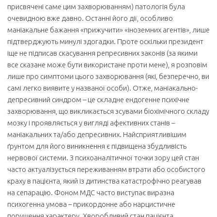
присвячені саме цим захворюванням) патологія була
очевидною вже давно. Останні його дії, особливо
маніакальне бажання «прижучити» «іноземних агентів», лише
підтверджують минулі здогадки. Проте оскільки президент
іще не підписав скасування репресивних законів (за якими
все сказане може бути використане проти мене), я розповім
лише про симптоми цього захворювання (які, безперечно, ви
самі легко виявите у названої особи). Отже, маніакально-
депресивний синдром – це складне ендогенне психічне
захворювання, що викликається зсувами біохімічного складу
мозку і проявляється у вигляді афективних станів –
маніакальних та/або депресивних. Найсприятливішим
ґрунтом для його виникнення є підвищена збудливість
нервової системи. З психоаналітичної точки зору цей стан
часто актуалізується переживанням втрати або особистого
краху в пацієнта, який із дитинства катастрофічно реагував
на сепарацію. Фоном МДС часто виступає виразна
психогенна умова – прикордонне або нарцистичне
порушення характеру. Хворобливий стан пацієнта