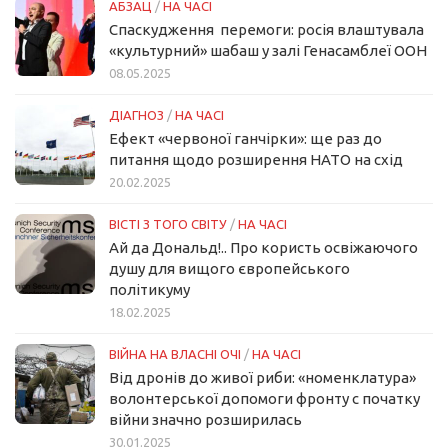
АБЗАЦ
/
НА ЧАСІ
Спаскудження перемоги: росія влаштувала
«культурний» шабаш у залі Генасамблеї ООН
08.05.2025
ДІАГНОЗ
/
НА ЧАСІ
Ефект «червоної ганчірки»: ще раз до
питання щодо розширення НАТО на схід
20.02.2025
ВІСТІ З ТОГО СВІТУ
/
НА ЧАСІ
Ай да Дональд!.. Про користь освіжаючого
душу для вищого європейського
політикуму
18.02.2025
ВІЙНА НА ВЛАСНІ ОЧІ
/
НА ЧАСІ
Від дронів до живої риби: «номенклатура»
волонтерської допомоги фронту с початку
війни значно розширилась
30.01.2025