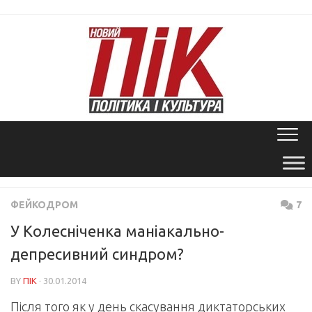
Skip
to
content
ФЕЙКОДРОМ
7
У Колесніченка маніакально-
депресивний синдром?
BY
ПІК
· 30.01.2014
Після того як у день скасування диктаторських