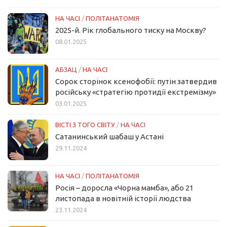
НА ЧАСІ
/
ПОЛІТАНАТОМІЯ
2025-й. Рік глобального тиску на Москву?
08.01.2025
АБЗАЦ
/
НА ЧАСІ
Сорок сторінок ксенофобії: путін затвердив
російську «стратегію протидії екстремізму»
03.01.2025
ВІСТІ З ТОГО СВІТУ
/
НА ЧАСІ
Сатанинський шабаш у Астані
29.11.2024
НА ЧАСІ
/
ПОЛІТАНАТОМІЯ
Росія – доросла «Чорна мамба», або 21
листопада в новітній історії людства
23.11.2024