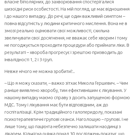
власне біполярних, до захворювання спостерігалися
шизоїдні риси особистості. На мій погляд, це має відношення
і до нашого випадку. До речі, ще один важливий симптом –
повна відсутність у людини критичного мислення. Вона не в
змозі реально оцінювати свої можливості, схильна
звеличувати свої досягнення, не вважає себе хворим і тому
не погоджується проходити процедури або приймати ліки. В
результаті – хвороба прогресує і зрештою призводить до
інвалідності 1, 2 і 3 груп.
Невже нічого не можна зробити?..
– Що я можу сказати, – важко зітхає Микола Гершевич. – Чим
раніше виявлено хворобу, тим ефективнішим є лікування. У
нашому випадку маємо справу з досить запущеною формою
МДС. Тому і лікування має бути відповідним, аж до
госпіталізації. Крім традиційного галоперидолу, показані
психотерапевтичні групові сеанси. Наголошую – групові. І не
лише тому, що пацієнта небезпечно залишати наодинці з
лікарем. Кількісна оцінка понад 30 досліджень показує, що