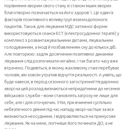
порівняння хворим свого стану зі станом інших хворих
благотворно позначається на його здоровʼї. Це один із
факторів позитивного впливу груп взаємодопомоги
пацієнтів. Також для лікування МДС затяжної форми
використовуються сеанси ЕСТ (електросудомної терапії) у
комплексі з розвантажувальними дієтами, лікувальним
голодуванням, а іноді й позбавленням сну до кількох діб.
Але повторюю: задля досягнення позитивної динаміки
лікування слід розпочинати негайно. І так багато часу вже
втрачено. Подивіться, в якому жахливому стані перебуває
чоловік, він зовсім утратив відчуття реальності. А уявіть, що
буде навесні, в період сезонного загострення! Недаремно
хворі на цей розлад визнаються непридатними до несення
військової служби – вони становлять загрозу не лише для
себе, але і для оточуючих. Утім, при вчиненні суспільно
небезпечного діяння під час нападу хворі частіше за все
визнаються неосудними. І відправляються на примусове
лікування. Як на мене, логічніше його починати ДО, а не