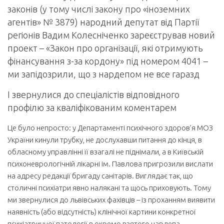
законів (у тому числі закону про «іноземних
агентів» № 3879) народний депутат від Парті
ї
регіонів Вадим Колесніченко зареєстрував новий
проект – «Закон про організації, які отримують
фінансування з-за кордону» під номером 4041 –
ми запідозрили, що з нардепом не все гаразд
І звернулися до спеціалістів відповідного
профілю за кваліфікованим коментарем
Це було непросто: у Департаменті психічного здоров’я МОЗ
України кинули трубку, не дослухавши питання до кінця, в
обласному управлінні її взагалі не піднімали, а в Київській
психоневрологічній лікарні ім. Павлова пригрозили вислати
на адресу редакції бригаду санітарів. Виглядає так, що
столичні психіатри явно налякані та щось приховують. Тому
ми звернулися до львівських фахівців – із проханням виявити
наявність (або відсутність) клінічної картини конкретної
психіатричної патології в окремо взятого нардепа.