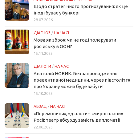
Щодо стратегічного прогнозування: як це
іноді буває у бункері
28.07.2026
ДІАГНОЗ
/
НА ЧАСІ
Мова як зброя: чи не годі толерувати
російську в ООН?
15.11.2025
ДІАЛОГИ
/
НА ЧАСІ
Анатолій НОВИК: Без запровадження
превентивної медицини, через півстоліття
про Україну можна буде забути!
15.10.2025
АБЗАЦ
/
НА ЧАСІ
«Перемовини», «діалоги», «мирні плани»
Росії: театр абсурду замість дипломатії
22.06.2025