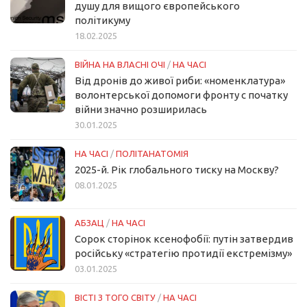
душу для вищого європейського
політикуму
18.02.2025
ВІЙНА НА ВЛАСНІ ОЧІ
/
НА ЧАСІ
Від дронів до живої риби: «номенклатура»
волонтерської допомоги фронту с початку
війни значно розширилась
30.01.2025
НА ЧАСІ
/
ПОЛІТАНАТОМІЯ
2025-й. Рік глобального тиску на Москву?
08.01.2025
АБЗАЦ
/
НА ЧАСІ
Сорок сторінок ксенофобії: путін затвердив
російську «стратегію протидії екстремізму»
03.01.2025
ВІСТІ З ТОГО СВІТУ
/
НА ЧАСІ