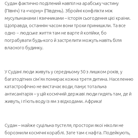
Судан фактично поділений навпіл на арабську частину
(Північ) та «чорну» (Південь). Збройні конфлікти між
мусульманами і язичниками – історія сьогодення цієї країни.
Щоправда, останнім часом вони трохи принишкли. Та все
одно − людське життя там не варте й копійки, бо
пограбувати будь-кого й застрелити можуть навіть біля
власного будинку.
У Судані люди живуть у середньому 50 з лишком років, у
багатодітних сім’ях помирає кожна третя дитина. Населенню
катастрофічно не вистачає води, панує тотальна
антисанітарія – у цій космічній державі люди гидять там, де й
живуть, і п’ють воду із ям з відходами. Африка!
Судан – майже суцільна пустеля, простори якої ніколи не
борознили космічні кораблі. Зате там є нафта. Подейкують,