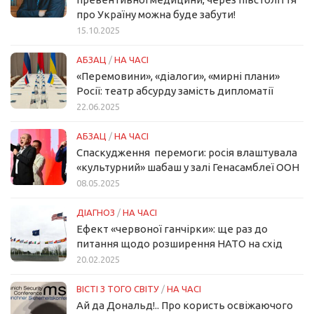
про Україну можна буде забути!
15.10.2025
АБЗАЦ
/
НА ЧАСІ
«Перемовини», «діалоги», «мирні плани»
Росії: театр абсурду замість дипломатії
22.06.2025
АБЗАЦ
/
НА ЧАСІ
Спаскудження перемоги: росія влаштувала
«культурний» шабаш у залі Генасамблеї ООН
08.05.2025
ДІАГНОЗ
/
НА ЧАСІ
Ефект «червоної ганчірки»: ще раз до
питання щодо розширення НАТО на схід
20.02.2025
ВІСТІ З ТОГО СВІТУ
/
НА ЧАСІ
Ай да Дональд!.. Про користь освіжаючого