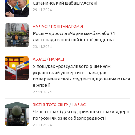
Сатанинський шабаш у Астані
29.11.2024
НА ЧАСІ
/
ПОЛІТАНАТОМІЯ
Росія – доросла «Чорна мамба», або 21
листопада в новітній історії людства
23.11.2024
АБЗАЦ
/
НА ЧАСІ
У пошуках «розсудливого рішення»:
український університет зажадав
повернення своїх студентів, що навчаються
в Японії
22.11.2024
ВІСТІ З ТОГО СВІТУ
/
НА ЧАСІ
Через страх і для підтримання страху: ядерні
погрози як ознака безпорадності
21.11.2024