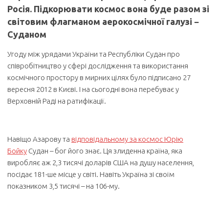
Росія. Підкорювати космос вона буде разом зі
світовим флагманом аерокосмічної галузі −
Суданом
Угоду між урядами України та Республіки Судан про
співробітництво у сфері дослідження та використання
космічного простору в мирних цілях було підписано 27
вересня 2012 в Києві. І на сьогодні вона перебуває у
Верховній Раді на ратифікації.
Навіщо Азарову та
відповідальному за космос Юрію
Бойку
Судан – бог його знає. Ця злиденна країна, яка
виробляє аж 2,3 тисячі доларів США на душу населення,
посідає 181-ше місце у світі. Навіть Україна зі своїм
показником 3,5 тисячі – на 106-му.