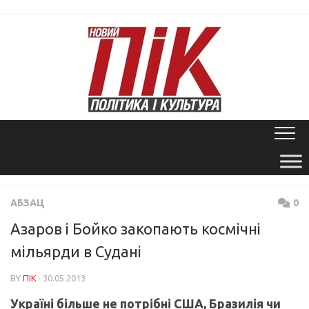
Skip
to
content
АБЗАЦ
0
Азаров і Бойко закопають космічні
мільярди в Судані
BY
ПІК
· 30.05.2013
Україні більше не потрібні США, Бразилія чи