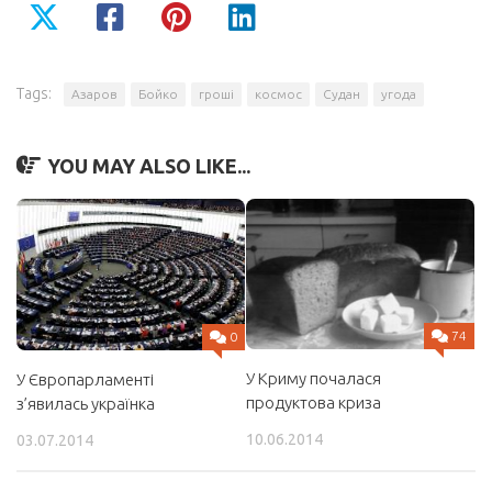
Tags:
Азаров
Бойко
гроші
космос
Судан
угода
YOU MAY ALSO LIKE...
74
0
У Криму почалася
У Європарламенті
продуктова криза
з’явилась українка
10.06.2014
03.07.2014