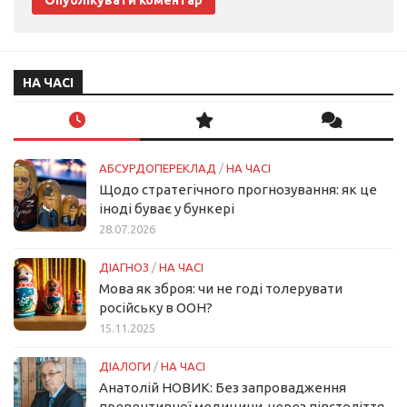
НА ЧАСІ
АБСУРДОПЕРЕКЛАД
/
НА ЧАСІ
Щодо стратегічного прогнозування: як це
іноді буває у бункері
28.07.2026
ДІАГНОЗ
/
НА ЧАСІ
Мова як зброя: чи не годі толерувати
російську в ООН?
15.11.2025
ДІАЛОГИ
/
НА ЧАСІ
Анатолій НОВИК: Без запровадження
превентивної медицини, через півстоліття