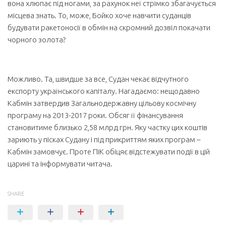
вона хлюпає під ногами, за рахунок неї стрімко збагачується
місцева знать. То, може, Бойко хоче навчити суданців
будувати ракетоносії в обмін на скромний дозвіл покачати
чорного золота?
Можливо. Та, швидше за все, Судан чекає відчутного
експорту українського капіталу. Нагадаємо: нещодавно
Кабмін затвердив Загальнодержавну цільову космічну
програму на 2013-2017 роки. Обсяг її фінансування
становитиме близько 2,58 млрд грн. Яку частку цих коштів
зариють у пісках Судану і під прикриттям яких програм –
Кабмін замовчує. Проте ПіК обіцяє відстежувати події в цій
царині та інформувати читача.
SHARE