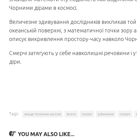
Чорними дірами в космосі.
Величезне здивування дослідників викликав той 
океанській поверхні, з математичної точки зору а
описує викривлення простору-часу навколо Чорн
Смерчі затягують у себе навколишні речовини і ут
діри.
Tags:
вища технічна школа
вчені
океан
рівняння
смерч
YOU MAY ALSO LIKE...