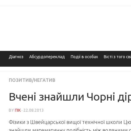
Skip
to
content
Діагноз
Абсурдопереклад
Події в особах
Вісті з того св
ПОЗИТИВ/НЕГАТИВ
Вчені знайшли Чорні ді
BY
ПІК
· 22.08.2013
Фізики з Швейцарської вищої технічної школи Цю
знайшли математичну подібність між водяними см