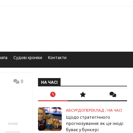
мапа
Судові хроніки
Контакти
0
НА ЧАСІ
АБСУРДОПЕРЕКЛАД
/
НА ЧАСІ
Щодо стратегічного
прогнозування: як це іноді
SHARE
буває у бункері