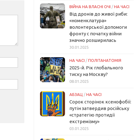
ВІЙНА НА ВЛАСНІ ОЧІ
/
НА ЧАСІ
Від дронів до живої риби:
«номенклатура»
волонтерської допомоги
фронту с початку війни
значно розширилась
30.01.2025
НА ЧАСІ
/
ПОЛІТАНАТОМІЯ
2025-й. Рік глобального
тиску на Москву?
08.01.2025
АБЗАЦ
/
НА ЧАСІ
Сорок сторінок ксенофобії:
путін затвердив російську
«стратегію протидії
екстремізму»
03.01.2025