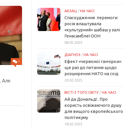
АБЗАЦ
/
НА ЧАСІ
Спаскудження перемоги:
росія влаштувала
«культурний» шабаш у залі
Генасамблеї ООН
08.05.2025
ДІАГНОЗ
/
НА ЧАСІ
Ефект «червоної ганчірки»:
1
ще раз до питання щодо
розширення НАТО на схід
. Але
20.02.2025
ВІСТІ З ТОГО СВІТУ
/
НА ЧАСІ
Ай да Дональд!.. Про
користь освіжаючого душу
для вищого європейського
політикуму
18.02.2025