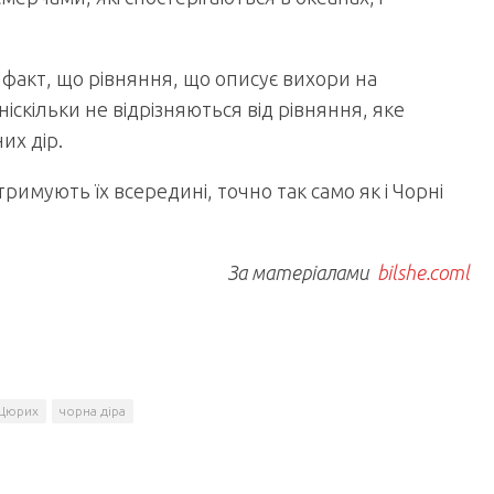
факт, що рівняння, що описує вихори на
ніскільки не відрізняються від рівняння, яке
их дір.
римують їх всередині, точно так само як і Чорні
За матеріалами
bilshe.coml
Цюрих
чорна діра