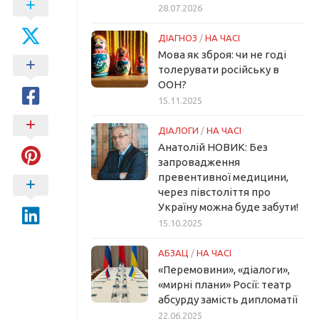
28.07.2026
ДІАГНОЗ
/
НА ЧАСІ
Мова як зброя: чи не годі
толерувати російську в
ООН?
15.11.2025
ДІАЛОГИ
/
НА ЧАСІ
Анатолій НОВИК: Без
запровадження
превентивної медицини,
через півстоліття про
Україну можна буде забути!
15.10.2025
АБЗАЦ
/
НА ЧАСІ
«Перемовини», «діалоги»,
«мирні плани» Росії: театр
абсурду замість дипломатії
22.06.2025