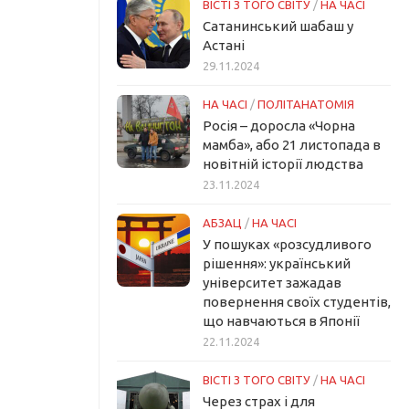
ВІСТІ З ТОГО СВІТУ
/
НА ЧАСІ
Сатанинський шабаш у
Астані
29.11.2024
НА ЧАСІ
/
ПОЛІТАНАТОМІЯ
Росія – доросла «Чорна
мамба», або 21 листопада в
новітній історії людства
23.11.2024
АБЗАЦ
/
НА ЧАСІ
У пошуках «розсудливого
рішення»: український
університет зажадав
повернення своїх студентів,
що навчаються в Японії
22.11.2024
ВІСТІ З ТОГО СВІТУ
/
НА ЧАСІ
Через страх і для