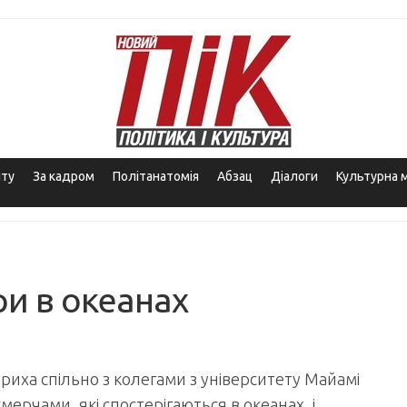
іту
За кадром
Політанатомія
Абзац
Діалоги
Культурна 
ри в океанах
риха спільно з колегами з університету Майамі
ерчами, які спостерігаються в океанах, і