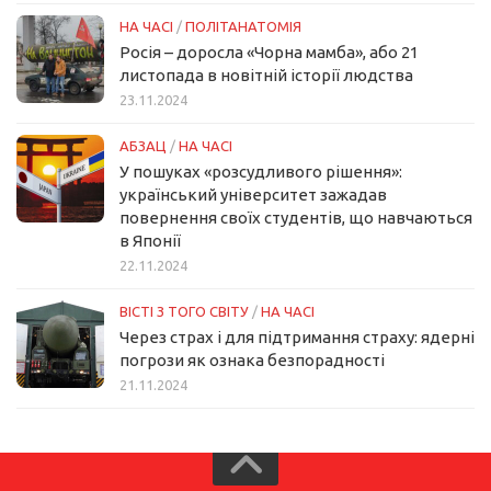
НА ЧАСІ
/
ПОЛІТАНАТОМІЯ
Росія – доросла «Чорна мамба», або 21
листопада в новітній історії людства
23.11.2024
АБЗАЦ
/
НА ЧАСІ
У пошуках «розсудливого рішення»:
український університет зажадав
повернення своїх студентів, що навчаються
в Японії
22.11.2024
ВІСТІ З ТОГО СВІТУ
/
НА ЧАСІ
Через страх і для підтримання страху: ядерні
погрози як ознака безпорадності
21.11.2024