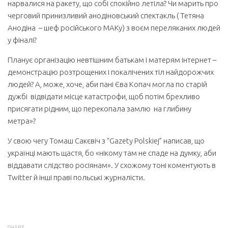
нарвалися на ракету, що собі спокійно летіла? Чи марить про
черговий принизливий анодіновський спектакль ( Тетяна
Анодіна – шеф російського МАКу) з воєм переляканих людей
у фіналі?
Планує організацію невтішним батькам і матерям інтернет –
демонстрацію розтрощених і покалічених тіл найдорожчих
людей? А, може, хоче, аби пані Єва Копач могла по старій
дужбі відвідати місце катастрофи, щоб потім брехливо
присягати рідним, що перекопала замлю на глибину
метра»?
У свою чегу Томаш Сакєвіч з “Gazety Polskiej” написав, що
українці мають щастя, бо «нікому там не спаде на думку, аби
віддавати слідство росіянам». У схожому тоні коментують в
Twitter й інші праві польські журналісти.
SHARE