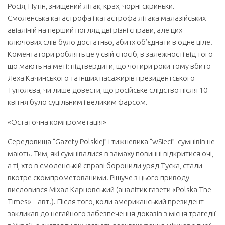
Росія, Путін, знищений літак, крах, чорні скриньки.
Смоленська катастрофа і катастрофа літака малазійських
авіаліній на перший погляд дві різні справи, але цих
ключових слів було достатньо, аби їх об’єднати в одне ціле.
Коментатори роблять це у свій спосіб, в залежності від того
що мають на меті: підтвердити, що чотири роки тому вбито
Леха Качинського та інших пасажирів президентського
Туполєва, чи лише довести, що російське слідство після 10
квітня було суцільним і великим фарсом.
«Остаточна компрометація»
Середовища “Gazety Polskiej” i тижневика “wSieci” сумнівів не
мають. Тим, які сумнівалися в замаху повинні відкритися очі,
а ті, хто в смоленській справі боронили уряд Туска, стали
вкотре скомпрометованими. Рішуче з цього приводу
висловився Міхал Карновський (аналітик газети «Polska The
Times» – авт.). Після того, коли американський президент
закликав до негайного забезпечення доказів з місця трагедії