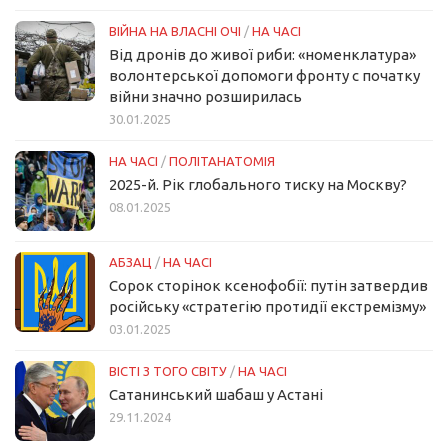
ВІЙНА НА ВЛАСНІ ОЧІ
/
НА ЧАСІ
Від дронів до живої риби: «номенклатура»
волонтерської допомоги фронту с початку
війни значно розширилась
30.01.2025
НА ЧАСІ
/
ПОЛІТАНАТОМІЯ
2025-й. Рік глобального тиску на Москву?
08.01.2025
АБЗАЦ
/
НА ЧАСІ
Сорок сторінок ксенофобії: путін затвердив
російську «стратегію протидії екстремізму»
03.01.2025
ВІСТІ З ТОГО СВІТУ
/
НА ЧАСІ
Сатанинський шабаш у Астані
29.11.2024