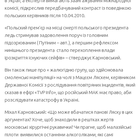
в Україі, а експерти вимагають заангажування міжнародної
комісії, підкреслив передбачуваний контраст із поведінкою
польських керівників після 10.04.2010.
«Польский прем’єр на місці смерті польського президента
ледь стримував задоволення поруч із головним
підозрюваним ( Путіним – авт.), а першим рефлексом
нинішнього президента стало перехоплення влади
ірозкриття існуючих сейфів» – стверджує Карновський.
Він також пише про « жалюгідню групу, що здійснювала
смоленські маніпуляції» на чолі з Мацєєм Ляскем, керівником
Державної Комісії з рослідування повітряних інцидентів, який
сказав в ефірі «TVP Info», що російський МАК має право, аби
розслідувати катастрофу в Україні.
Міхал Карновський: «Що може вбачатися панові Ляску в цих
аргументах? Хоче, щоб знаходили в рештках жертв
московські хірургічні рукавички? Чи прагне, щоб малазійські
пілоти виявилися останніми алкоголіками, які самі