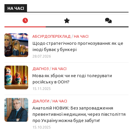
НА ЧАСІ
АБСУРДОПЕРЕКЛАД
/
НА ЧАСІ
Щодо стратегічного прогнозування: як це
іноді буває у бункері
28.07.2026
ДІАГНОЗ
/
НА ЧАСІ
Мова як зброя: чи не годі толерувати
російську в ООН?
15.11.2025
ДІАЛОГИ
/
НА ЧАСІ
Анатолій НОВИК: Без запровадження
превентивної медицини, через півстоліття
про Україну можна буде забути!
15.10.2025