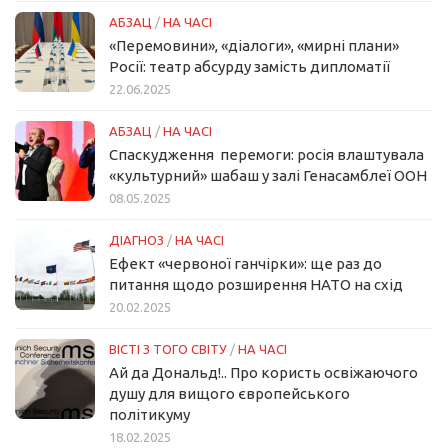
АБЗАЦ
/
НА ЧАСІ
«Перемовини», «діалоги», «мирні плани»
Росії: театр абсурду замість дипломатії
22.06.2025
АБЗАЦ
/
НА ЧАСІ
Спаскудження перемоги: росія влаштувала
«культурний» шабаш у залі Генасамблеї ООН
08.05.2025
ДІАГНОЗ
/
НА ЧАСІ
Ефект «червоної ганчірки»: ще раз до
питання щодо розширення НАТО на схід
20.02.2025
ВІСТІ З ТОГО СВІТУ
/
НА ЧАСІ
Ай да Дональд!.. Про користь освіжаючого
душу для вищого європейського
політикуму
18.02.2025