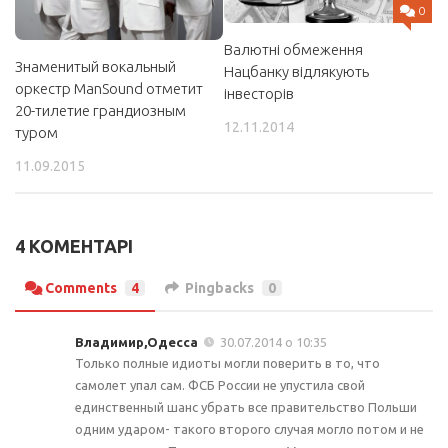
0
Валютні обмеження
Знаменитый вокальный
Нацбанку відлякують
оркестр ManSound отметит
інвесторів
20-тилетие грандиозным
12.11.2014
туром
11.09.2015
4 КОМЕНТАРІ
Comments
4
Pingbacks
0
Владимир,Одесса
30.07.2014 о 10:35
Только полные идиоты могли поверить в то, что
самолет упал сам. ФСБ России не упустила свой
единственный шанс убрать все правительство Польши
одним ударом- такого второго случая могло потом и не