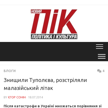
Skip
to
content
БЛОГИ
4
Знищили Туполєва, розстріляли
малазійський літак
BY
ЄГОР СОНІН
· 18.07.2014
Після катастрофи в Україні множаться порівняння зі