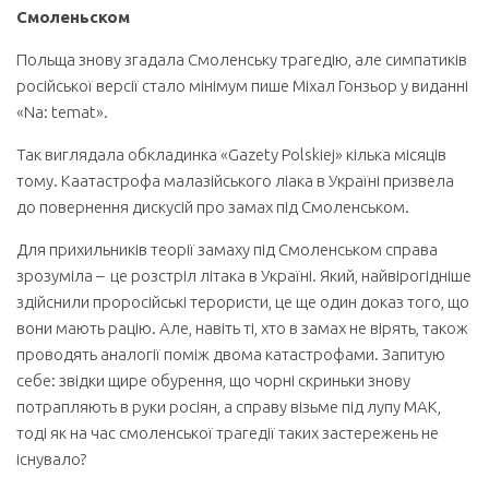
Смоленьском
Польща знову згадала Смоленську трагедію, але симпатиків
російської версії стало мінімум пише Міхал Гонзьор у виданні
«
Na
:
temat
».
Так виглядала обкладинка «Gazety Polskiej» кілька місяців
тому. Каатастрофа малазійського ліака в Україні призвела
до повернення дискусій про замах під Смоленськом.
Для прихильників теорії замаху під Смоленськом справа
зрозуміла – це розстріл літака в Україні. Який, найвірогідніше
здійснили проросійські терористи, це ще один доказ того, що
вони мають рацію. Але, навіть ті, хто в замах не вірять, також
проводять аналогії поміж двома катастрофами. Запитую
себе: звідки щире обурення, що чорні скриньки знову
потрапляють в руки росіян, а справу візьме під лупу МАК,
тоді як на час смоленської трагедії таких застережень не
існувало?