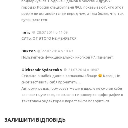
подвернуться. Подрывы домов в Москве и других
городах России спецгруппами ФСБ показывают, что этот
режим не остановится ни перед чем, а тем более, что так
путин захотел.
петр
28.07.2014 о 11:09
СУТЬ, ОТ ЭТОГО НЕ МЕНЯЕТСЯ
Виктор
22.07.2014 о 18:49
Пользуйтесь функциональной кнопкой F7. Памагает.
Oleksandr Sydorenko
21.07.2014 о 18:07
Столько ошибок даже в заглавном абзаце
Капец. Не
смог заставить себя прочитать…
Автору и редактору совет – если в школе не смогли себя
заставить учиться, то включите проверки орфографии в
текстовом редакторе и перестаньте позориться.
ЗАЛИШИТИ ВІДПОВІДЬ