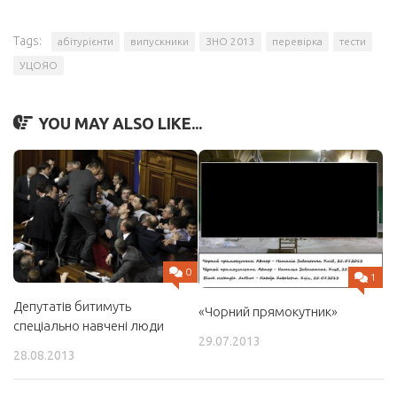
Tags:
абітурієнти
випускники
ЗНО 2013
перевірка
тести
УЦОЯО
YOU MAY ALSO LIKE...
0
1
Депутатів битимуть
«Чорний прямокутник»
спеціально навчені люди
29.07.2013
28.08.2013