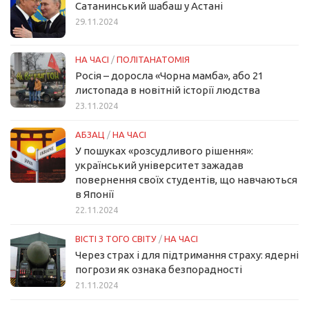
Сатанинський шабаш у Астані
29.11.2024
НА ЧАСІ
/
ПОЛІТАНАТОМІЯ
Росія – доросла «Чорна мамба», або 21
листопада в новітній історії людства
23.11.2024
АБЗАЦ
/
НА ЧАСІ
У пошуках «розсудливого рішення»:
український університет зажадав
повернення своїх студентів, що навчаються
в Японії
22.11.2024
ВІСТІ З ТОГО СВІТУ
/
НА ЧАСІ
Через страх і для підтримання страху: ядерні
погрози як ознака безпорадності
21.11.2024