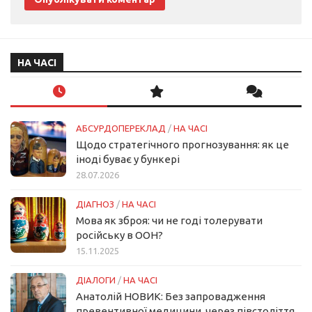
НА ЧАСІ
АБСУРДОПЕРЕКЛАД
/
НА ЧАСІ
Щодо стратегічного прогнозування: як це
іноді буває у бункері
28.07.2026
ДІАГНОЗ
/
НА ЧАСІ
Мова як зброя: чи не годі толерувати
російську в ООН?
15.11.2025
ДІАЛОГИ
/
НА ЧАСІ
Анатолій НОВИК: Без запровадження
превентивної медицини, через півстоліття