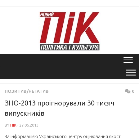
Skip
to
content
ПОЗИТИВ/НЕГАТИВ
0
ЗНО-2013 проігнорували 30 тисяч
випускників
BY
ПІК
· 27.06.2013
За інформацією Українського центру оцінювання якості