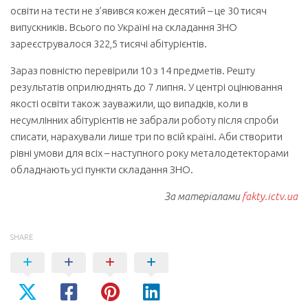
освіти на тести не з’явився кожен десятий – це 30 тисяч
випускників. Всього по Україні на складання ЗНО
зареєструвалося 322,5 тисячі абітурієнтів.
Зараз повністю перевірили 10 з 14 предметів. Решту
результатів оприлюднять до 7 липня. У центрі оцінювання
якості освіти також зауважили, що випадків, коли в
несумлінних абітурієнтів не забрали роботу після спроби
списати, нарахували лише три по всій країні. Аби створити
рівні умови для всіх – наступного року металодетекторами
обладнають усі пункти складання ЗНО.
За матеріалами
fakty.ictv.ua
SHARE