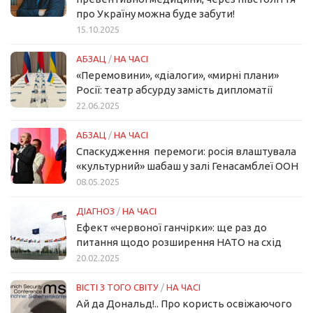
про Україну можна буде забути!
15.10.2025
АБЗАЦ
/
НА ЧАСІ
«Перемовини», «діалоги», «мирні плани»
Росії: театр абсурду замість дипломатії
22.06.2025
АБЗАЦ
/
НА ЧАСІ
Спаскудження перемоги: росія влаштувала
«культурний» шабаш у залі Генасамблеї ООН
08.05.2025
ДІАГНОЗ
/
НА ЧАСІ
Ефект «червоної ганчірки»: ще раз до
питання щодо розширення НАТО на схід
20.02.2025
ВІСТІ З ТОГО СВІТУ
/
НА ЧАСІ
Ай да Дональд!.. Про користь освіжаючого