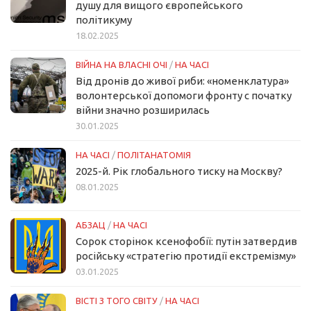
душу для вищого європейського
політикуму
18.02.2025
ВІЙНА НА ВЛАСНІ ОЧІ
/
НА ЧАСІ
Від дронів до живої риби: «номенклатура»
волонтерської допомоги фронту с початку
війни значно розширилась
30.01.2025
НА ЧАСІ
/
ПОЛІТАНАТОМІЯ
2025-й. Рік глобального тиску на Москву?
08.01.2025
АБЗАЦ
/
НА ЧАСІ
Сорок сторінок ксенофобії: путін затвердив
російську «стратегію протидії екстремізму»
03.01.2025
ВІСТІ З ТОГО СВІТУ
/
НА ЧАСІ