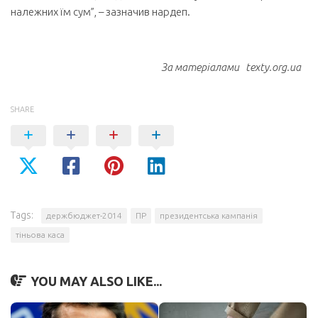
належних їм сум”, – зазначив нардеп.
За матеріалами texty.org.ua
SHARE
Tags:
держбюджет-2014
ПР
президентська кампанія
тіньова каса
YOU MAY ALSO LIKE...