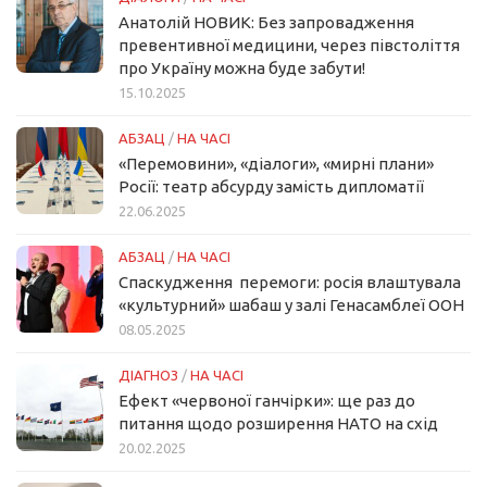
Анатолій НОВИК: Без запровадження
превентивної медицини, через півстоліття
про Україну можна буде забути!
15.10.2025
АБЗАЦ
/
НА ЧАСІ
«Перемовини», «діалоги», «мирні плани»
Росії: театр абсурду замість дипломатії
22.06.2025
АБЗАЦ
/
НА ЧАСІ
Спаскудження перемоги: росія влаштувала
«культурний» шабаш у залі Генасамблеї ООН
08.05.2025
ДІАГНОЗ
/
НА ЧАСІ
Ефект «червоної ганчірки»: ще раз до
питання щодо розширення НАТО на схід
20.02.2025