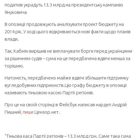
податків украдуть 13.3 млрд на президентську кампанію
Януковича
В опозиції продовжують аналізувати проект бюджету на
2014 рік. У ході цього відкриваються нові факти щодо планів
влади.
Так, Кабмін вирішив не виплачувати борги перед українцями
за рішенням судів – сума на це передбачена вдвічі менша за
торішню.
Натомість, передбачено майже вдвічі збільшити підтримку
вугледобувних підприємств.Цю графу бюджету в опозиції
називають тіньовою касою Партії регіонів.
Про це на своїй сторінці в Фейсбук написав нардеп Андрій
Пишний,
пише
Цензор.нет.
“Тіньова каса Партії регіонів – 13,3 млрд грн. Саме така сума