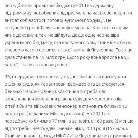
передбачена проектом бюджету-2014 на державну
підтримку вугледобувних підприємств на часткове покриття
витрат собівартості готової вугільної продукції. Це
корупційні гроші. Галузь нереформована. Кошти шахтарям
як не доходили, так і не дійдуть. Це ще одна чорна діра
українського бюджету, яка наступного року стане ще однією
тіньовою касою президентської кампанії Януковича. Торік ця
сума становила 7,8 млрд грн, цього року вона зросла на 5,5
млрд”, – написав опозиціонер.
“Підтвердилися висновки: уряд не збирається виконувати
рішення судів, які гарантовані державою (а це стосується
близько 10 млн чоловік). Фактична потреба для
забезпечення виконання рішень суду для чорнобильців,
дітей війни та військових пенсіонерів становить близько 12
млрд грн. (за даними Мінсоцполітики). На 2014 рік
передбачено близько 77 млн, а це навіть в 160 разів (!) менше
від потреби і навіть удвічі менше, ніж у 2013 році (157 млн.).
Який висновок – ці люди НІКОЛИ за Януковича не отримають