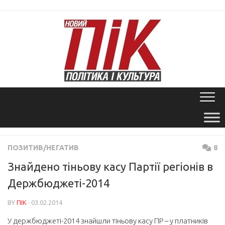
Skip
to
content
ПОЗИТИВ/НЕГАТИВ
8
Знайдено тіньову касу Партії регіонів в
Держбюджеті-2014
BY
ПІК
· 03.02.2014
У держбюджеті-2014 знайшли тіньову касу ПР – у платників