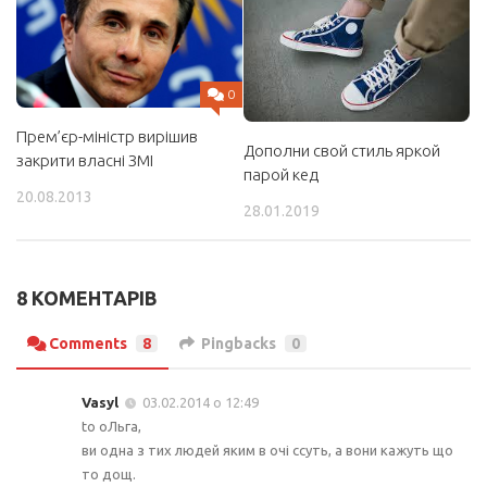
0
Прем’єр-міністр вирішив
Дополни свой стиль яркой
закрити власні ЗМІ
парой кед
20.08.2013
28.01.2019
8 КОМЕНТАРІВ
Comments
8
Pingbacks
0
Vasyl
03.02.2014 о 12:49
to оЛьга,
ви одна з тих людей яким в очі ссуть, а вони кажуть що
то дощ.