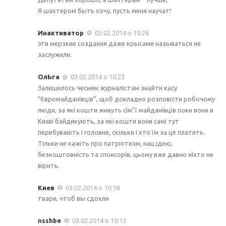
Я шахтером быть хочу, пусть меня научат!
Инактиватор
03.02.2014 о 10:26
эти мерзкие создания даже крысами называться не
заслужили.
ОлЬга
03.02.2014 о 10:23
Залишилось чесним журналістам знайти касу
“Євромайданівців”, щоб докладно розповісти робочому
люди, за які кошти живуть сім”ї майданівців поки вони в
Києві байдикують, за які кошти вони самі тут
перебувають і головне, скільки і хто їм за це платить.
Тільки не кажіть про патріотизм, нац.ідею,
безкоштовність та спонсорів, цьому вже давно ніхто не
вірить.
Киев
03.02.2014 о 10:18
твари, чтоб вы сдохли
nsshbe
03.02.2014 о 10:13