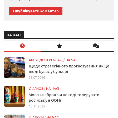
НА ЧАСІ
АБСУРДОПЕРЕКЛАД
/
НА ЧАСІ
Щодо стратегічного прогнозування: як це
іноді буває у бункері
28.07.2026
ДІАГНОЗ
/
НА ЧАСІ
Мова як зброя: чи не годі толерувати
російську в ООН?
15.11.2025
ДІАЛОГИ
/
НА ЧАСІ