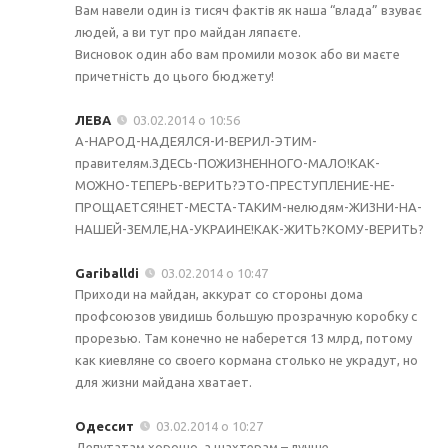
Вам навели один із тисяч фактів як наша “влада” взуває
людей, а ви тут про майдан ляпаєте.
Висновок один або вам промили мозок або ви маєте
причетність до цього бюджету!
ЛЕВА
03.02.2014 о 10:56
А-НАРОД-НАДЕЯЛСЯ-И-ВЕРИЛ-ЭТИМ-
правителям.ЗДЕСЬ-ПОЖИЗНЕННОГО-МАЛО!КАК-
МОЖНО-ТЕПЕРЬ-ВЕРИТЬ?ЭТО-ПРЕСТУПЛЕНИЕ-НЕ-
ПРОЩАЕТСЯ!НЕТ-МЕСТА-ТАКИМ-нелюдям-ЖИЗНИ-НА-
НАШЕЙ-ЗЕМЛЕ,НА-УКРАИНЕ!КАК-ЖИТЬ?КОМУ-ВЕРИТЬ?
Gariballdi
03.02.2014 о 10:47
Приходи на майдан, аккурат со стороны дома
профсоюзов увидишь большую прозрачную коробку с
прорезью. Там конечно не наберется 13 млрд, потому
как киевляне со своего кормана столько не украдут, но
для жизни майдана хватает.
Одессит
03.02.2014 о 10:27
Депутатам хорошо, а шахтерам – лучше,