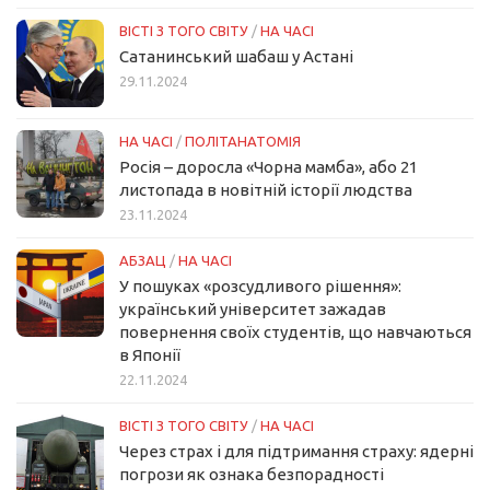
ВІСТІ З ТОГО СВІТУ
/
НА ЧАСІ
Сатанинський шабаш у Астані
29.11.2024
НА ЧАСІ
/
ПОЛІТАНАТОМІЯ
Росія – доросла «Чорна мамба», або 21
листопада в новітній історії людства
23.11.2024
АБЗАЦ
/
НА ЧАСІ
У пошуках «розсудливого рішення»:
український університет зажадав
повернення своїх студентів, що навчаються
в Японії
22.11.2024
ВІСТІ З ТОГО СВІТУ
/
НА ЧАСІ
Через страх і для підтримання страху: ядерні
погрози як ознака безпорадності