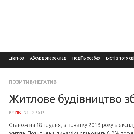
Skip
to
content
Діагноз
Абсурдопереклад
Події в особах
Вісті з того св
ПОЗИТИВ/НЕГАТИВ
Житлове будівництво з
BY
ПІК
· 31.12.2013
Станом на 18 грудня, з початку 2013 року в експл
житла. Позитивна динаміка становить 8,3% порів