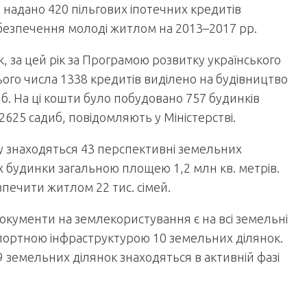
а надано 420 пільгових іпотечних кредитів
безпечення молоді житлом на 2013–2017 рр.
к, за цей рік за Програмою розвитку українського
ього числа 1338 кредитів виділено на будівництво
б. На ці кошти було побудовано 757 будинків
2625 садиб, повідомляють у Міністерстві.
ну знаходяться 43 перспективні земельних
 будинки загальною площею 1,2 млн кв. метрів.
печити житлом 22 тис. сімей.
. Документи на землекористування є на всі земельні
портною інфраструктурою 10 земельних ділянок.
29 земельних ділянок знаходяться в активній фазі