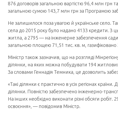
876 договорів загальною вартістю 96,4 млн грн т
загальною сумою 143,7 млн грн за Програмою за
Не залишилося поза увагою й українське село. Та
села до 2015 року було надано 4133 кредити. З ц
житла, а 2795 — на інженерне забезпечення сади
загальною площею 71,51 тис. кв. м, газифіковано 
Міністр також зазначив, що на розгляді Мінрегіо
ділянки, на яких можна побудувати 194 житлових
За словами Геннадія Темника, це дозволить забез
«Такі ділянки є практично в усіх регіонах країни
ділянки. Повністю забезпечено інженерно-транс
На інших необхідно виконати різні обсяги робіт. 
освоєння», — повідомив Міністр.