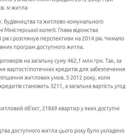
кв. м житла
у, будівництва та житлово-комунального
 Міністерської колегії. Глава відомства
 рік і розглянув перспективи на 2014 рік. Чимало
жавних програм доступного житла.
оговорів на загальну суму 462,1 млн грн. Так, за
я вартості іпотечних кредитів для забезпечення
іпшення житлових умов. З 2012 року, коли
кредитів становить 3211, а загальна вартість угод
житловий об’єкт, 21869 квартир у яких доступні
тва доступного житла цього року було укладено