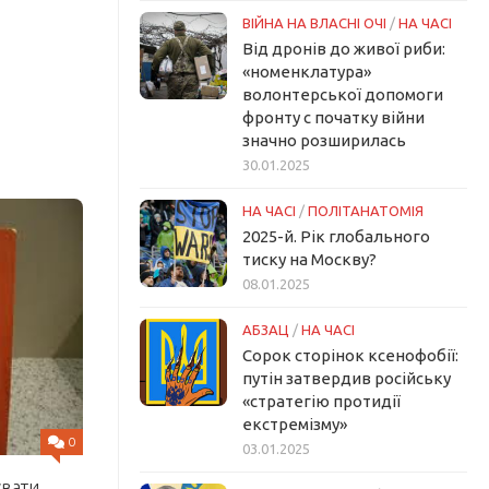
ВІЙНА НА ВЛАСНІ ОЧІ
/
НА ЧАСІ
Від дронів до живої риби:
«номенклатура»
волонтерської допомоги
фронту с початку війни
значно розширилась
30.01.2025
НА ЧАСІ
/
ПОЛІТАНАТОМІЯ
2025-й. Рік глобального
тиску на Москву?
08.01.2025
АБЗАЦ
/
НА ЧАСІ
Сорок сторінок ксенофобії:
путін затвердив російську
«стратегію протидії
екстремізму»
0
03.01.2025
увати