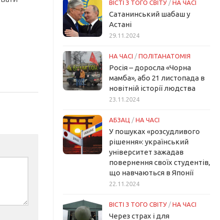
ВІСТІ З ТОГО СВІТУ
/
НА ЧАСІ
Сатанинський шабаш у
Астані
29.11.2024
НА ЧАСІ
/
ПОЛІТАНАТОМІЯ
Росія – доросла «Чорна
мамба», або 21 листопада в
новітній історії людства
23.11.2024
АБЗАЦ
/
НА ЧАСІ
У пошуках «розсудливого
рішення»: український
університет зажадав
повернення своїх студентів,
що навчаються в Японії
22.11.2024
ВІСТІ З ТОГО СВІТУ
/
НА ЧАСІ
Через страх і для