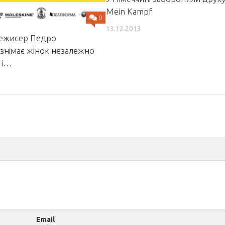
Mein Kampf
0
13.12.2013
режисер Педро
знімає жінок незалежно
аті…
Email