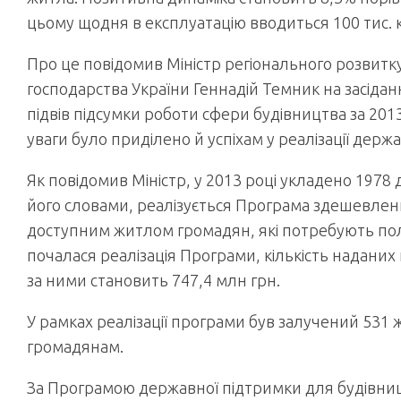
цьому щодня в експлуатацію вводиться 100 тис. 
Про це повідомив Міністр регіонального розвитк
господарства України Геннадій Темник на засіданні
підвів підсумки роботи сфери будівництва за 2013
уваги було приділено й успіхам у реалізації дер
Як повідомив Міністр, у 2013 році укладено 1978 д
його словами, реалізується Програма здешевленн
доступним житлом громадян, які потребують пол
почалася реалізація Програми, кількість наданих 
за ними становить 747,4 млн грн.
У рамках реалізації програми був залучений 531 
громадянам.
За Програмою державної підтримки для будівниц