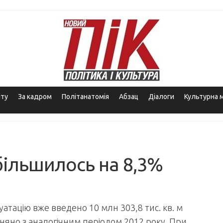
іту
За кадром
Політанатомія
Абзац
Діалоги
Культурна 
більшилось на 8,3%
уатацію вже введено 10 млн 303,8 тис. кв. м
няно з аналогічним періодом 2012 року. При