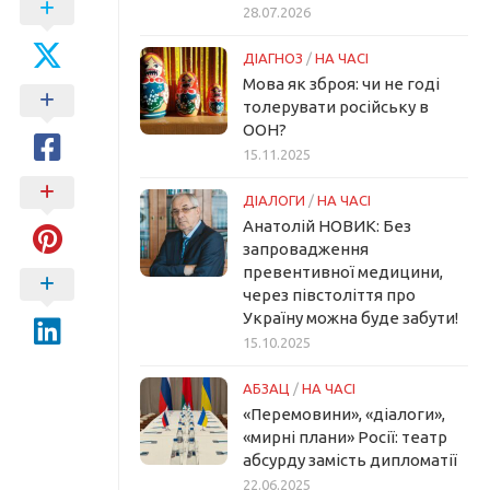
28.07.2026
ДІАГНОЗ
/
НА ЧАСІ
Мова як зброя: чи не годі
толерувати російську в
ООН?
15.11.2025
ДІАЛОГИ
/
НА ЧАСІ
Анатолій НОВИК: Без
запровадження
превентивної медицини,
через півстоліття про
Україну можна буде забути!
15.10.2025
АБЗАЦ
/
НА ЧАСІ
«Перемовини», «діалоги»,
«мирні плани» Росії: театр
абсурду замість дипломатії
22.06.2025