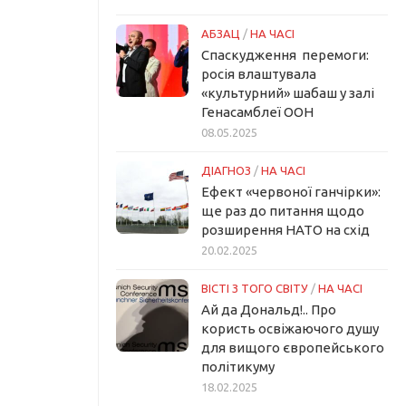
АБЗАЦ
/
НА ЧАСІ
Спаскудження перемоги:
росія влаштувала
«культурний» шабаш у залі
Генасамблеї ООН
08.05.2025
ДІАГНОЗ
/
НА ЧАСІ
Ефект «червоної ганчірки»:
ще раз до питання щодо
розширення НАТО на схід
20.02.2025
ВІСТІ З ТОГО СВІТУ
/
НА ЧАСІ
Ай да Дональд!.. Про
користь освіжаючого душу
для вищого європейського
політикуму
18.02.2025