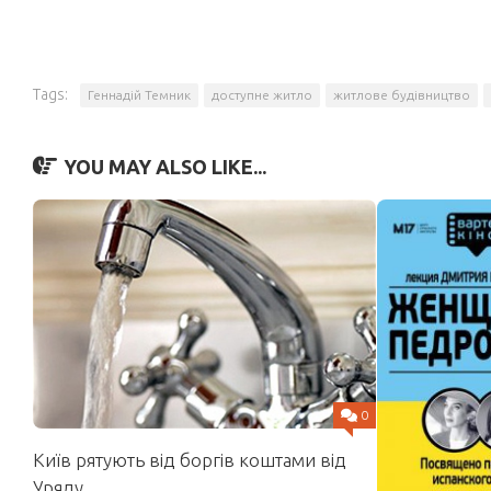
Tags:
Геннадій Темник
доступне житло
житлове будівництво
YOU MAY ALSO LIKE...
0
Київ рятують від боргів коштами від
Уряду