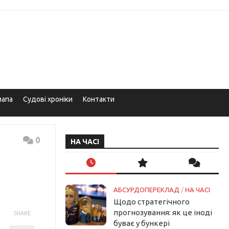
мапа
Судові хроніки
Контакти
0
НА ЧАСІ
АБСУРДОПЕРЕКЛАД
/
НА ЧАСІ
Щодо стратегічного
прогнозування: як це іноді
SHARE
буває у бункері