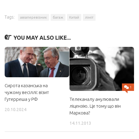
Tags:
авіаперевізник
багаж
Китай
ліміт
YOU MAY ALSO LIKE...
Сирота казанська на
1
чужому весіллі: візит
Телеканалу анулювали
Гутерреша у РФ
ліцензію. Це тому що він
20.10.2024
Маркова?
14.11.2013