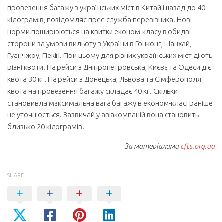
провезення багажу з українських міст в Китай і назад до 40
кілограмів, повідомляє прес-служба перевізника. Нові
норми поширюються на квитки економ-класу в обидві
сторони за умови вильоту з України в Гонконг, Шанхай,
Гуанчжоу, Пекін. При цьому для різних українських міст діють
різні квоти. На рейси з Дніпропетровська, Києва та Одеси діє
квота 30 кг. На рейси з Донецька, Львова та Сімферополя
квота на провезення багажу складає 40 кг. Скільки
становивла максимальна вага багажу в економ-класі раніше
не уточнюється. Зазвичай у авіакомпаній вона становить
близько 20 кілограмів.
За матеріалами
cfts.org.ua
SHARE