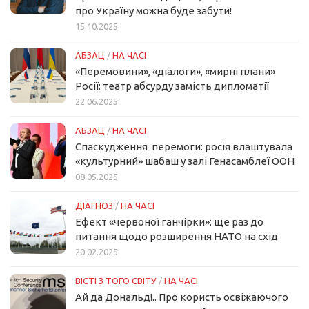
про Україну можна буде забути!
15.10.2025
АБЗАЦ
/
НА ЧАСІ
«Перемовини», «діалоги», «мирні плани»
Росії: театр абсурду замість дипломатії
22.06.2025
АБЗАЦ
/
НА ЧАСІ
Спаскудження перемоги: росія влаштувала
«культурний» шабаш у залі Генасамблеї ООН
08.05.2025
ДІАГНОЗ
/
НА ЧАСІ
Ефект «червоної ганчірки»: ще раз до
питання щодо розширення НАТО на схід
20.02.2025
ВІСТІ З ТОГО СВІТУ
/
НА ЧАСІ
Ай да Дональд!.. Про користь освіжаючого