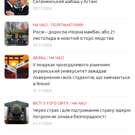
Сатанинський шабаш у Астані
29.11.2024
НА ЧАСІ
/
ПОЛІТАНАТОМІЯ
Росія – доросла «Чорна мамба», або 21
листопада в новітній історії людства
23.11.2024
АБЗАЦ
/
НА ЧАСІ
У пошуках «розсудливого рішення»:
український університет зажадав
повернення своїх студентів, що навчаються
в Японії
22.11.2024
ВІСТІ З ТОГО СВІТУ
/
НА ЧАСІ
Через страх і для підтримання страху: ядерні
погрози як ознака безпорадності
21.11.2024