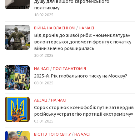
душу для вищого європейського
політикуму
18.02.2025
ВІЙНА НА ВЛАСНІ ОЧІ
/
НА ЧАСІ
Від дронів до живої риби: «номенклатура»
волонтерської допомоги фронту с початку
війни значно розширилась
30.01.2025
НА ЧАСІ
/
ПОЛІТАНАТОМІЯ
2025-й. Рік глобального тиску на Москву?
08.01.2025
АБЗАЦ
/
НА ЧАСІ
Сорок сторінок ксенофобії: путін затвердив
російську «стратегію протидії екстремізму»
03.01.2025
ВІСТІ З ТОГО СВІТУ
/
НА ЧАСІ