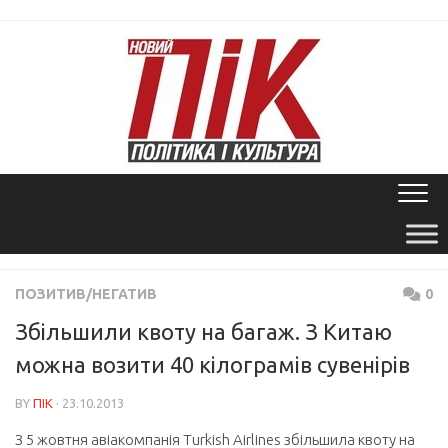
Skip
to
content
ПОЗИТИВ/НЕГАТИВ
0
Збільшили квоту на багаж. З Китаю
можна возити 40 кілограмів сувенірів
BY
ПІК
· 23.10.2013
З 5 жовтня авіакомпанія Turkish Airlines збільшила квоту на