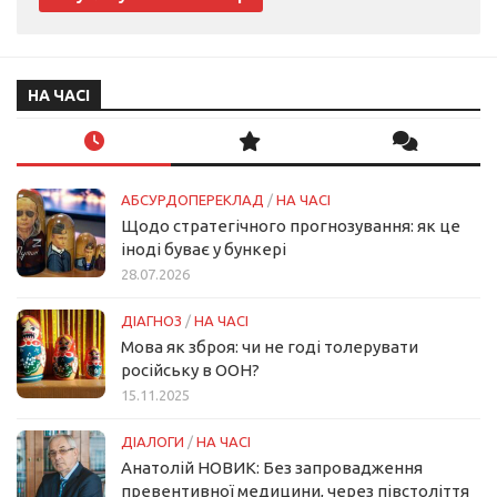
НА ЧАСІ
АБСУРДОПЕРЕКЛАД
/
НА ЧАСІ
Щодо стратегічного прогнозування: як це
іноді буває у бункері
28.07.2026
ДІАГНОЗ
/
НА ЧАСІ
Мова як зброя: чи не годі толерувати
російську в ООН?
15.11.2025
ДІАЛОГИ
/
НА ЧАСІ
Анатолій НОВИК: Без запровадження
превентивної медицини, через півстоліття