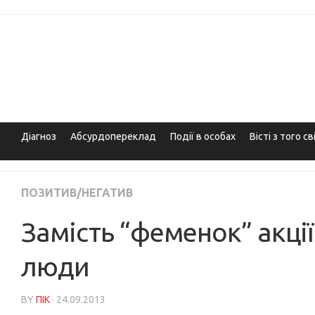
Skip
to
content
Діагноз
Абсурдопереклад
Події в особах
Вісті з того св
ПОЗИТИВ/НЕГАТИВ
Замість “феменок” акці
люди
BY
ПІК
· 24.09.2013