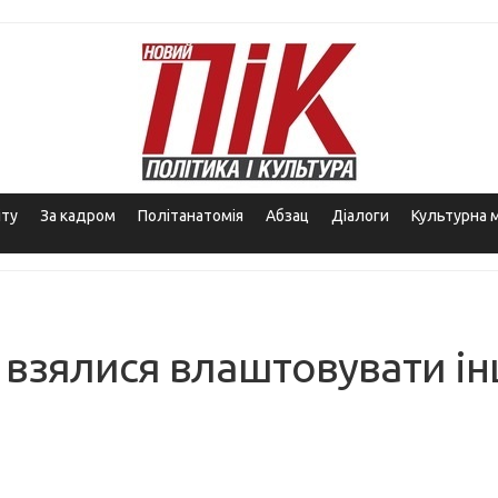
іту
За кадром
Політанатомія
Абзац
Діалоги
Культурна 
ї взялися влаштовувати ін