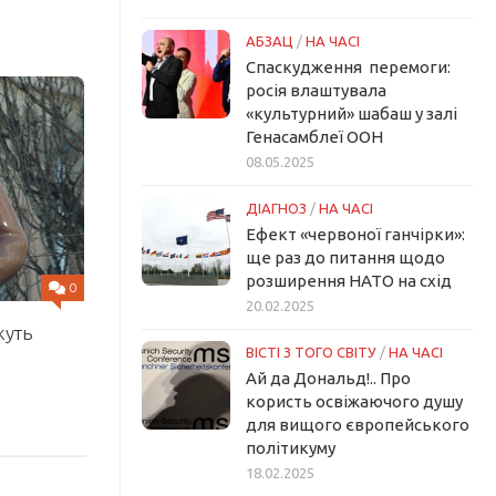
АБЗАЦ
/
НА ЧАСІ
Спаскудження перемоги:
росія влаштувала
«культурний» шабаш у залі
Генасамблеї ООН
08.05.2025
ДІАГНОЗ
/
НА ЧАСІ
Ефект «червоної ганчірки»:
ще раз до питання щодо
розширення НАТО на схід
0
20.02.2025
жуть
ВІСТІ З ТОГО СВІТУ
/
НА ЧАСІ
Ай да Дональд!.. Про
користь освіжаючого душу
для вищого європейського
політикуму
18.02.2025