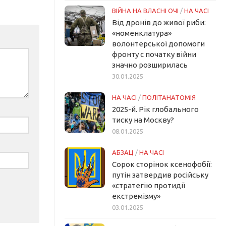
ВІЙНА НА ВЛАСНІ ОЧІ
/
НА ЧАСІ
Від дронів до живої риби:
«номенклатура»
волонтерської допомоги
фронту с початку війни
значно розширилась
30.01.2025
НА ЧАСІ
/
ПОЛІТАНАТОМІЯ
2025-й. Рік глобального
тиску на Москву?
08.01.2025
АБЗАЦ
/
НА ЧАСІ
Сорок сторінок ксенофобії:
путін затвердив російську
«стратегію протидії
екстремізму»
03.01.2025