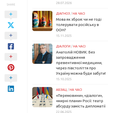
28.07.2026
SHARE
ДІАГНОЗ
/
НА ЧАСІ
Мова як зброя: чи не годі
толерувати російську в
ООН?
15.11.2025
ДІАЛОГИ
/
НА ЧАСІ
Анатолій НОВИК: Без
запровадження
превентивної медицини,
через півстоліття про
Україну можна буде забути!
15.10.2025
АБЗАЦ
/
НА ЧАСІ
«Перемовини», «діалоги»,
«мирні плани» Росії: театр
абсурду замість дипломатії
22.06.2025