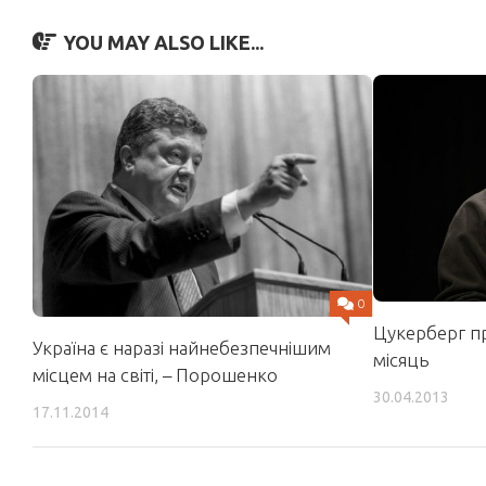
YOU MAY ALSO LIKE...
0
Цукерберг п
Україна є наразі найнебезпечнішим
місяць
місцем на світі, – Порошенко
30.04.2013
17.11.2014