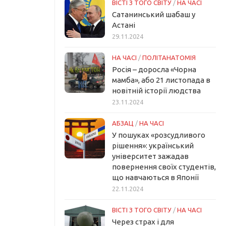
ВІСТІ З ТОГО СВІТУ
/
НА ЧАСІ
Сатанинський шабаш у
Астані
29.11.2024
НА ЧАСІ
/
ПОЛІТАНАТОМІЯ
Росія – доросла «Чорна
мамба», або 21 листопада в
новітній історії людства
23.11.2024
АБЗАЦ
/
НА ЧАСІ
У пошуках «розсудливого
рішення»: український
університет зажадав
повернення своїх студентів,
що навчаються в Японії
22.11.2024
ВІСТІ З ТОГО СВІТУ
/
НА ЧАСІ
Через страх і для