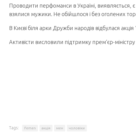
Проводити перфоманси в Україні, виявляється, є 
взялися мужики. Не обійшлося і без оголених торс
В Києві біля арки Дружби народів відбулася акція
Активісти висловили підтримку прем’єр-міністру 
Tags:
Femen
акція
мен
чоловіки