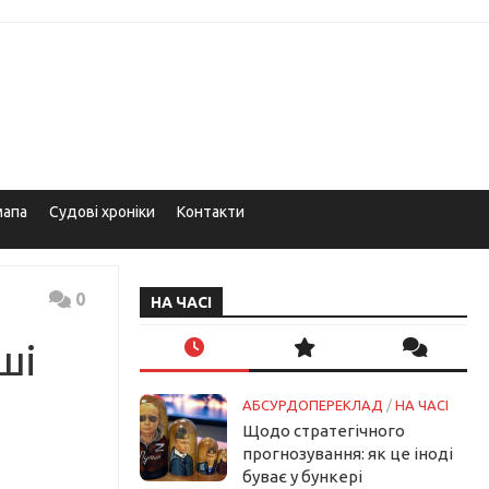
мапа
Судові хроніки
Контакти
0
НА ЧАСІ
ші
АБСУРДОПЕРЕКЛАД
/
НА ЧАСІ
Щодо стратегічного
прогнозування: як це іноді
буває у бункері