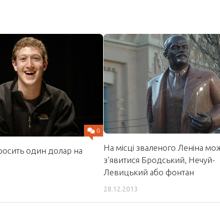
0
На місці зваленого Леніна мо
росить один долар на
з’явитися Бродський, Нечуй-
Левицький або фонтан
28.12.2013