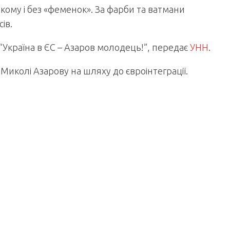
кому і без «феменок». За фарби та ватмани
ів.
 “Україна в ЄС – Азаров молодець!”, передає
УНН
.
Миколі Азарову на шляху до євроінтеграції.