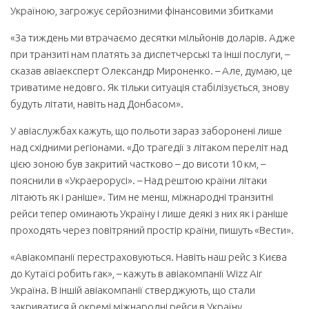
Україною, загрожує серйозними фінансовими збитками
«За тиждень ми втрачаємо десятки мільйонів доларів. Адже
при транзиті нам платять за диспетчерські та інші послуги, –
сказав авіаексперт Олександр Мироненко. – Але, думаю, це
триватиме недовго. Як тільки ситуація стабілізується, знову
будуть літати, навіть над Донбасом».
У авіаслужбах кажуть, що польоти зараз заборонені лише
над східними регіонами. «До трагедії з літаком переліт над
цією зоною був закритий частково – до висоти 10 км, –
пояснили в «Украерорусі». – Над рештою країни літаки
літають як і раніше». Тим не менш, міжнародні транзитні
рейси тепер оминають Україну і лише деякі з них як і раніше
проходять через повітряний простір країни, пишуть «Вести».
«Авіакомпанії перестраховуються. Навіть наш рейс з Києва
до Кутаїсі робить гак», – кажуть в авіакомпанії Wizz Air
Україна. В іншій авіакомпанії стверджують, що стали
закриватися й окремі міжнародні рейси в Україну.