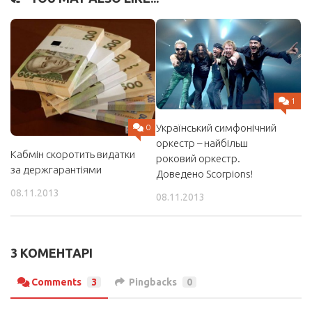
1
Український симфонічний
0
оркестр – найбільш
Кабмін скоротить видатки
роковий оркестр.
за держгарантіями
Доведено Scorpions!
08.11.2013
08.11.2013
3 КОМЕНТАРІ
Comments
3
Pingbacks
0