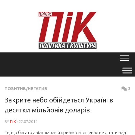
Skip
to
content
ПОЗИТИВ/НЕГАТИВ
3
Закрите небо обійдеться Україні в
десятки мільйонів доларів
BY
ПІК
· 22.07.2014
Те, що багато авіакомпаній прийняли рішення не літати над