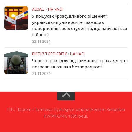
АБЗАЦ
/
НА ЧАСІ
У пошуках «розсудливого рішення»:
український університет зажадав
повернення своїх студентів, що навчаються
в Японії
22.11.2024
ВІСТІ З ТОГО СВІТУ
/
НА ЧАСІ
Через страх і для підтримання страху: ядерні
погрози як ознака безпорадності
21.11.2024
ПІК. Проект «Політика і Культура» започатковано Зиновієм
КУЛИКОМ у 1999 році.