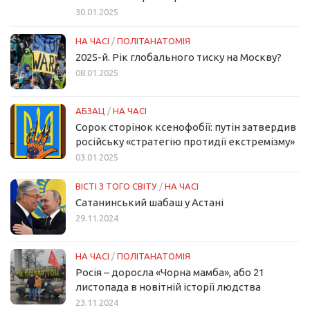
30.01.2025
НА ЧАСІ
/
ПОЛІТАНАТОМІЯ
2025-й. Рік глобального тиску на Москву?
08.01.2025
АБЗАЦ
/
НА ЧАСІ
Сорок сторінок ксенофобії: путін затвердив
російську «стратегію протидії екстремізму»
03.01.2025
ВІСТІ З ТОГО СВІТУ
/
НА ЧАСІ
Сатанинський шабаш у Астані
29.11.2024
НА ЧАСІ
/
ПОЛІТАНАТОМІЯ
Росія – доросла «Чорна мамба», або 21
листопада в новітній історії людства
23.11.2024