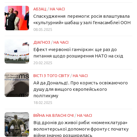
АБЗАЦ
/
НА ЧАСІ
Спаскудження перемоги: росія влаштувала
«культурний» шабаш у залі Генасамблеї ООН
08.05.2025
ДІАГНОЗ
/
НА ЧАСІ
Ефект «червоної ганчірки»: ще раз до
питання щодо розширення НАТО на схід
20.02.2025
ВІСТІ З ТОГО СВІТУ
/
НА ЧАСІ
Ай да Дональд!.. Про користь освіжаючого
душу для вищого європейського
політикуму
18.02.2025
ВІЙНА НА ВЛАСНІ ОЧІ
/
НА ЧАСІ
Від дронів до живої риби: «номенклатура»
волонтерської допомоги фронту с початку
війни значно розширилась