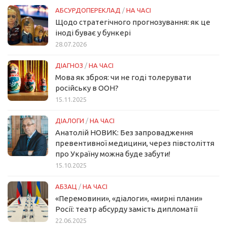
АБСУРДОПЕРЕКЛАД
/
НА ЧАСІ
Щодо стратегічного прогнозування: як це
іноді буває у бункері
28.07.2026
ДІАГНОЗ
/
НА ЧАСІ
Мова як зброя: чи не годі толерувати
російську в ООН?
15.11.2025
ДІАЛОГИ
/
НА ЧАСІ
Анатолій НОВИК: Без запровадження
превентивної медицини, через півстоліття
про Україну можна буде забути!
15.10.2025
АБЗАЦ
/
НА ЧАСІ
«Перемовини», «діалоги», «мирні плани»
Росії: театр абсурду замість дипломатії
22.06.2025