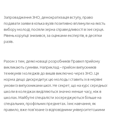
Запровадження ЗНО, демократизація вступу, право
подавати заяви в кілька вузів позитивно вплинули на якість
вибору молоді, посіяли зерна справедливості в їхні серця.
Рівень корупції знизився, за оцінками експертів, в десятки
разів.
Разом з тим, деякі новації розробників Правил прийому
викликають сумніви. Наприклад – прийом випускників
технікумів і коледжів до вишів виключно через ЗНО. Ця
норма дещо дискредитує цю молодь і ставить їх в нерівні
умови із випускниками шкіл. Не секрет, що на курс середньої
школи в коледжах виділяються значно менше часу, ніж в
школах. Майбутні спеціалісти зосереджуються більше на
спеціальних, профільних предметах. Їхнє навчання, як
правило, вже пов’язане із відповідними університетськими