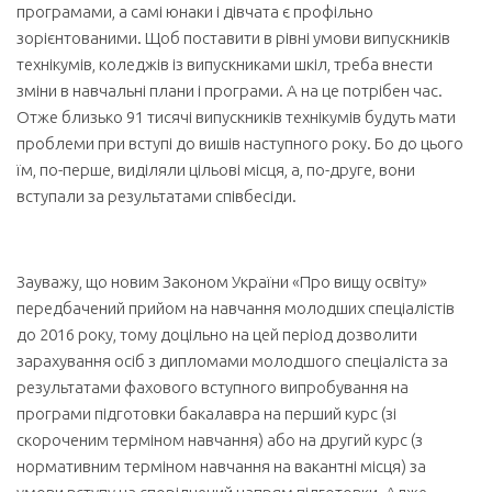
програмами, а самі юнаки і дівчата є профільно
зорієнтованими. Щоб поставити в рівні умови випускників
технікумів, коледжів із випускниками шкіл, треба внести
зміни в навчальні плани і програми. А на це потрібен час.
Отже близько 91 тисячі випускників технікумів будуть мати
проблеми при вступі до вишів наступного року. Бо до цього
їм, по-перше, виділяли цільові місця, а, по-друге, вони
вступали за результатами співбесіди.
Зауважу, що новим Законом України «Про вищу освіту»
передбачений прийом на навчання молодших спеціалістів
до 2016 року, тому доцільно на цей період дозволити
зарахування осіб з дипломами молодшого спеціаліста за
результатами фахового вступного випробування на
програми підготовки бакалавра на перший курс (зі
скороченим терміном навчання) або на другий курс (з
нормативним терміном навчання на вакантні місця) за