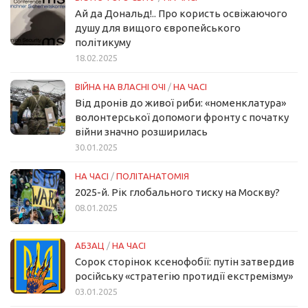
Ай да Дональд!.. Про користь освіжаючого
душу для вищого європейського
політикуму
18.02.2025
ВІЙНА НА ВЛАСНІ ОЧІ
/
НА ЧАСІ
Від дронів до живої риби: «номенклатура»
волонтерської допомоги фронту с початку
війни значно розширилась
30.01.2025
НА ЧАСІ
/
ПОЛІТАНАТОМІЯ
2025-й. Рік глобального тиску на Москву?
08.01.2025
АБЗАЦ
/
НА ЧАСІ
Сорок сторінок ксенофобії: путін затвердив
російську «стратегію протидії екстремізму»
03.01.2025