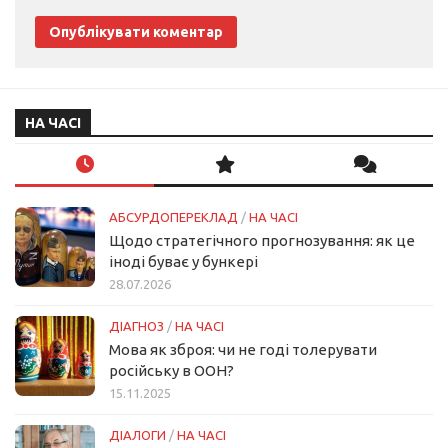
НА ЧАСІ
АБСУРДОПЕРЕКЛАД
/
НА ЧАСІ
Щодо стратегічного прогнозування: як це
іноді буває у бункері
28.07.2026
ДІАГНОЗ
/
НА ЧАСІ
Мова як зброя: чи не годі толерувати
російську в ООН?
15.11.2025
ДІАЛОГИ
/
НА ЧАСІ