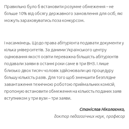
Правильно було б встановити розумне обмеження – не
більше 10% від обсягу державного замовлення для осіб, які
можуть зараховуватись поза конкурсом.
І насамкінець. Щодо права абітурієнта подавати документи у
кілька університетів. За даними Українського центру
оцінювання якості освіти переважна більшість абітурієнтів
подавали заяви в останні роки саме в три ВНЗ. І лише
близько двох тисяч чоловік здійснювали цю процедуру
більшу кількість разів. Для того щоб зменшити безплідне
завантаження технічною роботою приймальних комісій,
пропоную встановити обмеження на кількість поданих заяв
вступником у три вузи – три заяви.
Станіслав Ніколаєнко,
доктор педагогічних наук, професор