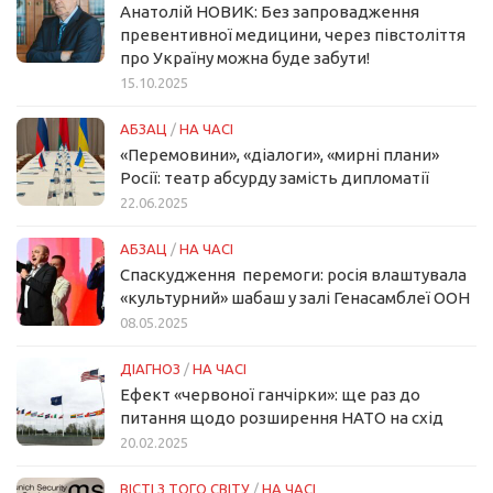
Анатолій НОВИК: Без запровадження
превентивної медицини, через півстоліття
про Україну можна буде забути!
15.10.2025
АБЗАЦ
/
НА ЧАСІ
«Перемовини», «діалоги», «мирні плани»
Росії: театр абсурду замість дипломатії
22.06.2025
АБЗАЦ
/
НА ЧАСІ
Спаскудження перемоги: росія влаштувала
«культурний» шабаш у залі Генасамблеї ООН
08.05.2025
ДІАГНОЗ
/
НА ЧАСІ
Ефект «червоної ганчірки»: ще раз до
питання щодо розширення НАТО на схід
20.02.2025
ВІСТІ З ТОГО СВІТУ
/
НА ЧАСІ