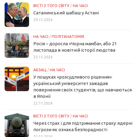
ВІСТІ З ТОГО СВІТУ
/
НА ЧАСІ
Сатанинський шабаш у Астані
29.11.2024
НА ЧАСІ
/
ПОЛІТАНАТОМІЯ
Росія – доросла «Чорна мамба», або 21
листопада в новітній історії людства
23.11.2024
АБЗАЦ
/
НА ЧАСІ
У пошуках «розсудливого рішення»:
український університет зажадав
повернення своїх студентів, що навчаються
в Японії
22.11.2024
ВІСТІ З ТОГО СВІТУ
/
НА ЧАСІ
Через страх і для підтримання страху: ядерні
погрози як ознака безпорадності
21.11.2024