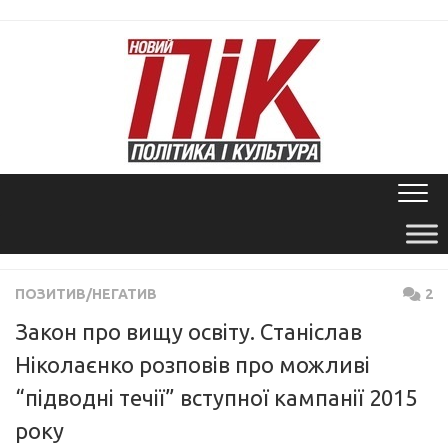
Skip
to
content
ПОЗИТИВ/НЕГАТИВ
2
Закон про вищу освіту. Cтаніслав
Ніколаєнко розповів про можливі
“підводні течії” вступної кампанії 2015
року