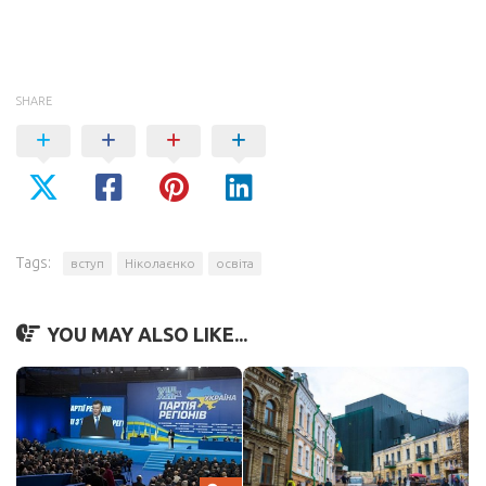
SHARE
Tags:
вступ
Ніколаєнко
освіта
YOU MAY ALSO LIKE...