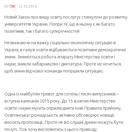
BY
ПІК
· 12.10.2014
Новий Закон про вищу освіту послугує стимулом до розвитку
університетів України. Попри те, що в ньому є як багато
позитивів, так і багато суперечностей
Незважаючи на важку соціально-економічну ситуацію в
Україні, в галузі освіти відбуваються позитивні демократичні
зміни. Змінюється робота апарату Міністерства освіти і
науки, зникли хабарництво і диктатура. Проте не хочеться,
щоб зміни від нової команди погіршили ситуацію.
Одна із майбутніх тривог для сотень і тисяч випускників –
вступна кампанія 2015 року. До 15 жовтня Міністерство
освіти і науки мусить оприлюднити нові Правила прийому.
Освітянська громадськість активно обговорює новації,
вносить пропозиції. Проте не всі слушні думки можуть бути
почуті. Тож хочу висловитись з цього приводу.