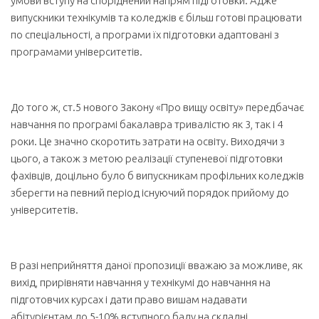
умови вступу на споріднений напрям підготовки. Адже
випускники технікумів та коледжів є більш готові працювати
по спеціальності, а програми їх підготовки адаптовані з
програмами університетів.
До того ж, ст.5 нового Закону «Про вищу освіту» передбачає
навчання по програмі бакалавра тривалістю як 3, так і 4
роки. Це значно скоротить затрати на освіту. Виходячи з
цього, а також з метою реалізації ступеневої підготовки
фахівців, доцільно було б випускникам профільних коледжів
зберегти на певний період існуючий порядок прийому до
університетів.
В разі неприйняття даної пропозиції вважаю за можливе, як
вихід, прирівняти навчання у технікумі до навчання на
підготовчих курсах і дати право вишам надавати
абітурієнтам до 5-10% вступного балу на складні