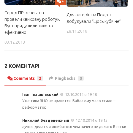
6
Серед ПР-ренегатів
Для акторів на Подолі
провели «виховну роботу».
добудували “щось кубічне”
Бунт придушили тихо та
28.11.2016
ефективно
03.12.2013
2 КОМЕНТАРІ
Comments
2
Pingbacks
0
Іван Івашківський
12.10.2014 о 19:18
Уже типа ЗНО не нравится. Бабла ему мало стало –
реформатор.
Николай Безденежный
12.10.2014 о 19:15
лучше делать и ошибаться чем ничего не делать Взятки