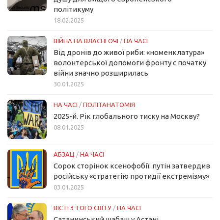
політикуму
18.02.2025
ВІЙНА НА ВЛАСНІ ОЧІ
/
НА ЧАСІ
Від дронів до живої риби: «номенклатура»
волонтерської допомоги фронту с початку
війни значно розширилась
30.01.2025
НА ЧАСІ
/
ПОЛІТАНАТОМІЯ
2025-й. Рік глобального тиску на Москву?
08.01.2025
АБЗАЦ
/
НА ЧАСІ
Сорок сторінок ксенофобії: путін затвердив
російську «стратегію протидії екстремізму»
03.01.2025
ВІСТІ З ТОГО СВІТУ
/
НА ЧАСІ
Сатанинський шабаш у Астані