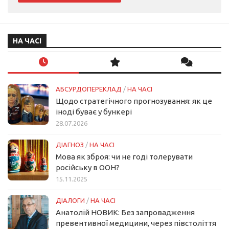
НА ЧАСІ
АБСУРДОПЕРЕКЛАД
/
НА ЧАСІ
Щодо стратегічного прогнозування: як це
іноді буває у бункері
28.07.2026
ДІАГНОЗ
/
НА ЧАСІ
Мова як зброя: чи не годі толерувати
російську в ООН?
15.11.2025
ДІАЛОГИ
/
НА ЧАСІ
Анатолій НОВИК: Без запровадження
превентивної медицини, через півстоліття