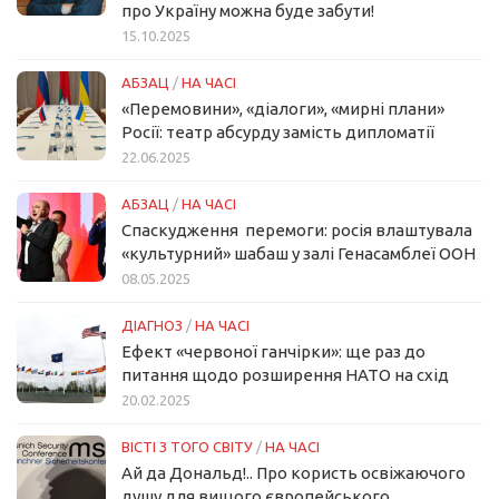
про Україну можна буде забути!
15.10.2025
АБЗАЦ
/
НА ЧАСІ
«Перемовини», «діалоги», «мирні плани»
Росії: театр абсурду замість дипломатії
22.06.2025
АБЗАЦ
/
НА ЧАСІ
Спаскудження перемоги: росія влаштувала
«культурний» шабаш у залі Генасамблеї ООН
08.05.2025
ДІАГНОЗ
/
НА ЧАСІ
Ефект «червоної ганчірки»: ще раз до
питання щодо розширення НАТО на схід
20.02.2025
ВІСТІ З ТОГО СВІТУ
/
НА ЧАСІ
Ай да Дональд!.. Про користь освіжаючого
душу для вищого європейського