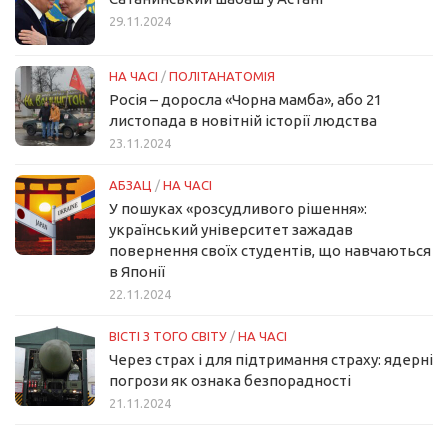
29.11.2024
НА ЧАСІ
/
ПОЛІТАНАТОМІЯ
Росія – доросла «Чорна мамба», або 21
листопада в новітній історії людства
23.11.2024
АБЗАЦ
/
НА ЧАСІ
У пошуках «розсудливого рішення»:
український університет зажадав
повернення своїх студентів, що навчаються
в Японії
22.11.2024
ВІСТІ З ТОГО СВІТУ
/
НА ЧАСІ
Через страх і для підтримання страху: ядерні
погрози як ознака безпорадності
21.11.2024