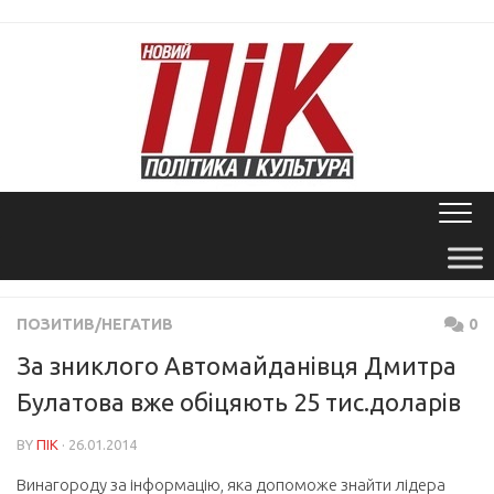
Skip
to
content
ПОЗИТИВ/НЕГАТИВ
0
За зниклого Автомайданівця Дмитра
Булатова вже обіцяють 25 тис.доларів
BY
ПІК
· 26.01.2014
Винагороду за інформацію, яка допоможе знайти лідера