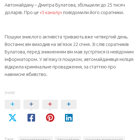
Автомайдану – Дмитра Булатова, збільшили до 25 тисяч
доларів. Про це
«5 каналу»
повідомили його соратники.
Пошуки зниклого активіста тривають вже четвертий день.
Востаннє він виходив на зв’язок 22 січня. Зі слів соратників
Булатова, перед зникненням він мав зустрітися із невідомим
інформатором. У зв’язку із пошуком, автомайданівця міліція
відкрила кримінальне провадження, за статтею про
навмисне вбивство.
SHARE
Tags:
автомайданівець
Автомайдпн
грошова винагорода