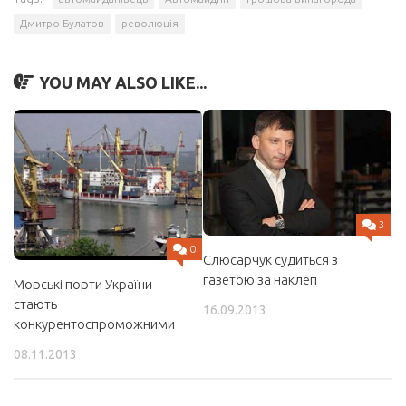
Дмитро Булатов
революція
YOU MAY ALSO LIKE...
3
0
Слюсарчук судиться з
газетою за наклеп
Морські порти України
стають
16.09.2013
конкурентоспроможними
08.11.2013