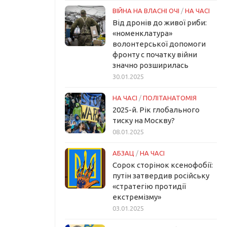
ВІЙНА НА ВЛАСНІ ОЧІ
/
НА ЧАСІ
Від дронів до живої риби:
«номенклатура»
волонтерської допомоги
фронту с початку війни
значно розширилась
30.01.2025
НА ЧАСІ
/
ПОЛІТАНАТОМІЯ
2025-й. Рік глобального
тиску на Москву?
08.01.2025
АБЗАЦ
/
НА ЧАСІ
Сорок сторінок ксенофобії:
путін затвердив російську
«стратегію протидії
екстремізму»
03.01.2025