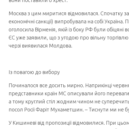
вони поставили б хрест.
Москва з цим миритися відмовилася. Спочатку з
економічні санкції) випробувала на собі Україна.
оголосила Вірменія, якій із боку РФ були обіцяні 
ЄС уже заявили, що з угодою про вільну торгівл
черзі виявилася Молдова.
Із повагою до вибору
Починалося все досить мирно. Наприкінці червня 
представники країн МС описували його переваги.
а тому круглий стіл жодним чином не суперечи
посол Росії Фаріт Мухаметшин. – Тиснути ми не б
У Кишиневі від пропозиції відмовилися. При цьо