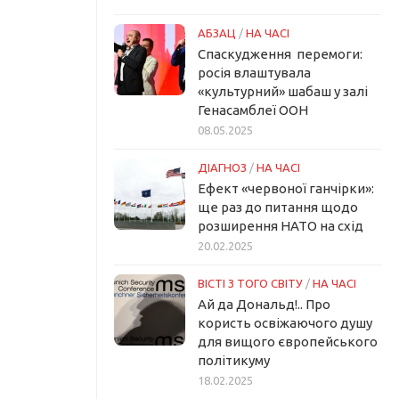
АБЗАЦ
/
НА ЧАСІ
Спаскудження перемоги:
росія влаштувала
«культурний» шабаш у залі
Генасамблеї ООН
08.05.2025
ДІАГНОЗ
/
НА ЧАСІ
Ефект «червоної ганчірки»:
ще раз до питання щодо
розширення НАТО на схід
20.02.2025
ВІСТІ З ТОГО СВІТУ
/
НА ЧАСІ
Ай да Дональд!.. Про
користь освіжаючого душу
для вищого європейського
політикуму
18.02.2025