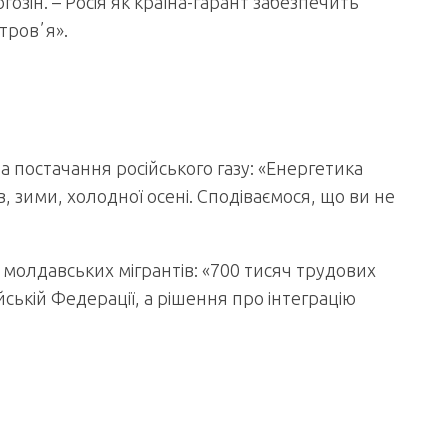
гозін. – Росія як країна-гарант забезпечить
тровʼя».
а постачання російського газу: «Енергетика
 зими, холодної осені. Сподіваємося, що ви не
ї молдавських мігрантів: «700 тисяч трудових
ській Федерації, а рішення про інтеграцію