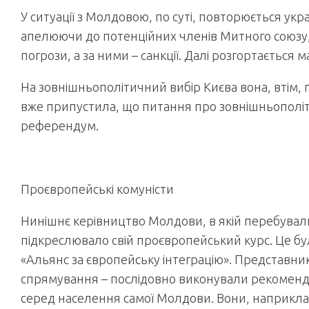
У ситуації з Молдовою, по суті, повторюється укр
апелюючи до потенційних членів Митного союзу,
погрози, а за ними – санкції. Далі розгортається 
На зовнішньополітичний вибір Києва вона, втім, 
вже припустила, що питання про зовнішньополіт
референдум.
Проєвропейські комуністи
Нинішнє керівництво Молдови, в якій перебували 
підкреслювало свій проєвропейський курс. Це було
«Альянс за європейську інтеграцію». Представник
спрямування – послідовно виконували рекомендац
серед населення самої Молдови. Вони, наприкла