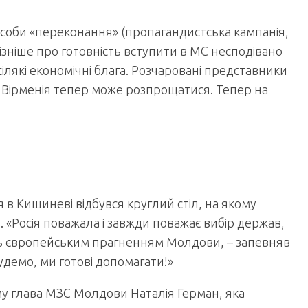
асоби «переконання» (пропагандистська кампанія,
 Пізніше про готовність вступити в МС несподівано
всілякі економічні блага. Розчаровані представники
ю Вірменія тепер може розпрощатися. Тепер на
в Кишиневі відбувся круглий стіл, на якому
 «Росія поважала і завжди поважає вибір держав,
ть європейським прагненням Молдови, – запевняв
удемо, ми готові допомагати!»
му глава МЗС Молдови Наталія Герман, яка