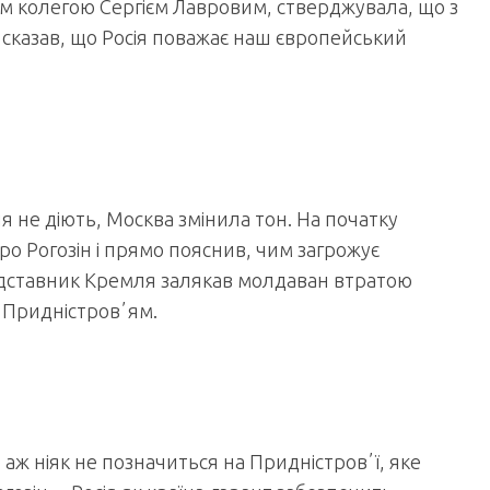
ьким колегою Сергієм Лавровим, стверджувала, що з
в сказав, що Росія поважає наш європейський
 не діють, Москва змінила тон. На початку
о Рогозін і прямо пояснив, чим загрожує
редставник Кремля залякав молдаван втратою
 Придністровʼям.
аж ніяк не позначиться на Придністровʼї, яке