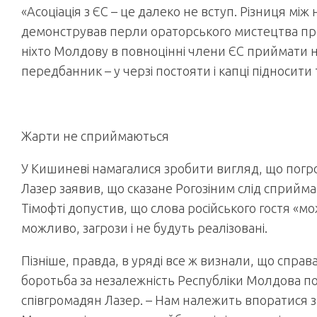
«Асоціація з ЄС – це далеко не вступ. Різниця між 
демонстрував перли ораторського мистецтва пред
ніхто Молдову в повноцінні члени ЄС приймати н
передбанник – у черзі постояти і капці підносити 
Жарти не сприймаються
У Кишиневі намагалися зробити вигляд, що погр
Лазер заявив, що сказане Рогозіним слід сприйма
Тімофті допустив, що слова російського гостя «м
можливо, загрози і не будуть реалізовані.
Пізніше, правда, в уряді все ж визнали, що спра
боротьба за незалежність Республіки Молдова по
співгромадян Лазер. – Нам належить впоратися з