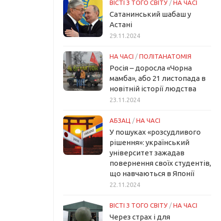
ВІСТІ З ТОГО СВІТУ
/
НА ЧАСІ
Сатанинський шабаш у
Астані
29.11.2024
НА ЧАСІ
/
ПОЛІТАНАТОМІЯ
Росія – доросла «Чорна
мамба», або 21 листопада в
новітній історії людства
23.11.2024
АБЗАЦ
/
НА ЧАСІ
У пошуках «розсудливого
рішення»: український
університет зажадав
повернення своїх студентів,
що навчаються в Японії
22.11.2024
ВІСТІ З ТОГО СВІТУ
/
НА ЧАСІ
Через страх і для