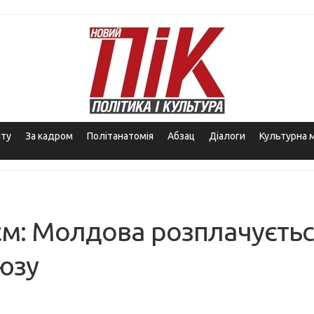
іту
За кадром
Політанатомія
Абзац
Діалоги
Культурна 
єм: Молдова розплачуєтьс
юзу