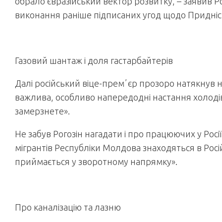
обрало євразійський вектор розвитку, – заявив Ро
виконання раніше підписаних угод щодо Придніс
Газовий шантаж
і доля гастарбайтерів
Далі російський віце-премʼєр прозоро натякнув н
важлива, особливо напередодні настання холодів,
замерзнете».
Не забув Рогозін нагадати і про працюючих у Росі
мігрантів Республіки Молдова знаходяться в Росій
приймається у зворотному напрямку».
Про каналізацію та лазню