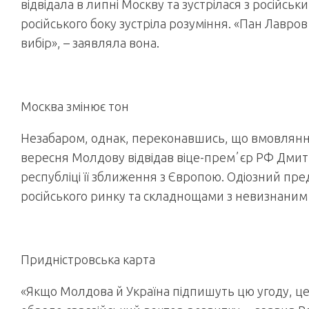
відвідала в липні Москву та зустрілася з російс
російського боку зустріла розуміння. «Пан Лавро
вибір», – заявляла вона.
Москва змінює тон
Незабаром, однак, переконавшись, що вмовляння
вересня Молдову відвідав віце-премʼєр РФ Дмитр
республіці її зближення з Європою. Одіозний п
російського ринку та складнощами з невизнаним
Придністровська карта
«Якщо Молдова й Україна підпишуть цю угоду, це 