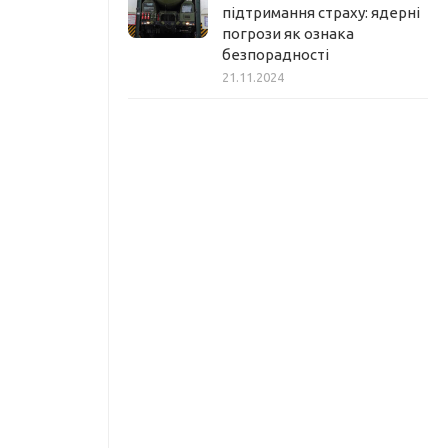
підтримання страху: ядерні
погрози як ознака
безпорадності
21.11.2024