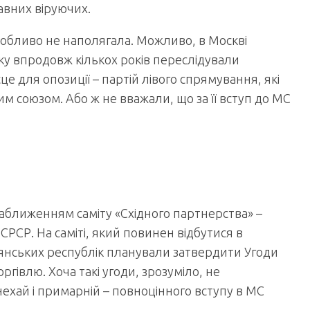
авних віруючих.
особливо не наполягала. Можливо, в Москві
яку впродовж кількох років переслідували
це для опозиції – партій лівого спрямування, які
м союзом. Або ж не вважали, що за її вступ до МС
наближенням саміту «Східного партнерства» –
СРСР. На саміті, який повинен відбутися в
адянських республік планували затвердити Угоди
ргівлю. Хоча такі угоди, зрозуміло, не
нехай і примарній – повноцінного вступу в МС