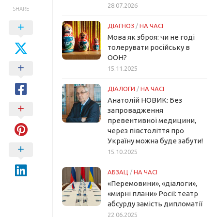
28.07.2026
SHARE
ДІАГНОЗ
/
НА ЧАСІ
Мова як зброя: чи не годі
толерувати російську в
ООН?
15.11.2025
ДІАЛОГИ
/
НА ЧАСІ
Анатолій НОВИК: Без
запровадження
превентивної медицини,
через півстоліття про
Україну можна буде забути!
15.10.2025
АБЗАЦ
/
НА ЧАСІ
«Перемовини», «діалоги»,
«мирні плани» Росії: театр
абсурду замість дипломатії
22.06.2025