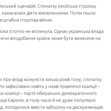
аїнський сценарій. Спочатку російська сторона,
 намагалася діяти вмовляннями. Потім пішли
масштабна «торгова війна».
поки істотно не вплинула. Однак українська влада
ичні вподобання країни може бути винесене на
при владі комуністи кілька років тому, спочатку
 зафіксовано навіть у назві правлячої коаліції –
и коаліції – партії ліберально-демократичного
ії Європи, в тому числі й не дуже популярні
д, погодилися ввести заборону на дискримінацію