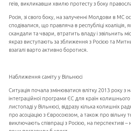
геїв, викликавши хвилю протесту з боку правосл
Росія, зі свого боку, на залученні Молдови в МС 
сподівалися, що правляча в республіці коаліція, 
скандали та чвари, втратить владу і звільнить міс
якраз виступають за зближення з Росією та Митни
взагалі варто активно боротися.
Наближення саміту у Вільнюсі
Ситуація почала змінюватися влітку 2013 року з 
інтеграційної програми ЄС для країн колишнього 
листопаді у Вільнюсі, відразу кілька колишніх р
про асоціацію з Євросоюзом, а також про вільну то
виключають співпраці з Росією, на перспективі – 