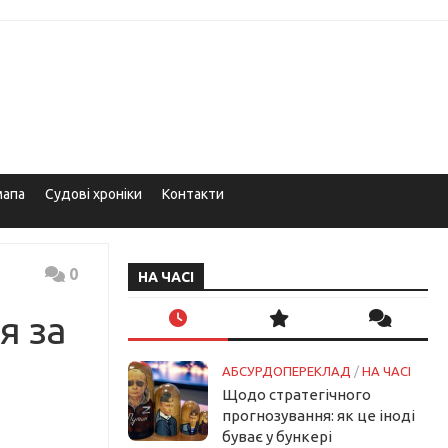
мапа
Судові хроніки
Контакти
0
НА ЧАСІ
я за
АБСУРДОПЕРЕКЛАД
/
НА ЧАСІ
Щодо стратегічного
прогнозування: як це іноді
буває у бункері