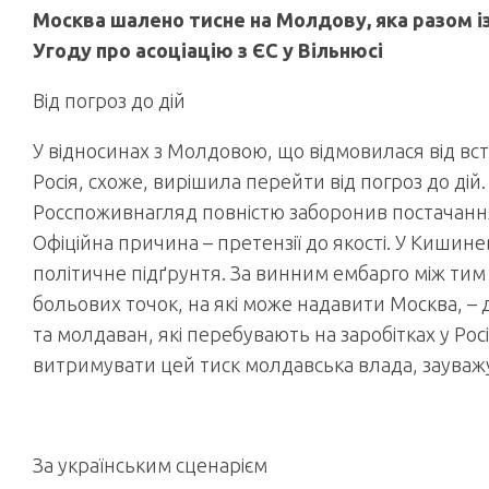
Москва шалено тисне на Молдову, яка разом із
Угоду про асоціацію з ЄС у Вільнюсі
Від погроз до дій
У відносинах з Молдовою, що відмовилася від вст
Росія, схоже, вирішила перейти від погроз до дій
Росспоживнагляд повністю заборонив постачання
Офіційна причина – претензії до якості. У Кишине
політичне підґрунтя. За винним ембарго між тим 
больових точок, на які може надавити Москва, – д
та молдаван, які перебувають на заробітках у Рос
витримувати цей тиск молдавська влада, зауважу
За українським сценарієм