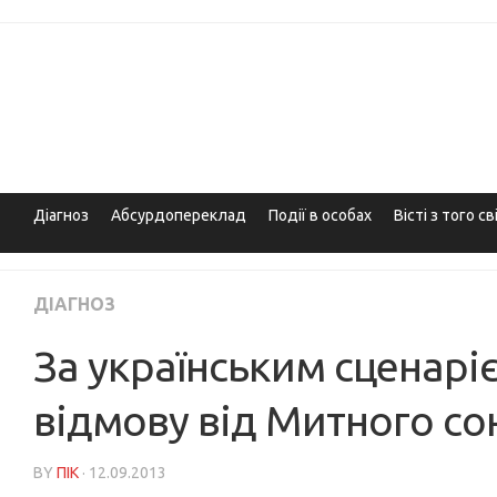
Skip
to
content
Діагноз
Абсурдопереклад
Події в особах
Вісті з того св
ДІАГНОЗ
За українським сценарі
відмову від Митного со
BY
ПІК
· 12.09.2013