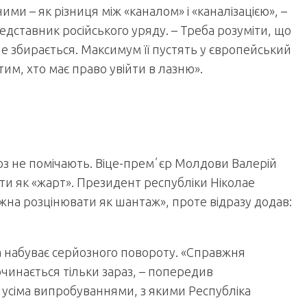
ними – як різниця між «каналом» і «каналізацією», –
ставник російського уряду. – Треба розуміти, що
е збирається. Максимум її пустять у європейський
тим, хто має право увійти в лазню».
оз не помічають. Віце-премʼєр Молдови Валерій
ти як «жарт». Президент республіки Ніколае
ожна розцінювати як шантаж», проте відразу додав:
ва набуває серйозного повороту. «Справжня
чинається тільки зараз, – попередив
 усіма випробуваннями, з якими Республіка