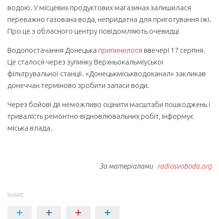
водою. У місцевих продуктових магазинах залишилася
переважно газована вода, непридатна для приготування їжі.
Про це з обласного центру повідомляють очевидці
Водопостачання Донецька
припинилося
ввечері 17 серпня.
Це сталося через зупинку Верхньокальміуської
фільтрувальної станції. «Донецькміськводоканал» закликав
донеччан терміново зробити запаси води.
Через бойові дії неможливо оцінити масштаби пошкоджень і
тривалість ремонтно-відновлювальних робіт, інформує
міська влада.
За матеріалами
radiosvoboda.org
SHARE