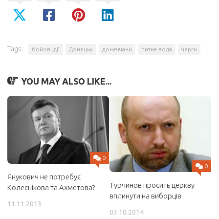
Tags:
бойові дії
Донецьк
донеччани
питна вода
черги
YOU MAY ALSO LIKE...
0
0
Янукович не потребує
Турчинов просить церкву
Колеснікова та Ахметова?
вплинути на виборців
11.11.2013
03.10.2014