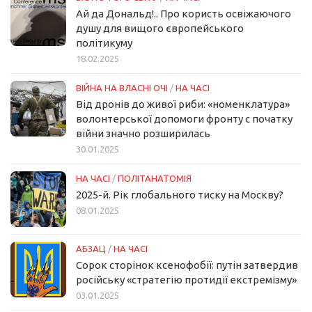
Ай да Дональд!.. Про користь освіжаючого
душу для вищого європейського
політикуму
18.02.2025
ВІЙНА НА ВЛАСНІ ОЧІ
/
НА ЧАСІ
Від дронів до живої риби: «номенклатура»
волонтерської допомоги фронту с початку
війни значно розширилась
30.01.2025
НА ЧАСІ
/
ПОЛІТАНАТОМІЯ
2025-й. Рік глобального тиску на Москву?
08.01.2025
АБЗАЦ
/
НА ЧАСІ
Сорок сторінок ксенофобії: путін затвердив
російську «стратегію протидії екстремізму»
03.01.2025