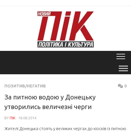
Skip
to
content
ПОЗИТИВ/НЕГАТИВ
0
За питною водою у Донецьку
утворились величезні черги
BY
ПІК
· 18.08.2014
Жителі Донецька стоять у великих чергах до кіосків із питною