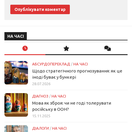
НА ЧАСІ
АБСУРДОПЕРЕКЛАД
/
НА ЧАСІ
Щодо стратегічного прогнозування: як це
іноді буває у бункері
28.07.2026
ДІАГНОЗ
/
НА ЧАСІ
Мова як зброя: чи не годі толерувати
російську в ООН?
15.11.2025
ДІАЛОГИ
/
НА ЧАСІ