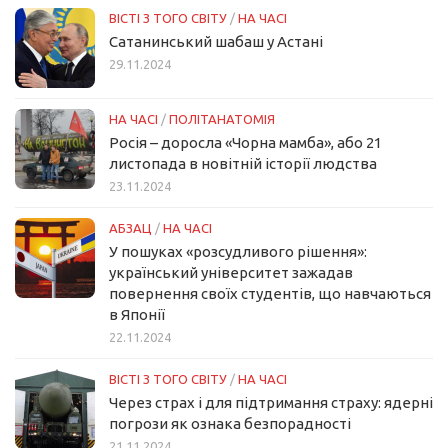
ВІСТІ З ТОГО СВІТУ
/
НА ЧАСІ
Сатанинський шабаш у Астані
29.11.2024
НА ЧАСІ
/
ПОЛІТАНАТОМІЯ
Росія – доросла «Чорна мамба», або 21
листопада в новітній історії людства
23.11.2024
АБЗАЦ
/
НА ЧАСІ
У пошуках «розсудливого рішення»:
український університет зажадав
повернення своїх студентів, що навчаються
в Японії
22.11.2024
ВІСТІ З ТОГО СВІТУ
/
НА ЧАСІ
Через страх і для підтримання страху: ядерні
погрози як ознака безпорадності
21.11.2024