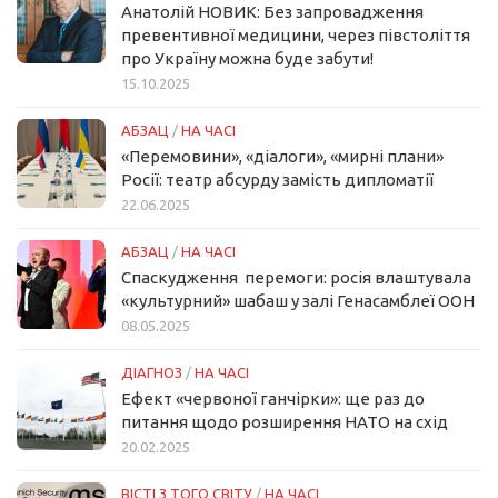
Анатолій НОВИК: Без запровадження
превентивної медицини, через півстоліття
про Україну можна буде забути!
15.10.2025
АБЗАЦ
/
НА ЧАСІ
«Перемовини», «діалоги», «мирні плани»
Росії: театр абсурду замість дипломатії
22.06.2025
АБЗАЦ
/
НА ЧАСІ
Спаскудження перемоги: росія влаштувала
«культурний» шабаш у залі Генасамблеї ООН
08.05.2025
ДІАГНОЗ
/
НА ЧАСІ
Ефект «червоної ганчірки»: ще раз до
питання щодо розширення НАТО на схід
20.02.2025
ВІСТІ З ТОГО СВІТУ
/
НА ЧАСІ