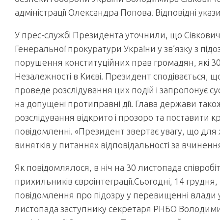
адміністрації Олександра Попова. Відповідні указ
У прес-службі Президента уточнили, що Сівкович
Генеральної прокуратури України у зв’язку з під
порушення конституційних прав громадян, які 3
Незалежності в Києві. Президент сподівається, щ
проведе розслідування цих подій і запропонує с
на допущені протиправні дії. Глава держави та
розслідування відкрито і прозоро та поставити кр
повідомленні. «Президент звертає увагу, що для
винятків у питаннях відповідальності за вчинення
Як повідомлялося, в ніч на 30 листопада співробі
прихильників євроінтеграції.Сьогодні, 14 грудн
повідомлення про підозру у перевищенні влади у 
листопада заступнику секретаря РНБО Володимиру