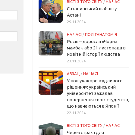
ВІСТІ З ТОГО СВІТУ
/
НА ЧАСІ
Сатанинський шабаш у
Астані
29.11.2024
НА ЧАСІ
/
ПОЛІТАНАТОМІЯ
Росія – доросла «Чорна
мамба», або 21 листопада в
новітній історії людства
23.11.2024
АБЗАЦ
/
НА ЧАСІ
У пошуках «розсудливого
рішення»: український
університет зажадав
повернення своїх студентів,
що навчаються в Японії
22.11.2024
ВІСТІ З ТОГО СВІТУ
/
НА ЧАСІ
Через страх і для