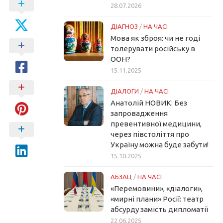
28.07.2026
ДІАГНОЗ
/
НА ЧАСІ
Мова як зброя: чи не годі
толерувати російську в
ООН?
15.11.2025
ДІАЛОГИ
/
НА ЧАСІ
Анатолій НОВИК: Без
запровадження
превентивної медицини,
через півстоліття про
Україну можна буде забути!
15.10.2025
АБЗАЦ
/
НА ЧАСІ
«Перемовини», «діалоги»,
«мирні плани» Росії: театр
абсурду замість дипломатії
22.06.2025