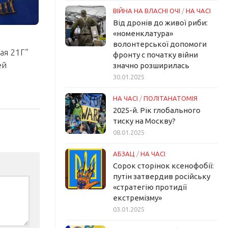
ВІЙНА НА ВЛАСНІ ОЧІ
/
НА ЧАСІ
Від дронів до живої риби:
«номенклатура»
волонтерської допомоги
ая 21Г”
фронту с початку війни
ей
значно розширилась
30.01.2025
НА ЧАСІ
/
ПОЛІТАНАТОМІЯ
2025-й. Рік глобального
тиску на Москву?
08.01.2025
АБЗАЦ
/
НА ЧАСІ
Сорок сторінок ксенофобії:
путін затвердив російську
«стратегію протидії
екстремізму»
03.01.2025