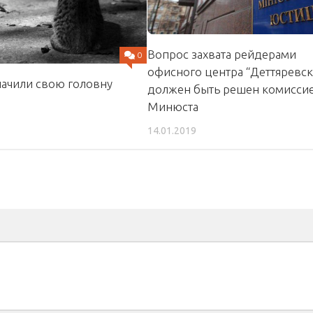
Вопрос захвата рейдерами
0
офисного центра “Деттяревск
начили свою головну
должен быть решен комисси
Минюста
14.01.2019