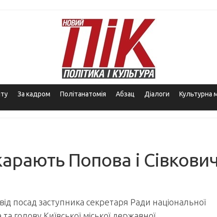
іту
За кадром
Політанатомія
Абзац
Діалоги
Культурна 
карають Попова і Сівкови
від посад заступника секретаря Ради національної
та голову Київської міської державної