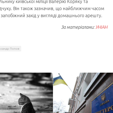
ьнику київської міліції Валерію Коряку та
едчуку. Він також зазначив, що найближчим часом
запобіжний захід у вигляді домашнього арешту.
За матеріалами:
УНІАН
ксандр Попов