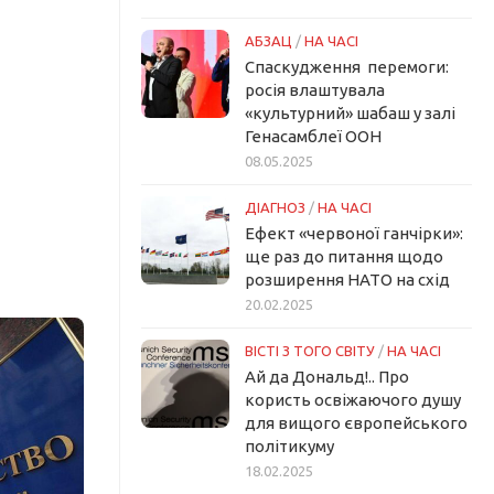
АБЗАЦ
/
НА ЧАСІ
Спаскудження перемоги:
росія влаштувала
«культурний» шабаш у залі
Генасамблеї ООН
08.05.2025
ДІАГНОЗ
/
НА ЧАСІ
Ефект «червоної ганчірки»:
ще раз до питання щодо
розширення НАТО на схід
20.02.2025
ВІСТІ З ТОГО СВІТУ
/
НА ЧАСІ
Ай да Дональд!.. Про
користь освіжаючого душу
для вищого європейського
політикуму
18.02.2025