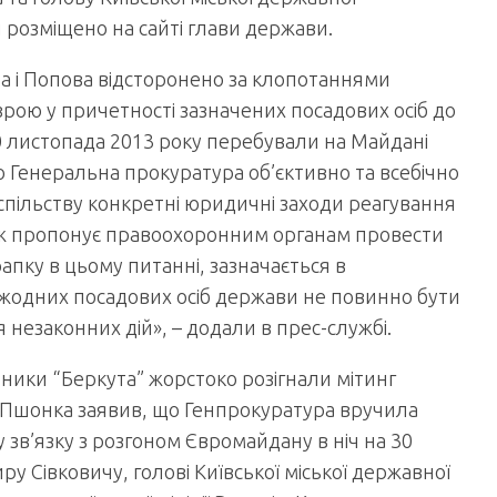
и розміщено на сайті глави держави.
а і Попова відсторонено за клопотаннями
озрою у причетності зазначених посадових осіб до
0 листопада 2013 року перебували на Майдані
о Генеральна прокуратура об’єктивно та всебічно
успільству конкретні юридичні заходи реагування
кож пропонує правоохоронним органам провести
апку в цьому питанні, зазначається в
 жодних посадових осіб держави не повинно бути
 незаконних дій», – додали в прес-службі.
тники “Беркута” жорстоко розігнали мітинг
я, Пшонка заявив, що Генпрокуратура вручила
зв’язку з розгоном Євромайдану в ніч на 30
 Сівковичу, голові Київської міської державної