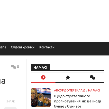
мапа
Судові хроніки
Контакти
0
НА ЧАСІ
ча
АБСУРДОПЕРЕКЛАД
/
НА ЧАСІ
Щодо стратегічного
прогнозування: як це іноді
SHARE
буває у бункері