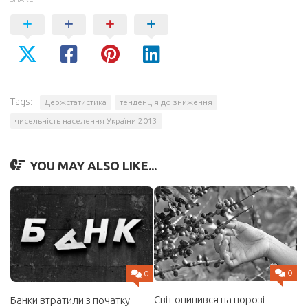
Tags:
Держстатистика
тенденція до зниження
чисельність населення України 2013
YOU MAY ALSO LIKE...
0
0
Світ опинився на порозі
Банки втратили з початку