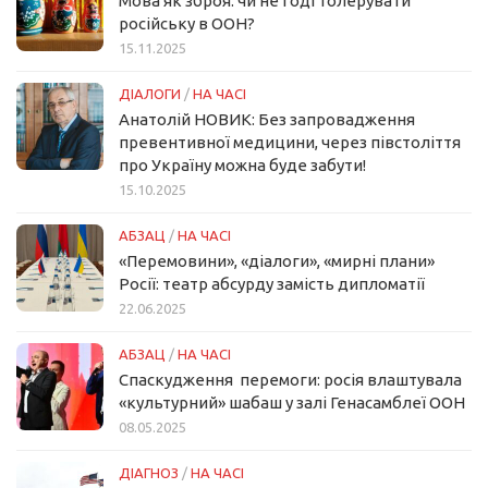
Мова як зброя: чи не годі толерувати
російську в ООН?
15.11.2025
ДІАЛОГИ
/
НА ЧАСІ
Анатолій НОВИК: Без запровадження
превентивної медицини, через півстоліття
про Україну можна буде забути!
15.10.2025
АБЗАЦ
/
НА ЧАСІ
«Перемовини», «діалоги», «мирні плани»
Росії: театр абсурду замість дипломатії
22.06.2025
АБЗАЦ
/
НА ЧАСІ
Спаскудження перемоги: росія влаштувала
«культурний» шабаш у залі Генасамблеї ООН
08.05.2025
ДІАГНОЗ
/
НА ЧАСІ