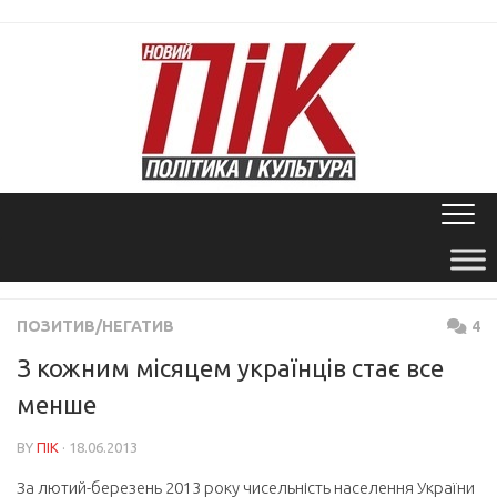
Skip
to
content
ПОЗИТИВ/НЕГАТИВ
4
З кожним місяцем українців стає все
менше
BY
ПІК
· 18.06.2013
За лютий-березень 2013 року чисельність населення України