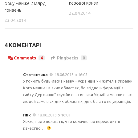
кавової кризи
року майже 2 млрд
гривень
22.04.2014
23.04.2014
4 КОМЕНТАРІ
Comments
4
Pingbacks
0
Статистика
18.06.2013 о 16:05
Уточніть будь-ласка назву – українців чи жителів України.
Кого менше і в яких областях, бо згідно інформації з
сайту Державної служби статистики України менше стає
людей саме в східних областях, де є багато не українців.
Ник
18.06.2013 о 16:01
Хе-хе, надо полагать, что количество переходит в
качество….