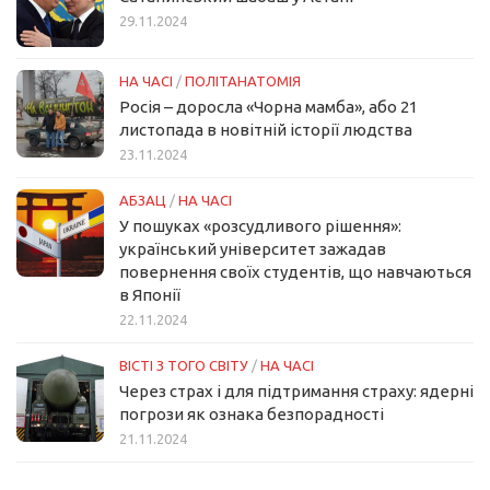
29.11.2024
НА ЧАСІ
/
ПОЛІТАНАТОМІЯ
Росія – доросла «Чорна мамба», або 21
листопада в новітній історії людства
23.11.2024
АБЗАЦ
/
НА ЧАСІ
У пошуках «розсудливого рішення»:
український університет зажадав
повернення своїх студентів, що навчаються
в Японії
22.11.2024
ВІСТІ З ТОГО СВІТУ
/
НА ЧАСІ
Через страх і для підтримання страху: ядерні
погрози як ознака безпорадності
21.11.2024