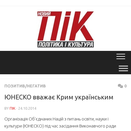
Skip
to
content
ПОЗИТИВ/НЕГАТИВ
0
ЮНЕСКО вважає Крим українським
BY
ПІК
· 24.10.2014
Організація Об’єднаних Націй з питань освіти, науки і
культури (ЮНЕСКО) під час засідання Виконавчого ради