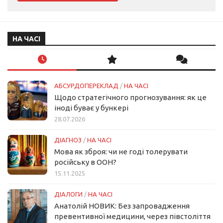
НА ЧАСІ
АБСУРДОПЕРЕКЛАД
/
НА ЧАСІ
Щодо стратегічного прогнозування: як це
іноді буває у бункері
28.07.2026
ДІАГНОЗ
/
НА ЧАСІ
Мова як зброя: чи не годі толерувати
російську в ООН?
15.11.2025
ДІАЛОГИ
/
НА ЧАСІ
Анатолій НОВИК: Без запровадження
превентивної медицини, через півстоліття