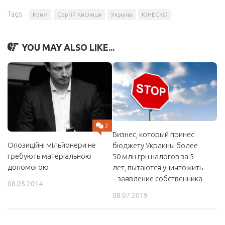
Tags:
Крим
Сергій Кислиця
Україна
ЮНЕСКО
YOU MAY ALSO LIKE...
3
Бизнес, который принес
Опозиційні мільйонери не
бюджету Украины более
гребують матеріальною
50 млн грн налогов за 5
допомогою
лет, пытаются уничтожить
– заявление собственника
08.05.2014
08.07.2019