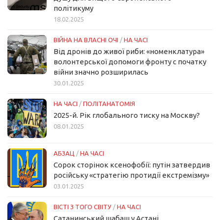
політикуму
18.02.2025
ВІЙНА НА ВЛАСНІ ОЧІ
/
НА ЧАСІ
Від дронів до живої риби: «номенклатура»
волонтерської допомоги фронту с початку
війни значно розширилась
30.01.2025
НА ЧАСІ
/
ПОЛІТАНАТОМІЯ
2025-й. Рік глобального тиску на Москву?
08.01.2025
АБЗАЦ
/
НА ЧАСІ
Сорок сторінок ксенофобії: путін затвердив
російську «стратегію протидії екстремізму»
03.01.2025
ВІСТІ З ТОГО СВІТУ
/
НА ЧАСІ
Сатанинський шабаш у Астані