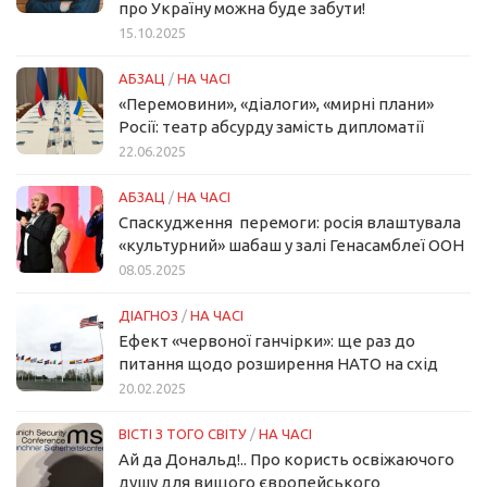
про Україну можна буде забути!
15.10.2025
АБЗАЦ
/
НА ЧАСІ
«Перемовини», «діалоги», «мирні плани»
Росії: театр абсурду замість дипломатії
22.06.2025
АБЗАЦ
/
НА ЧАСІ
Спаскудження перемоги: росія влаштувала
«культурний» шабаш у залі Генасамблеї ООН
08.05.2025
ДІАГНОЗ
/
НА ЧАСІ
Ефект «червоної ганчірки»: ще раз до
питання щодо розширення НАТО на схід
20.02.2025
ВІСТІ З ТОГО СВІТУ
/
НА ЧАСІ
Ай да Дональд!.. Про користь освіжаючого
душу для вищого європейського