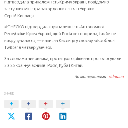
підтвердила приналежність Криму Україні, повідомив
заступник міністра закордонних справ України
Сергій Кислиця
«ЮНЕСКО підтвердила приналежність Автономної
Республіки Крим Україні, щоб Росія не говорила, і як би не
викручувалася», — написав Кислиця у своєму мікроблозі
Twitter в четвер увечері.
За словами чиновника, проти цього рішення проголосували
3 з 25 країн-учасників: Росія, Куба і Китай.
За матеріалами
ridna.ua
SHARE