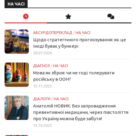
НА ЧАСІ
АБСУРДОПЕРЕКЛАД
/
НА ЧАСІ
Щодо стратегічного прогнозування: як це
іноді буває у бункері
28.07.2026
ДІАГНОЗ
/
НА ЧАСІ
Мова як зброя: чи не годі толерувати
російську в ООН?
15.11.2025
ДІАЛОГИ
/
НА ЧАСІ
Анатолій НОВИК: Без запровадження
превентивної медицини, через півстоліття
про Україну можна буде забути!
15.10.2025