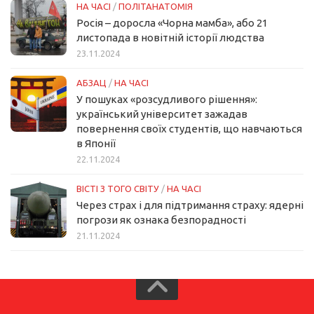
НА ЧАСІ
/
ПОЛІТАНАТОМІЯ
Росія – доросла «Чорна мамба», або 21
листопада в новітній історії людства
23.11.2024
АБЗАЦ
/
НА ЧАСІ
У пошуках «розсудливого рішення»:
український університет зажадав
повернення своїх студентів, що навчаються
в Японії
22.11.2024
ВІСТІ З ТОГО СВІТУ
/
НА ЧАСІ
Через страх і для підтримання страху: ядерні
погрози як ознака безпорадності
21.11.2024