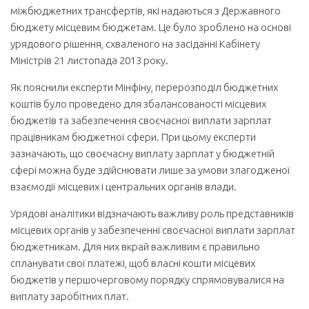
міжбюджетних трансфертів, які надаються з Державного
бюджету місцевим бюджетам. Це було зроблено на основі
урядового рішення, схваленого на засіданні Кабінету
Міністрів 21 листопада 2013 року.
Як пояснили експерти Мінфіну, перерозподіл бюджетних
коштів було проведено для збалансованості місцевих
бюджетів та забезпечення своєчасної виплати зарплат
працівникам бюджетної сфери. При цьому експерти
зазначають, що своєчасну ви­плату зарплат у бюджетній
сфері можна буде здійснювати лише за умови злагодженої
взаємодії місцевих і центральних органів влади.
Урядові аналітики відзначають важливу роль представників
місцевих органів у забезпеченні своєчасної виплати зарплат
бюджетникам. Для них вкрай важливим є правильно
спланувати свої платежі, щоб власні кошти місцевих
бюджетів у першо­черговому порядку спрямовувалися на
виплату заробітних плат.