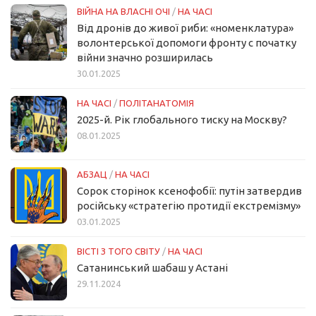
ВІЙНА НА ВЛАСНІ ОЧІ
/
НА ЧАСІ
Від дронів до живої риби: «номенклатура»
волонтерської допомоги фронту с початку
війни значно розширилась
30.01.2025
НА ЧАСІ
/
ПОЛІТАНАТОМІЯ
2025-й. Рік глобального тиску на Москву?
08.01.2025
АБЗАЦ
/
НА ЧАСІ
Сорок сторінок ксенофобії: путін затвердив
російську «стратегію протидії екстремізму»
03.01.2025
ВІСТІ З ТОГО СВІТУ
/
НА ЧАСІ
Сатанинський шабаш у Астані
29.11.2024