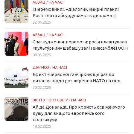
АБЗАЦ
/
НА ЧАСІ
«Перемовини», «діалоги», «мирні плани»
Росії: театр абсурду замість дипломатії
22.06.2025
АБЗАЦ
/
НА ЧАСІ
Спаскудження перемоги: росія влаштувала
«культурний» шабаш у залі Генасамблеї ООН
08.05.2025
ДІАГНОЗ
/
НА ЧАСІ
Ефект «червоної ганчірки»: ще раз до
питання щодо розширення НАТО на схід
20.02.2025
ВІСТІ З ТОГО СВІТУ
/
НА ЧАСІ
Ай да Дональд!.. Про користь освіжаючого
душу для вищого європейського
політикуму
18.02.2025