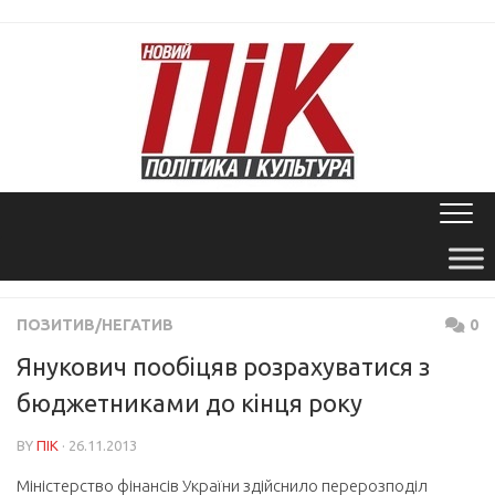
Skip
to
content
ПОЗИТИВ/НЕГАТИВ
0
Янукович пообіцяв розрахуватися з
бюджетниками до кінця року
BY
ПІК
· 26.11.2013
Міністерство фінансів України здійснило перерозподіл