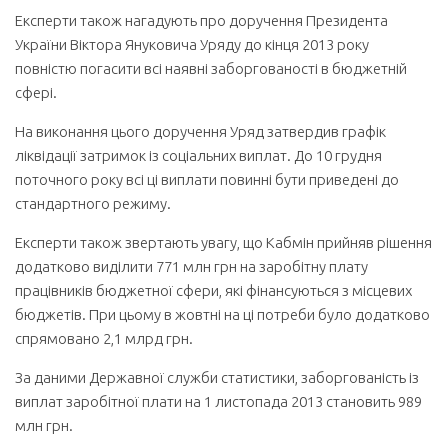
Експерти також нагадують про доручення Президента
України Віктора Януковича Уряду до кінця 2013 року
повністю погасити всі наявні заборгованості в бюджетній
сфері.
На виконання цього доручення Уряд затвердив графік
ліквідації затримок із со­ціальних виплат. До 10 грудня
поточного року всі ці виплати повинні бути приведені до
стандартного режиму.
Експерти також звертають увагу, що Кабмін прийняв рішення
додатково виділити 771 млн грн на заробітну плату
працівників бюджетної сфери, які фінансуються з місцевих
бюджетів. При цьому в жовтні на ці потреби було додатково
спрямовано 2,1 млрд грн.
За даними Державної служби статистики, заборгованість із
виплат заробітної плати на 1 листопада 2013 становить 989
млн грн.