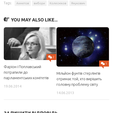
Tags:
Ахметов
вибори
Колесніков
Янукович
YOU MAY ALSO LIKE...
2
1
Фаріон і Поплавський
потрапили до
Мільйон фунтів стерлінгів
парламентських комітетів
отримає той, хто вирішить
головну проблему світу
19.06.2014
14.06.2013