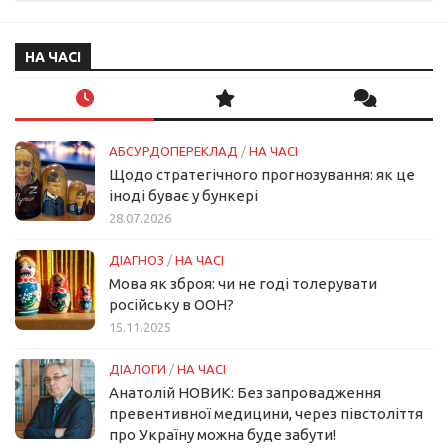
НА ЧАСІ
АБСУРДОПЕРЕКЛАД
/
НА ЧАСІ
Щодо стратегічного прогнозування: як це
іноді буває у бункері
28.07.2026
ДІАГНОЗ
/
НА ЧАСІ
Мова як зброя: чи не годі толерувати
російську в ООН?
15.11.2025
ДІАЛОГИ
/
НА ЧАСІ
Анатолій НОВИК: Без запровадження
превентивної медицини, через півстоліття
про Україну можна буде забути!