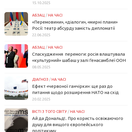
15.10.2025
АБЗАЦ
/
НА ЧАСІ
«Перемовини», «діалоги», «мирні плани»
Росії: театр абсурду замість дипломатії
22.06.2025
АБЗАЦ
/
НА ЧАСІ
Спаскудження перемоги: росія влаштувала
«культурний» шабаш у залі Генасамблеї ООН
08.05.2025
ДІАГНОЗ
/
НА ЧАСІ
Ефект «червоної ганчірки»: ще раз до
питання щодо розширення НАТО на схід
20.02.2025
ВІСТІ З ТОГО СВІТУ
/
НА ЧАСІ
Ай да Дональд!.. Про користь освіжаючого
душу для вищого європейського
політикуму