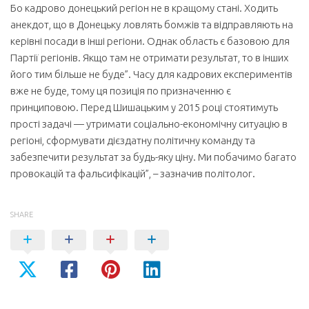
Бо кадрово донецький регіон не в кращому стані. Ходить
анекдот, що в Донецьку ловлять бомжів та відправляють на
керівні посади в інші регіони. Однак область є базовою для
Партії регіонів. Якщо там не отримати результат, то в інших
його тим більше не буде”. Часу для кадрових експериментів
вже не буде, тому ця позиція по призначенню є
принциповою. Перед Шишацьким у 2015 році стоятимуть
прості задачі — утримати соціально-економічну ситуацію в
регіоні, сформувати дієздатну політичну команду та
забезпечити результат за будь-яку ціну. Ми побачимо багато
провокацій та фальсифікацій”, – зазначив політолог.
SHARE