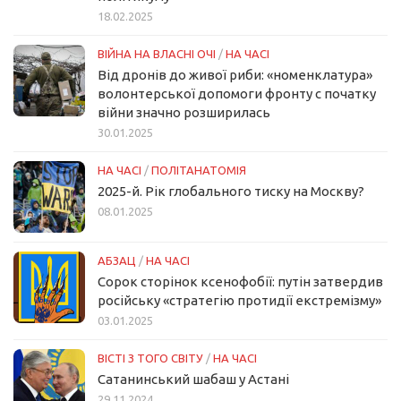
18.02.2025
ВІЙНА НА ВЛАСНІ ОЧІ
/
НА ЧАСІ
Від дронів до живої риби: «номенклатура»
волонтерської допомоги фронту с початку
війни значно розширилась
30.01.2025
НА ЧАСІ
/
ПОЛІТАНАТОМІЯ
2025-й. Рік глобального тиску на Москву?
08.01.2025
АБЗАЦ
/
НА ЧАСІ
Сорок сторінок ксенофобії: путін затвердив
російську «стратегію протидії екстремізму»
03.01.2025
ВІСТІ З ТОГО СВІТУ
/
НА ЧАСІ
Сатанинський шабаш у Астані
29.11.2024