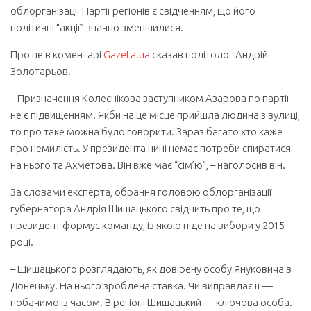
облорганізації Партії регіонів є свідченням, що його
політичні “акції” значно зменшилися.
Про це в коментарі
Gazeta.ua
сказав політолог Андрій
Золотарьов.
– Призначення Колеснікова заступником Азарова по партії
не є підвищенням. Якби на це місце прийшла людина з вулиці,
то про таке можна було говорити. Зараз багато хто каже
про немилість. У президента нині немає потреби спиратися
на нього та Ахметова. Він вже має “сім’ю”, – наголосив він.
За словами експерта, обрання головою облорганізації
губернатора Андрія Шишацького свідчить про те, що
президент формує команду, із якою піде на вибори у 2015
році.
– Шишацького розглядають, як довірену особу Януковича в
Донецьку. На нього зроблена ставка. Чи виправдає її —
побачимо із часом. В регіоні Шишацький — ключова особа.