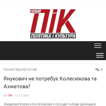
Skip
to
content
ПОЗИТИВ/НЕГАТИВ
0
Янукович не потребує Колеснікова та
Ахметова?
BY
ПІК
· 11.11.2013
Зміщення Бориса Колеснікова з посади голови донецької