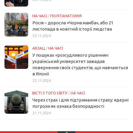
НА ЧАСІ
/
ПОЛІТАНАТОМІЯ
Росія – доросла «Чорна мамба», або 21
листопада в новітній історії людства
23.11.2024
АБЗАЦ
/
НА ЧАСІ
У пошуках «розсудливого рішення»:
український університет зажадав
повернення своїх студентів, що навчаються
в Японії
22.11.2024
ВІСТІ З ТОГО СВІТУ
/
НА ЧАСІ
Через страх і для підтримання страху: ядерні
погрози як ознака безпорадності
21.11.2024