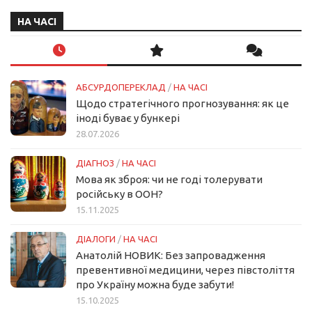
НА ЧАСІ
АБСУРДОПЕРЕКЛАД
/
НА ЧАСІ
Щодо стратегічного прогнозування: як це
іноді буває у бункері
28.07.2026
ДІАГНОЗ
/
НА ЧАСІ
Мова як зброя: чи не годі толерувати
російську в ООН?
15.11.2025
ДІАЛОГИ
/
НА ЧАСІ
Анатолій НОВИК: Без запровадження
превентивної медицини, через півстоліття
про Україну можна буде забути!
15.10.2025