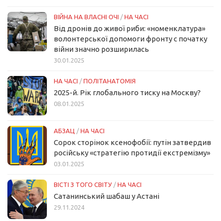
ВІЙНА НА ВЛАСНІ ОЧІ
/
НА ЧАСІ
Від дронів до живої риби: «номенклатура»
волонтерської допомоги фронту с початку
війни значно розширилась
30.01.2025
НА ЧАСІ
/
ПОЛІТАНАТОМІЯ
2025-й. Рік глобального тиску на Москву?
08.01.2025
АБЗАЦ
/
НА ЧАСІ
Сорок сторінок ксенофобії: путін затвердив
російську «стратегію протидії екстремізму»
03.01.2025
ВІСТІ З ТОГО СВІТУ
/
НА ЧАСІ
Сатанинський шабаш у Астані
29.11.2024