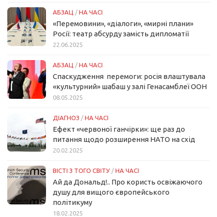
АБЗАЦ
/
НА ЧАСІ
«Перемовини», «діалоги», «мирні плани»
Росії: театр абсурду замість дипломатії
22.06.2025
АБЗАЦ
/
НА ЧАСІ
Спаскудження перемоги: росія влаштувала
«культурний» шабаш у залі Генасамблеї ООН
08.05.2025
ДІАГНОЗ
/
НА ЧАСІ
Ефект «червоної ганчірки»: ще раз до
питання щодо розширення НАТО на схід
20.02.2025
ВІСТІ З ТОГО СВІТУ
/
НА ЧАСІ
Ай да Дональд!.. Про користь освіжаючого
душу для вищого європейського
політикуму
18.02.2025