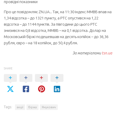
провідні показники
Про це повідомляє ZN.UA.. Так, на 11:30 індекс ММВБ впав на
1,34 відсотка – до 1321 пункту, а РТС опустився на 1,22
відсотка – до 1144 пунктів. За півгодини до цього РТС
знизився на 0,8 відсотка, ММВБ – на 0,1 відсотка. Долар на
Московській біржі подешевшав на десять копійок – до 36,36
рубля, євро – на 18 копійок, до 50,4 рубля.
За матеріалами
tsn.ua
SHARE
Tags:
акції
біржа
Янукович