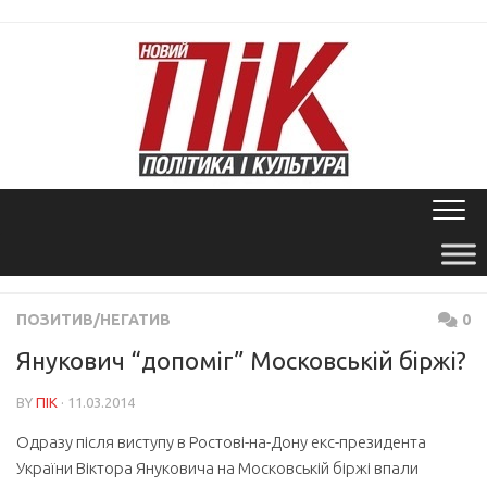
Skip
to
content
ПОЗИТИВ/НЕГАТИВ
0
Янукович “допоміг” Московській біржі?
BY
ПІК
· 11.03.2014
Одразу після виступу в Ростові-на-Дону екс-президента
України Віктора Януковича на Московській біржі впали