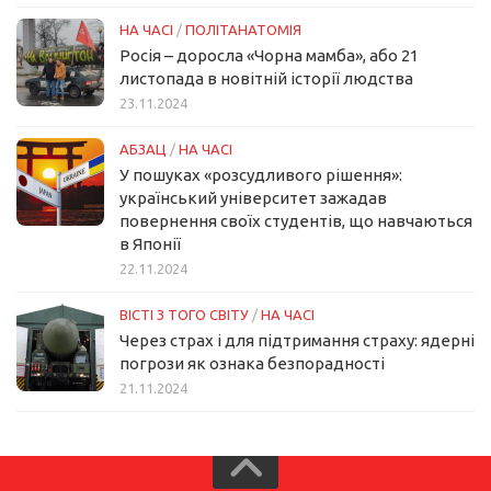
НА ЧАСІ
/
ПОЛІТАНАТОМІЯ
Росія – доросла «Чорна мамба», або 21
листопада в новітній історії людства
23.11.2024
АБЗАЦ
/
НА ЧАСІ
У пошуках «розсудливого рішення»:
український університет зажадав
повернення своїх студентів, що навчаються
в Японії
22.11.2024
ВІСТІ З ТОГО СВІТУ
/
НА ЧАСІ
Через страх і для підтримання страху: ядерні
погрози як ознака безпорадності
21.11.2024