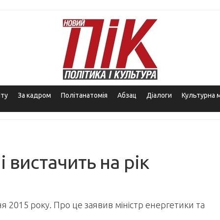
іту
За кадром
Політанатомія
Абзац
Діалоги
Культурна 
 вистачить на рік
 2015 року. Про це заявив міністр енергетики та