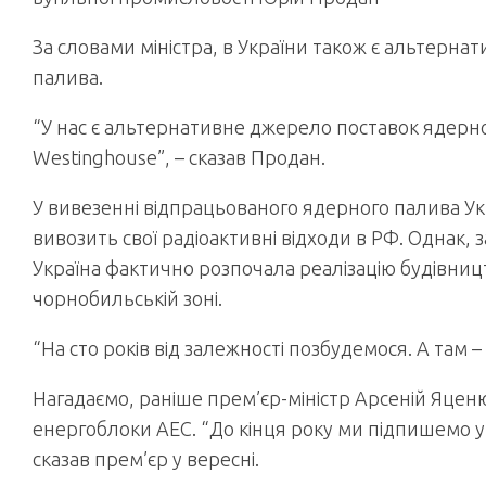
За словами міністра, в України також є альтерна
палива.
“У нас є альтернативне джерело поставок ядерн
Westinghouse”, – сказав Продан.
У вивезенні відпрацьованого ядерного палива Укр
вивозить свої радіоактивні відходи в РФ. Однак, з
Україна фактично розпочала реалізацію будівниц
чорнобильській зоні.
“На сто років від залежності позбудемося. А там 
Нагадаємо, раніше прем’єр-міністр Арсеній Яценю
енергоблоки АЕС. “До кінця року ми підпишемо у
сказав прем’єр у вересні.