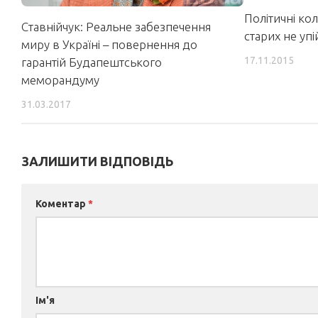
Політичні ко
Ставнійчук: Реальне забезпечення
старих не уп
миру в Україні – повернення до
17.11.2015
гарантій Будапештського
меморандуму
31.03.2017
ЗАЛИШИТИ ВІДПОВІДЬ
Коментар
*
Ім'я