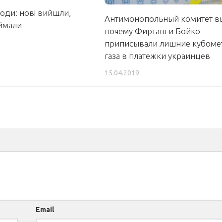
лоди: нові вийшли,
Антимонопольный комитет в
іймали
почему Фирташ и Бойко
приписывали лишние кубоме
газа в платежки украинцев
15.04.2019
Email