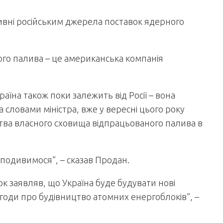
тивні російським джерела поставок ядерного
ого палива – це американська компанія
аїна також поки залежить від Росії – вона
а словами міністра, вже у вересні цього року
тва власного сховища відпрацьованого палива в
– подивимося”, – сказав Продан.
к заявляв, що Україна буде будувати нові
годи про будівництво атомних енергоблоків”, –