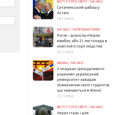
ВІСТІ З ТОГО СВІТУ
/
НА ЧАСІ
Сатанинський шабаш у
Астані
29.11.2024
НА ЧАСІ
/
ПОЛІТАНАТОМІЯ
Росія – доросла «Чорна
мамба», або 21 листопада в
новітній історії людства
23.11.2024
АБЗАЦ
/
НА ЧАСІ
У пошуках «розсудливого
рішення»: український
університет зажадав
повернення своїх студентів,
що навчаються в Японії
22.11.2024
ВІСТІ З ТОГО СВІТУ
/
НА ЧАСІ
Через страх і для