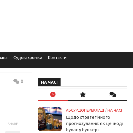
мапа
Судові хроніки
Контакти
0
НА ЧАСІ
АБСУРДОПЕРЕКЛАД
/
НА ЧАСІ
Щодо стратегічного
прогнозування: як це іноді
SHARE
буває у бункері