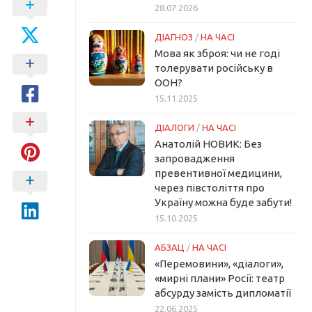
28.07.2026
ДІАГНОЗ
/
НА ЧАСІ
Мова як зброя: чи не годі
толерувати російську в
ООН?
15.11.2025
ДІАЛОГИ
/
НА ЧАСІ
Анатолій НОВИК: Без
запровадження
превентивної медицини,
через півстоліття про
Україну можна буде забути!
15.10.2025
АБЗАЦ
/
НА ЧАСІ
«Перемовини», «діалоги»,
«мирні плани» Росії: театр
абсурду замість дипломатії
22.06.2025