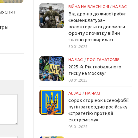
ВІЙНА НА ВЛАСНІ ОЧІ
/
НА ЧАСІ
ыяснит
Від дронів до живої риби:
«номенклатура»
тры
волонтерської допомоги
фронту с початку війни
значно розширилась
30.01.2025
НА ЧАСІ
/
ПОЛІТАНАТОМІЯ
2025-й. Рік глобального
тиску на Москву?
08.01.2025
АБЗАЦ
/
НА ЧАСІ
Сорок сторінок ксенофобії:
путін затвердив російську
«стратегію протидії
екстремізму»
03.01.2025