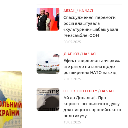
АБЗАЦ
/
НА ЧАСІ
Спаскудження перемоги:
росія влаштувала
«культурний» шабаш у залі
Генасамблеї ООН
08.05.2025
ДІАГНОЗ
/
НА ЧАСІ
Ефект «червоної ганчірки»:
ще раз до питання щодо
розширення НАТО на схід
20.02.2025
ВІСТІ З ТОГО СВІТУ
/
НА ЧАСІ
Ай да Дональд!.. Про
користь освіжаючого душу
для вищого європейського
політикуму
18.02.2025