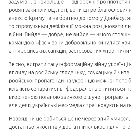
задумів… а найбільше — від брехні про гіпотетич
росіян закипіли від люті, вони щтро благословили
анексію Криму та на братню допомогу Донбасу, яки
то спробу їхньої дебілізації можна розцінювати 
війни. Вийде — добре, не вийде — нічого страшн
командою «фас!» вони добровільно кинулися «виз
антиросійських санкцій, застосованих «прогнили
Звісно, виграти таку інформаційну війну українці
впливу на російську глядацьку, слухацьку й чита
російської пропаганди на українців можна і пот
кількість сепаратистів і федералістів опиниться по
вкоріненою поганою звичкою рішучо програють. В
але деякі українські мас-медіа спрацьовують на 
Навряд чи це робиться це не через злий умисел, 
достатньої якості та у достатній кількості для то