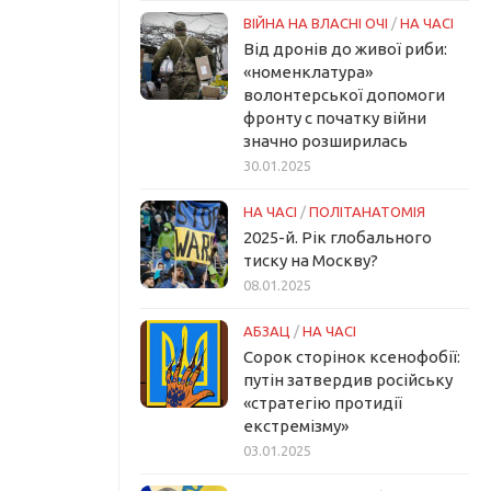
ВІЙНА НА ВЛАСНІ ОЧІ
/
НА ЧАСІ
Від дронів до живої риби:
«номенклатура»
волонтерської допомоги
фронту с початку війни
значно розширилась
30.01.2025
НА ЧАСІ
/
ПОЛІТАНАТОМІЯ
2025-й. Рік глобального
тиску на Москву?
08.01.2025
АБЗАЦ
/
НА ЧАСІ
Сорок сторінок ксенофобії:
путін затвердив російську
«стратегію протидії
екстремізму»
03.01.2025