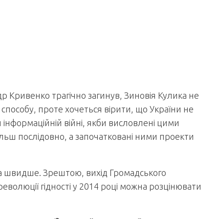
р Кривенко трагічно загинув, Зиновія Кулика не
о способу, проте хочеться вірити, що України не
й інформаційній війні, якби висловлені цими
льш послідовно, а започатковані ними проекти
а швидше. Зрештою, вихід Громадського
еволюції гідності у 2014 році можна розцінювати