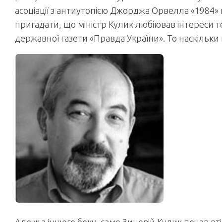
асоціації з антиутопією Джорджа Орвелла «1984»
пригадати, що міністр Кулик любіював інтереси т
державної газети «Правда України». То наскільки 