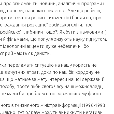
и про різноманітні новини, аналітичні програми і
 від полови, навпаки найлегше. Але що робити,
ротистояння російських ментів і бандитів, про
траждання розкішної російської еліти, про
російської глибинки тощо?! Як бути з науковими (і
и й фільмами, що популяризують науку під кутом,
т ідеологічні акценти дуже небезпечні, бо
 сприймають як даність.
мки переламати ситуацію на нашу користь не
ш відчутних втрат, доки по наш бік кордону не
ка, що матиме за мету інтереси нашої держави й
о способу, проте якби свого часу наші можновладці
 не мали би проблем на інформаційному фронті.
ного вітчизняного міністра інформації (1996-1998
 Звісно, тут одразу можуть виникнути негативні