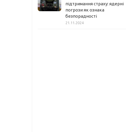
підтримання страху: ядерні
погрози як ознака
безпорадності
21.11.2024