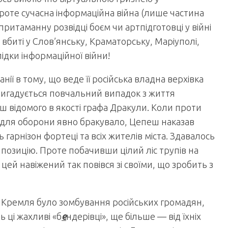
Проте сучасна інформаційна війна (лише частина
притаманну розвідці боєм чи артпідготовці у війні
 вбиті у Слов’янську, Краматорську, Маріуполі,
ідки інформаційної війни!
ії в тому, що веде її російська владна верхівка
ригадується повчальний випадок з життя
ш відомого в якості графа Дракули. Коли проти
л для оборони явно бракувало, Цепеш наказав
гарнізон фортеці та всіх жителів міста. Здавалось
позицію. Проте побачивши цілий ліс трупів на
цей навіжений так повівся зі своїми, що зробить з
ї Кремля було зомбування російських громадян,
ь ці жахливі «б
е
ндерівці», ще більше — від їхніх