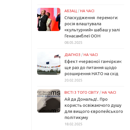
АБЗАЦ
/
НА ЧАСІ
Спаскудження перемоги:
росія влаштувала
«культурний» шабаш у залі
Генасамблеї ООН
08.05.2025
ДІАГНОЗ
/
НА ЧАСІ
Ефект «червоної ганчірки»:
ще раз до питання щодо
розширення НАТО на схід
20.02.2025
ВІСТІ З ТОГО СВІТУ
/
НА ЧАСІ
Ай да Дональд!.. Про
користь освіжаючого душу
для вищого європейського
політикуму
18.02.2025