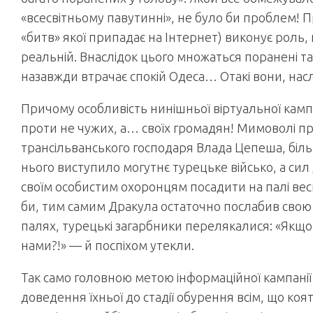
«всесвітньому павутинні», не було би проблем! 
«битв» якої припадає на Інтернет) виконує роль, 
реальній. Внаслідок цього множаться поранені та
назавжди втрачає спокій Одеса… Отакі вони, насл
Причому особливість нинішньої віртуальної кампан
проти не чужих, а… своїх громадян! Мимоволі п
трансільванського господаря Влада Цепеша, біль
нього виступило могутнє турецьке військо, а си
своїм особистим охоронцям посадити на палі весь 
би, тим самим Дракула остаточно послабив свою 
палях, турецькі загарбники перелякалися: «Якщо 
нами?!» — й поспіхом утекли.
Так само головною метою інформаційної кампані
доведення їхньої до стадії обурення всім, що коят