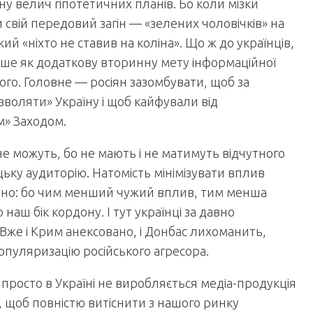
ну велич гіпотетичних планів. Бо коли мізки
 свій передовий загін — «зелених чоловічків» на
й «ніхто не ставив на коліна». Що ж до українців,
лише як додаткову вторинну мету інформаційної
ого. Головне — росіян зазомбувати, щоб за
воляти» Україну і щоб кайфували від
м» Заходом.
 не можуть, бо не мають і не матимуть відчутного
цьку аудиторію. Натомість мінімізувати вплив
рібно: бо чим менший чужий вплив, тим менша
 наш бік кордону. І тут українці за давно
же і Крим анексовано, і Донбас лихоманить,
популяризацію російського агресора.
просто в Україні не виробляється медіа-продукція
го, щоб повністю витіснити з нашого ринку