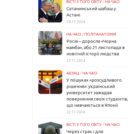
ВІСТІ З ТОГО СВІТУ
/
НА ЧАСІ
Сатанинський шабаш у
Астані
29.11.2024
НА ЧАСІ
/
ПОЛІТАНАТОМІЯ
Росія – доросла «Чорна
мамба», або 21 листопада в
новітній історії людства
23.11.2024
АБЗАЦ
/
НА ЧАСІ
У пошуках «розсудливого
рішення»: український
університет зажадав
повернення своїх студентів,
що навчаються в Японії
22.11.2024
ВІСТІ З ТОГО СВІТУ
/
НА ЧАСІ
Через страх і для