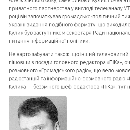
Але ж з іншого боку, саме Зиновій Кулик почав 
приватного партнерства у вигляді телеканалу УТ-
році він започаткував громадсько-політичний тиж
Україні видання подібного формату, що виходило
Кулик був заступником секретаря Ради національ
питання інформаційної політики.
Не варто забувати також, що інший талановитий
пішовши з посади головного редактора «ПіКа», 
розмовного «Громадського радіо», що вело мовле
радіостанцій та інформаційно-розмовного радіо «Е
Кулика — беззміного шеф-редактора «ПіКа», тут