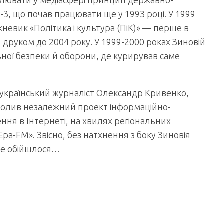
втілювати у медіасфері принцип державно-
3, що почав працювати ще у 1993 році. У 1999
невик «Політика і культура (ПіК)» — перше в
 друком до 2004 року. У 1999-2000 роках Зиновій
ної безпеки й оборони, де курирував саме
 український журналіст Олександр Кривенко,
очолив незалежний проект інформаційно-
ння в Інтернеті, на хвилях регіональних
ра-FM». Звісно, без натхнення з боку Зиновія
 не обійшлося…