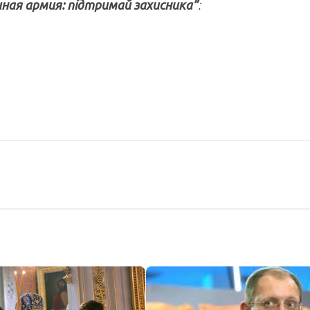
иная армия: підтримай захисника”
: