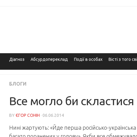
Skip
to
content
Діагноз
Абсурдопереклад
Події в особах
Вісті з того св
БЛОГИ
Все могло би скластис
BY
ЄГОР СОНІН
· 06.06.2014
Нині жартують: «Йде перша російсько-українська в
багато поранених у голову». Якби все обмежува