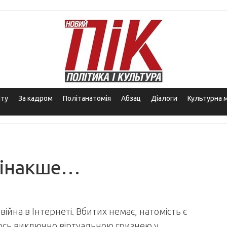
іту
За кадром
Політанатомія
Абзац
Діалоги
Культурна 
я інакше…
ійна в Інтернеті. Вбитих немає, натомість є
лось виключно віртуальною гризнею у