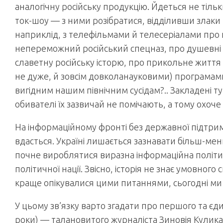
аналогічну російську продукцію. Йдеться не тільк
ток-шоу — з ними розібратися, відділивши злаки
наприклід, з телефільмами й телесеріалами про п
непереможний російський спецназ, про душевні с
славетну російську історю, про прикольне життя 
не дуже, й зовсім довколанауковими) програмам
вигідним нашим північним сусідам?.. Закладені ту
обивателі їх зазвичай не помічають, а тому охоче
На інформаційному фронті без державної підтри
вдасться. Україні лишається зазнавати більш-мен
почне вироблятися виразна інформаційна політи
політичної нації. Звісно, історія не знає умовног
краще опікувалися цими питаннями, сьогодні ми
У цьому зв’язку варто згадати про першого та єди
роки) — талановитого журналіста Зиновія Кулика.