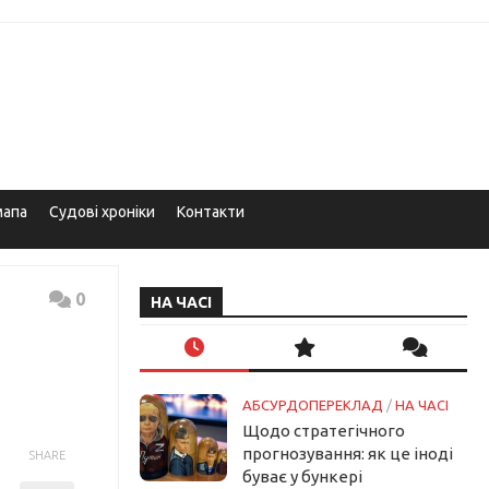
мапа
Судові хроніки
Контакти
0
НА ЧАСІ
АБСУРДОПЕРЕКЛАД
/
НА ЧАСІ
Щодо стратегічного
прогнозування: як це іноді
SHARE
буває у бункері