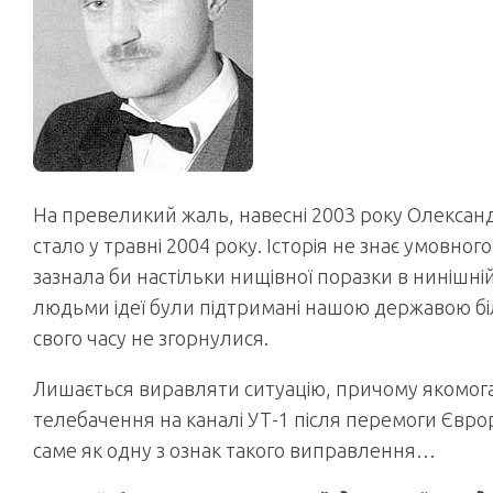
На превеликий жаль, навесні 2003 року Олександ
стало у травні 2004 року. Історія не знає умовног
зазнала би настільки нищівної поразки в нинішні
людьми ідеї були підтримані нашою державою бі
свого часу не згорнулися.
Лишається виравляти ситуацію, причому якомог
телебачення на каналі УТ-1 після перемоги Єврор
саме як одну з ознак такого виправлення…