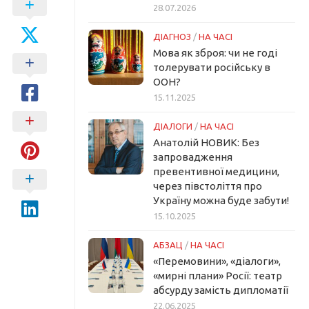
28.07.2026
ДІАГНОЗ
/
НА ЧАСІ
Мова як зброя: чи не годі
толерувати російську в
ООН?
15.11.2025
ДІАЛОГИ
/
НА ЧАСІ
Анатолій НОВИК: Без
запровадження
превентивної медицини,
через півстоліття про
Україну можна буде забути!
15.10.2025
АБЗАЦ
/
НА ЧАСІ
«Перемовини», «діалоги»,
«мирні плани» Росії: театр
абсурду замість дипломатії
22.06.2025