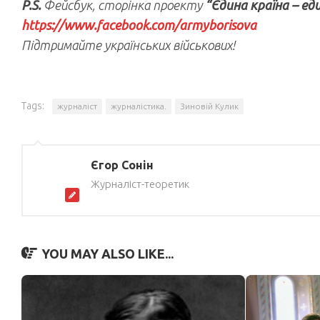
P.S.
Фейсбук, сторінка проекту
“Єдина країна – ед
https://www.facebook.com/armyborisova
Підтримайте українських військових!
Tags:
журналіст
журналістика.
Зиновій Кулик
Єгор Сонін
Журналіст-теоретик
YOU MAY ALSO LIKE...