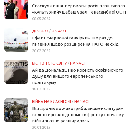
Спаскудження перемоги: росія влаштувала
«культурний» шабаш у залі Генасамблеї ООН
08.05.2025
ДІАГНОЗ
/
НА ЧАСІ
Ефект «червоної ганчірки»: ще раз до
питання щодо розширення НАТО на схід
20.02.2025
ВІСТІ З ТОГО СВІТУ
/
НА ЧАСІ
Ай да Дональд!.. Про користь освіжаючого
душу для вищого європейського
політикуму
18.02.2025
ВІЙНА НА ВЛАСНІ ОЧІ
/
НА ЧАСІ
Від дронів до живої риби: «номенклатура»
волонтерської допомоги фронту с початку
війни значно розширилась
30.01.2025