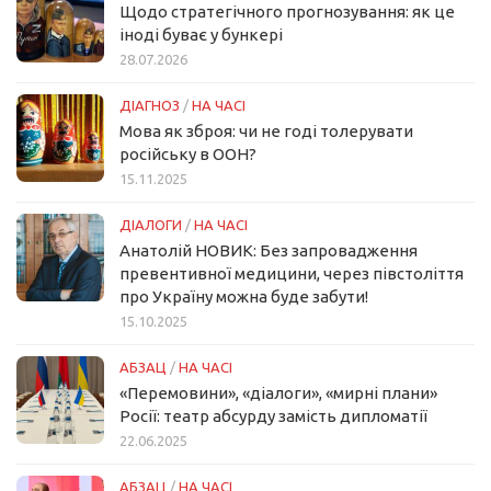
Щодо стратегічного прогнозування: як це
іноді буває у бункері
28.07.2026
ДІАГНОЗ
/
НА ЧАСІ
Мова як зброя: чи не годі толерувати
російську в ООН?
15.11.2025
ДІАЛОГИ
/
НА ЧАСІ
Анатолій НОВИК: Без запровадження
превентивної медицини, через півстоліття
про Україну можна буде забути!
15.10.2025
АБЗАЦ
/
НА ЧАСІ
«Перемовини», «діалоги», «мирні плани»
Росії: театр абсурду замість дипломатії
22.06.2025
АБЗАЦ
/
НА ЧАСІ