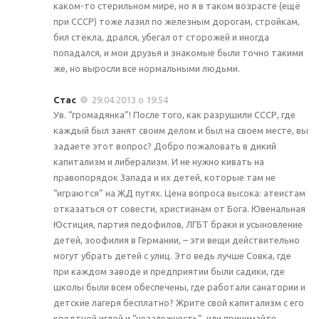
каком-то стерильном мире, но я в таком возрасте (ещё
при СССР) тоже лазил по железным дорогам, стройкам,
бил стёкла, дрался, убегал от сторожей и иногда
попадался, и мои друзья и знакомые были точно такими
же, но выросли все нормальными людьми.
Стас
29.04.2013 о 19:54
Ув. “громадянка”! После того, как разрушили СССР, где
каждый был занят своим делом и был на своем месте, вы
задаете этот вопрос? Добро пожаловать в дикий
капитализм и либерализм. И не нужно кивать на
правопорядок Запада и их детей, которые там не
“играются” на ЖД путях. Цена вопроса высока: атеистам
отказаться от совести, христианам от Бога. Ювенальная
Юстиция, партия педофилов, ЛГБТ браки и усыновление
детей, зоофилия в Германии, – эти вещи действительно
могут убрать детей с улиц. Это ведь лучше Совка, где
при каждом заводе и предприятии были садики, где
школы были всем обеспечены, где работали санатории и
детские лагеря бесплатно? Жрите свой капитализм с его
кредтной иглой и “незалежнесть”, или принимайте