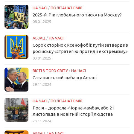
НА ЧАСІ
/
ПОЛІТАНАТОМІЯ
2025-й. Рік глобального тиску на Москву?
08.01.2025
АБЗАЦ
/
НА ЧАСІ
Сорок сторінок ксенофобії: путін затвердив
російську «стратегію протидії екстремізму»
03.01.2025
ВІСТІ З ТОГО СВІТУ
/
НА ЧАСІ
Сатанинський шабаш у Астані
29.11.2024
НА ЧАСІ
/
ПОЛІТАНАТОМІЯ
Росія – доросла «Чорна мамба», або 21
листопада в новітній історії людства
23.11.2024
АБЗАЦ
/
НА ЧАСІ