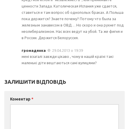
ценности Запада. Католическая Испания уже сдается,
ставиться и там вопрос об однополых браках. А Польша
пока держится? Знаете почему? Потому что была за
железным занавесом в ОВД… Но скоро и она рухнет под
неолиберализмом. Нас всех ведут на убой. Та же фигня и
в России. Держится Белоруссия.
громадянка
29.04.2013 о 19:39
мені взагалі завжди цікаво , чому в нашій країні такі
маленькі діти вештаються самі вулицями?
ЗАЛИШИТИ ВІДПОВІДЬ
Коментар
*