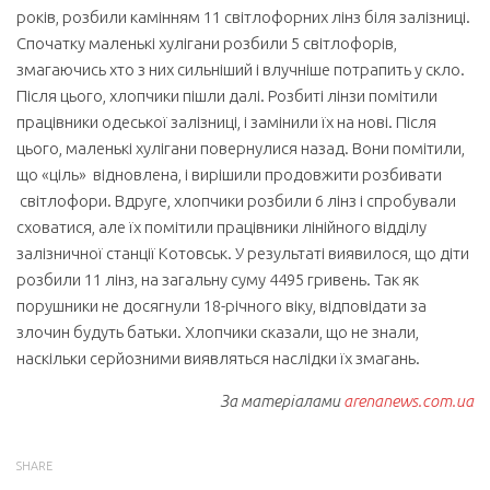
років, розбили камінням 11 світлофорних лінз біля залізниці.
Спочатку маленькі хулігани розбили 5 світлофорів,
змагаючись хто з них сильніший і влучніше потрапить у скло.
Після цього, хлопчики пішли далі. Розбиті лінзи помітили
працівники одеської залізниці, і замінили їх на нові. Після
цього, маленькі хулігани повернулися назад. Вони помітили,
що «ціль» відновлена, і вирішили продовжити розбивати
світлофори. Вдруге, хлопчики розбили 6 лінз і спробували
сховатися, але їх помітили працівники лінійного відділу
залізничної станції Котовськ. У результаті виявилося, що діти
розбили 11 лінз, на загальну суму 4495 гривень. Так як
порушники не досягнули 18-річного віку, відповідати за
злочин будуть батьки. Хлопчики сказали, що не знали,
наскільки серйозними виявляться наслідки їх змагань.
За матеріалами
arenanews.com.ua
SHARE