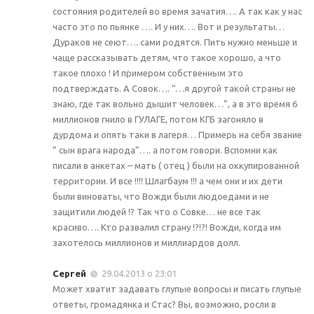
состояния родителей во время зачатия…. А так как у нас
часто это по пьянке …. И у них…. Вот и результаты…
Дураков не сеют…. сами родятся. Пить нужно меньше и
чаще рассказывать детям, что такое хорошо, а что
такое плохо ! И примером собственным это
подтверждать. А Совок…. “…я другой такой страны не
знаю, где так вольно дышит человек…”, а в это время 6
миллионов гнило в ГУЛАГЕ, потом КГБ загоняло в
дурдома и опять таки в лагеря… Примерь на себя звание
” сын врага народа”…. а потом говори. Вспомни как
писали в анкетах – мать ( отец ) были на оккупированной
территории. И все !!!! Шлагбаум !!! а чем они и их дети
были виноваты, что Вожди были людоедами и не
защитили людей !? Так что о Совке… не все так
красиво…. Кто развалил страну !?!?! Вожди, когда им
захотелось миллионов и миллиардов долл.
Сергей
29.04.2013 о 23:01
Может хватит задавать глупые вопросы и писать глупые
ответы, громадянка и Стас? Вы, возможно, росли в