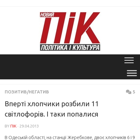
Skip
to
content
ПОЗИТИВ/НЕГАТИВ
5
Вперті хлопчики розбили 11
світлофорів. І таки попалися
BY
ПІК
· 29.04.2013
В Одеській області, на станції Жеребкове, двоє хлопчиків 6 і 9