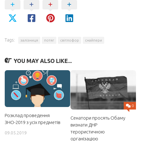
Tags:
залізниця
потяг
світлофор
снайпери
YOU MAY ALSO LIKE...
0
Розклад проведення
Сенатори просять Обаму
ЗНО-2019 з усіх предметів
визнати ДНР
терористичною
09.05.2019
організацією