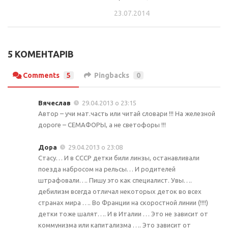
23.07.2014
5 КОМЕНТАРІВ
Comments
5
Pingbacks
0
Вячеслав
29.04.2013 о 23:15
Автор – учи мат.часть или читай словари !!! На железной
дороге – СЕМАФОРЫ, а не светофоры !!!
Дора
29.04.2013 о 23:08
Стасу… И в СССР детки били линзы, останавливали
поезда набросом на рельсы… И родителей
штрафовали…. Пишу это как специалист. Увы….
дебилизм всегда отличал некоторых деток во всех
странах мира …. Во Франции на скоростной линии (!!!!)
детки тоже шалят…. И в Италии … Это не зависит от
коммунизма или капитализма …. Это зависит от