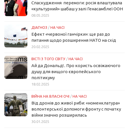
Спаскудження перемоги: росія влаштувала
«культурний» шабаш у залі Генасамблеї ООН
08.05.2025
ДІАГНОЗ
/
НА ЧАСІ
Ефект «червоної ганчірки»: ще раз до
питання щодо розширення НАТО на схід
20.02.2025
ВІСТІ З ТОГО СВІТУ
/
НА ЧАСІ
Ай да Дональд!.. Про користь освіжаючого
душу для вищого європейського
політикуму
18.02.2025
ВІЙНА НА ВЛАСНІ ОЧІ
/
НА ЧАСІ
Від дронів до живої риби: «номенклатура»
волонтерської допомоги фронту с початку
війни значно розширилась
30.01.2025