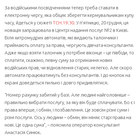
За водійськими посвідченнями тепер треба ставати в
електронну чергу, яка обіцяє зберегти кермувальникам купу
часу, йдеться у сюжеті
ТСН.19:30.
У п’ятницю, 20 грудня, ця
новація запрацювала в Центрі надання послуг №2 в Києві.
Біля хитромудрих автоматів, які видають талончики і
приймають оплату за права, чергують дівчата-консультанти.
Адже якщо взяти талончик у потрібне віконце – це півбіди, то
сплатити, скажімо, певну суму за отримання нових
водійських прав, чи відновлення старих, нелегко. Але скоро
автомати працюватимуть без консультантів. І до кнопок на
екрані доведеться пильно і довго придивлятися.
“Номер рахунку забитий у базі. Але людині найголовніше –
правильно вибрати послугу, за яку він буде сплачувати. Бо є і
права вперше, і обмін, і позбавлення. Це зовсім різні суми і
різні послуги. Ось у людини – обмін, він міняє старі права на
нові. Це одна сума”, – пояснила оператор-консультант
Анастасія Синюк.