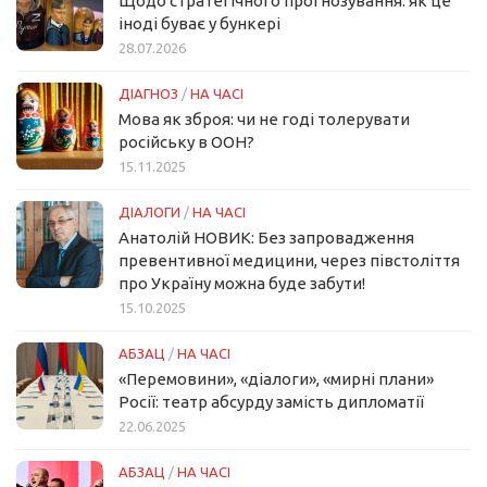
Щодо стратегічного прогнозування: як це
іноді буває у бункері
28.07.2026
ДІАГНОЗ
/
НА ЧАСІ
Мова як зброя: чи не годі толерувати
російську в ООН?
15.11.2025
ДІАЛОГИ
/
НА ЧАСІ
Анатолій НОВИК: Без запровадження
превентивної медицини, через півстоліття
про Україну можна буде забути!
15.10.2025
АБЗАЦ
/
НА ЧАСІ
«Перемовини», «діалоги», «мирні плани»
Росії: театр абсурду замість дипломатії
22.06.2025
АБЗАЦ
/
НА ЧАСІ