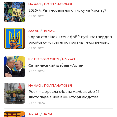
НА ЧАСІ
/
ПОЛІТАНАТОМІЯ
2025-й. Рік глобального тиску на Москву?
08.01.2025
АБЗАЦ
/
НА ЧАСІ
Сорок сторінок ксенофобії: путін затвердив
російську «стратегію протидії екстремізму»
03.01.2025
ВІСТІ З ТОГО СВІТУ
/
НА ЧАСІ
Сатанинський шабаш у Астані
29.11.2024
НА ЧАСІ
/
ПОЛІТАНАТОМІЯ
Росія – доросла «Чорна мамба», або 21
листопада в новітній історії людства
23.11.2024
АБЗАЦ
/
НА ЧАСІ