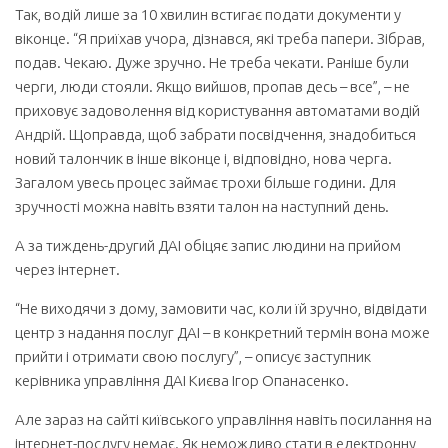
Так, водій лише за 10 хвилин встигає подати документи у
віконце. “Я приїхав учора, дізнався, які треба папери. Зібрав,
подав. Чекаю. Дуже зручно. Не треба чекати. Раніше були
черги, люди стояли. Якщо вийшов, пропав десь – все”, – не
приховує задоволення від користування автоматами водій
Андрій. Щоправда, щоб забрати посвідчення, знадобиться
новий талончик в інше віконце і, відповідно, нова черга.
Загалом увесь процес займає трохи більше години. Для
зручності можна навіть взяти талон на наступний день.
А за тиждень-другий ДАІ обіцяє запис людини на прийом
через інтернет.
“Не виходячи з дому, замовити час, коли їй зручно, відвідати
центр з надання послуг ДАІ – в конкретний термін вона може
прийти і отримати свою послугу”, – описує заступник
керівника управління ДАІ Києва Ігор Опанасенко.
Але зараз на сайті київського управління навіть посилання на
інтернет-послугу немає. Як неможливо стати в електронну