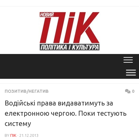
Skip
to
content
ПОЗИТИВ/НЕГАТИВ
0
Водійські права видаватимуть за
електронною чергою. Поки тестують
систему
BY
ПІК
· 21.12.2013