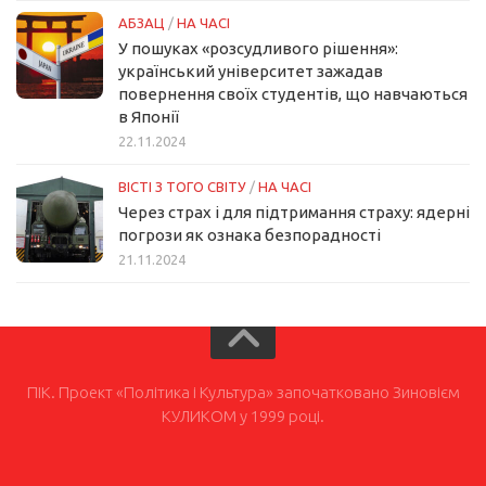
АБЗАЦ
/
НА ЧАСІ
У пошуках «розсудливого рішення»:
український університет зажадав
повернення своїх студентів, що навчаються
в Японії
22.11.2024
ВІСТІ З ТОГО СВІТУ
/
НА ЧАСІ
Через страх і для підтримання страху: ядерні
погрози як ознака безпорадності
21.11.2024
ПІК. Проект «Політика і Культура» започатковано Зиновієм
КУЛИКОМ у 1999 році.