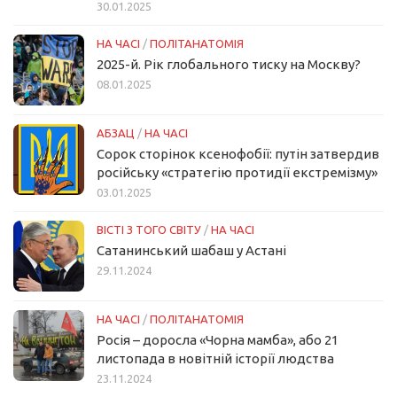
30.01.2025
НА ЧАСІ
/
ПОЛІТАНАТОМІЯ
2025-й. Рік глобального тиску на Москву?
08.01.2025
АБЗАЦ
/
НА ЧАСІ
Сорок сторінок ксенофобії: путін затвердив
російську «стратегію протидії екстремізму»
03.01.2025
ВІСТІ З ТОГО СВІТУ
/
НА ЧАСІ
Сатанинський шабаш у Астані
29.11.2024
НА ЧАСІ
/
ПОЛІТАНАТОМІЯ
Росія – доросла «Чорна мамба», або 21
листопада в новітній історії людства
23.11.2024