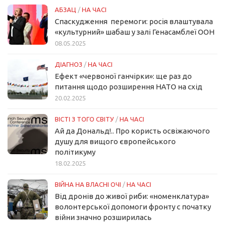
АБЗАЦ
/
НА ЧАСІ
Спаскудження перемоги: росія влаштувала
«культурний» шабаш у залі Генасамблеї ООН
08.05.2025
ДІАГНОЗ
/
НА ЧАСІ
Ефект «червоної ганчірки»: ще раз до
питання щодо розширення НАТО на схід
20.02.2025
ВІСТІ З ТОГО СВІТУ
/
НА ЧАСІ
Ай да Дональд!.. Про користь освіжаючого
душу для вищого європейського
політикуму
18.02.2025
ВІЙНА НА ВЛАСНІ ОЧІ
/
НА ЧАСІ
Від дронів до живої риби: «номенклатура»
волонтерської допомоги фронту с початку
війни значно розширилась