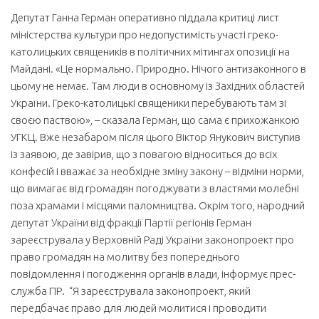
Депутат Ганна Герман оперативно піддала критиці лист
міністерства культури про недопустимість участі греко-
католицьких священиків в політичних мітингах опозиції на
Майдані. «Це нормально. Природно. Нічого антизаконного в
цьому не немає. Там люди в основному із Західних областей
України. Греко-католицькі священики перебувають там зі
своєю паствою», – сказала Герман, що сама є прихожанкою
УГКЦ. Вже незабаром після цього Віктор Янукович виступив
із заявою, де завірив, що з повагою відноситься до всіх
конфесій і вважає за необхідне зміну закону – відміни норми,
що вимагає від громадян погоджувати з властями молебні
поза храмами і місцями паломництва. Окрім того, народний
депутат України від фракції Партії регіонів Герман
зареєструвала у Верховній Раді України законопроект про
право громадян на молитву без попереднього
повідомлення і погодження органів влади, інформує прес-
служба ПР. “Я зареєструвала законопроект, який
передбачає право для людей молитися і проводити