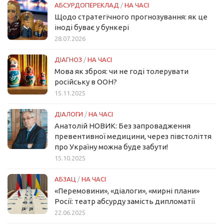
АБСУРДОПЕРЕКЛАД
/
НА ЧАСІ
Щодо стратегічного прогнозування: як це
іноді буває у бункері
28.07.2026
ДІАГНОЗ
/
НА ЧАСІ
Мова як зброя: чи не годі толерувати
російську в ООН?
15.11.2025
ДІАЛОГИ
/
НА ЧАСІ
Анатолій НОВИК: Без запровадження
превентивної медицини, через півстоліття
про Україну можна буде забути!
15.10.2025
АБЗАЦ
/
НА ЧАСІ
«Перемовини», «діалоги», «мирні плани»
Росії: театр абсурду замість дипломатії
22.06.2025