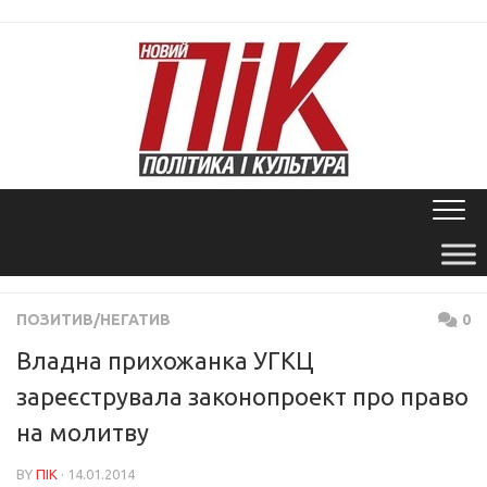
Skip
to
content
ПОЗИТИВ/НЕГАТИВ
0
Владна прихожанка УГКЦ
зареєструвала законопроект про право
на молитву
BY
ПІК
· 14.01.2014