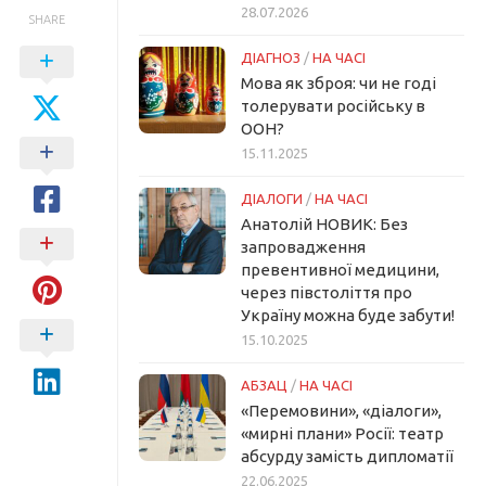
28.07.2026
SHARE
ДІАГНОЗ
/
НА ЧАСІ
Мова як зброя: чи не годі
толерувати російську в
ООН?
15.11.2025
ДІАЛОГИ
/
НА ЧАСІ
Анатолій НОВИК: Без
запровадження
превентивної медицини,
через півстоліття про
Україну можна буде забути!
15.10.2025
АБЗАЦ
/
НА ЧАСІ
«Перемовини», «діалоги»,
«мирні плани» Росії: театр
абсурду замість дипломатії
22.06.2025