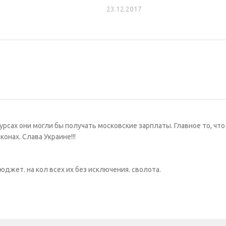
23.12.2017
сурсах они могли бы получать московские зарплаты. Главное то, что
конах. Слава Украине!!!
юджет. на кол всех их без исключения. сволота.