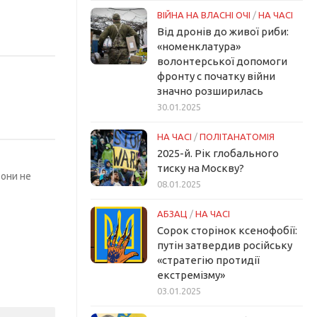
ВІЙНА НА ВЛАСНІ ОЧІ
/
НА ЧАСІ
Від дронів до живої риби:
«номенклатура»
волонтерської допомоги
фронту с початку війни
значно розширилась
30.01.2025
НА ЧАСІ
/
ПОЛІТАНАТОМІЯ
2025-й. Рік глобального
тиску на Москву?
 они не
08.01.2025
АБЗАЦ
/
НА ЧАСІ
Сорок сторінок ксенофобії:
путін затвердив російську
«стратегію протидії
екстремізму»
03.01.2025