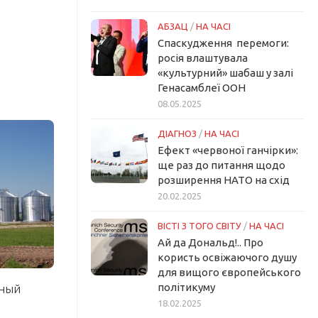
АБЗАЦ
/
НА ЧАСІ
Спаскудження перемоги:
росія влаштувала
«культурний» шабаш у залі
Генасамблеї ООН
08.05.2025
ДІАГНОЗ
/
НА ЧАСІ
Ефект «червоної ганчірки»:
ще раз до питання щодо
розширення НАТО на схід
20.02.2025
ВІСТІ З ТОГО СВІТУ
/
НА ЧАСІ
Ай да Дональд!.. Про
користь освіжаючого душу
для вищого європейського
політикуму
рный
18.02.2025