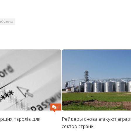
рбузова
0
Рейдеры снова атакуют агра
ірших паролів для
сектор страны