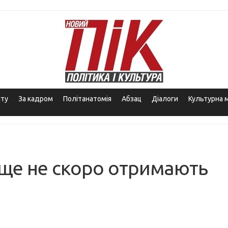
іту
За кадром
Політанатомія
Абзац
Діалоги
Культурна 
ще не скоро отримають