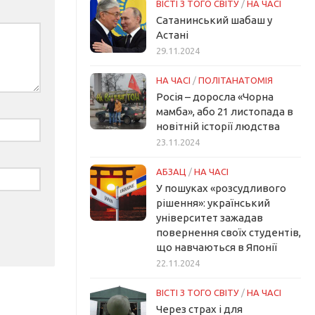
ВІСТІ З ТОГО СВІТУ
/
НА ЧАСІ
Сатанинський шабаш у
Астані
29.11.2024
НА ЧАСІ
/
ПОЛІТАНАТОМІЯ
Росія – доросла «Чорна
мамба», або 21 листопада в
новітній історії людства
23.11.2024
АБЗАЦ
/
НА ЧАСІ
У пошуках «розсудливого
рішення»: український
університет зажадав
повернення своїх студентів,
що навчаються в Японії
22.11.2024
ВІСТІ З ТОГО СВІТУ
/
НА ЧАСІ
Через страх і для