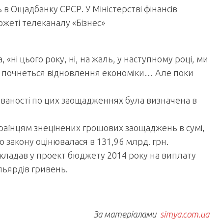
в Ощадбанку СРСР. У Міністерстві фінансів
южеті телеканалу «Бізнес»
«ні цього року, ні, на жаль, у наступному році, ми
и почнеться відновлення економіки… Але поки
гованості по цих заощадженнях була визначена в
раїнцям знецінених грошових заощаджень в сумі,
о закону оцінювалася в 131,96 млрд. грн.
кладав у проект бюджету 2014 року на виплату
ьярдів гривень.
За матеріалами
simya.com.ua