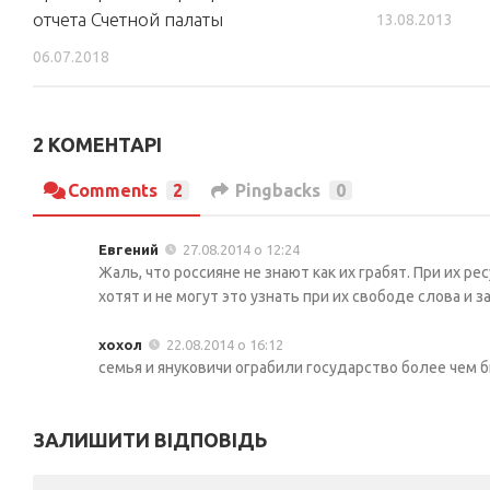
отчета Счетной палаты
13.08.2013
06.07.2018
2 КОМЕНТАРІ
Comments
2
Pingbacks
0
Евгений
27.08.2014 о 12:24
Жаль, что россияне не знают как их грабят. При их ре
хотят и не могут это узнать при их свободе слова и за
хохол
22.08.2014 о 16:12
семья и януковичи ограбили государство более чем б
ЗАЛИШИТИ ВІДПОВІДЬ