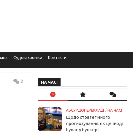
мапа
Судові хроніки
Контакти
2
НА ЧАСІ
АБСУРДОПЕРЕКЛАД
/
НА ЧАСІ
Щодо стратегічного
прогнозування: як це іноді
буває у бункері