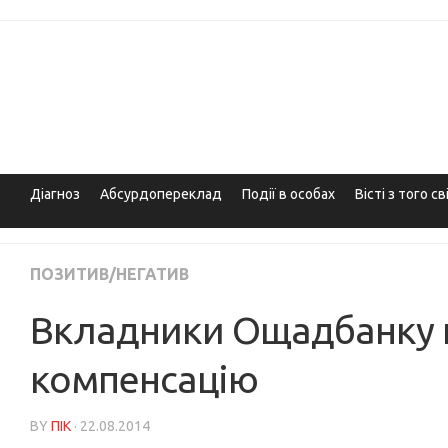
Skip
to
content
Діагноз
Абсурдопереклад
Події в особах
Вісті з того св
ПОЗИТИВ/НЕГАТИВ
Вкладники Ощадбанку 
компенсацію
BY
ПІК
· 22.08.2014