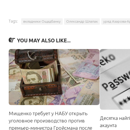
Tags:
вкладники Ощадбанку
Олександр Шлапак
уряд Азарова-А
YOU MAY ALSO LIKE...
Мищенко требует у НАБУ открыть
Десятка найг
уголовное производство против
акаунта
премьер-министра Гройсмана после