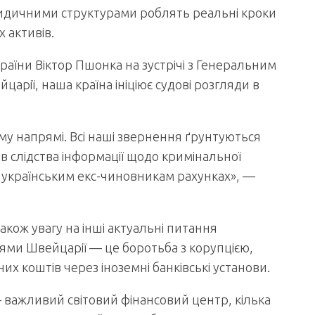
ридичними структурами роблять реальні кроки
 активів.
аїни Віктор Пшонка на зустрічі з Генеральним
арії, наша країна ініціює судові розгляди в
ому напрямі. Всі наші звернення ґрунтуються
ів слідства інформації щодо кримінальної
 українським екс-чиновникам рахунках», —
акож увагу на інші актуальні питання
ями Швейцарії — це боротьба з корупцією,
 коштів через іноземні банківські установи.
важливий світовий фінансо­вий центр, кілька