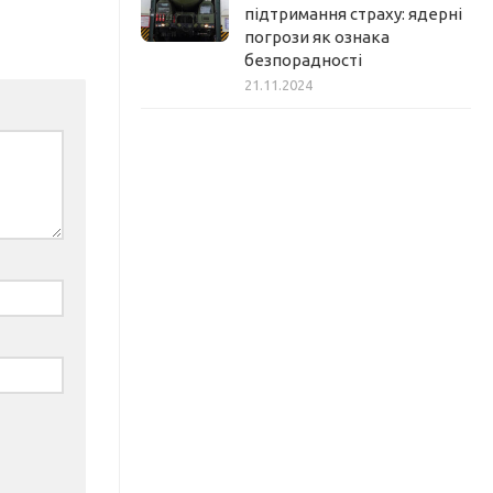
підтримання страху: ядерні
погрози як ознака
безпорадності
21.11.2024