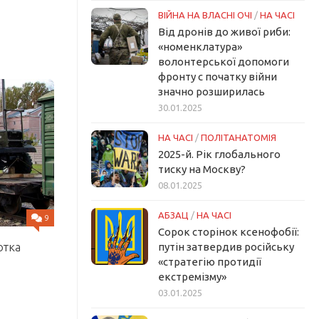
ВІЙНА НА ВЛАСНІ ОЧІ
/
НА ЧАСІ
Від дронів до живої риби:
«номенклатура»
волонтерської допомоги
фронту с початку війни
значно розширилась
30.01.2025
НА ЧАСІ
/
ПОЛІТАНАТОМІЯ
2025-й. Рік глобального
тиску на Москву?
08.01.2025
АБЗАЦ
/
НА ЧАСІ
9
Сорок сторінок ксенофобії:
отка
путін затвердив російську
«стратегію протидії
екстремізму»
03.01.2025