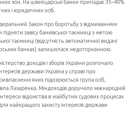
орних зон. На швейцарські банки припадає 35–40%
них і юридичних осіб.
федеральний Закон про боротьбу з відмиванням
 підняти завісу банківської таємниці з метою
кої таємниці (відсутність автоматичної видачі
арських банках) залишилася недоторканною.
істерство доходів і зборів України розпочало
нтересів держави Україна у справі про
ивласненні яких підозрюється група осіб,
вла Лазаренка. Міндоходів доручило міжнародній
нтереси відомства в майбутніх судових процесах
ів для найкращого захисту інтересів держави