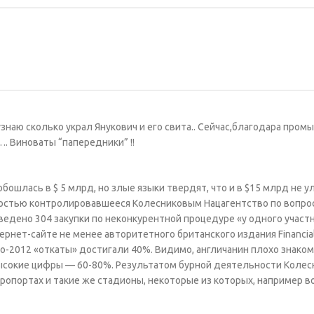
узнаю сколько украл Янукович и его свита.. Сейчас,благодара пром
…. Виноваты “папередники” !!
ошлась в $ 5 млрд, но злые языки твердят, что и в $15 млрд не у
ностью контролировавшееся Колесниковым Нацагентство по вопро
ведено 304 закупки по неконкурентной процедуре «у одного участн
рнет-сайте не менее авторитетного британского издания Financia
о-2012 «откаты» достигали 40%. Видимо, англичанин плохо знаком
ысокие цифры — 60-80%. Результатом бурной деятельности Колес
ропортах и такие же стадионы, некоторые из которых, например в