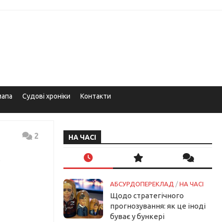
мапа
Судові хроніки
Контакти
2
НА ЧАСІ
АБСУРДОПЕРЕКЛАД
/
НА ЧАСІ
Щодо стратегічного
прогнозування: як це іноді
буває у бункері