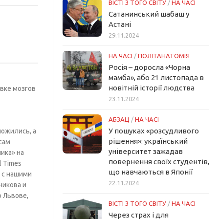
ВІСТІ З ТОГО СВІТУ
/
НА ЧАСІ
Сатанинський шабаш у
Астані
29.11.2024
НА ЧАСІ
/
ПОЛІТАНАТОМІЯ
Росія – доросла «Чорна
мамба», або 21 листопада в
новітній історії людства
ывке мозгов
23.11.2024
АБЗАЦ
/
НА ЧАСІ
У пошуках «розсудливого
ложились, а
рішення»: український
сам
університет зажадав
ика» на
повернення своїх студентів,
l Times
що навчаються в Японії
 с нашими
22.11.2024
никова и
о Львове,
ВІСТІ З ТОГО СВІТУ
/
НА ЧАСІ
Через страх і для