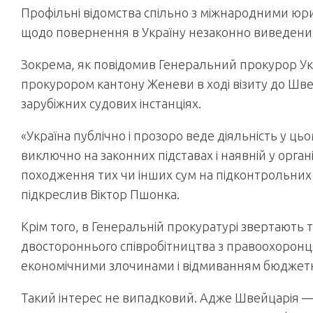
Профільні відомства спільно з міжнародними ю
щодо повернення в Україну незаконно виведених
Зокрема, як повідомив Генеральний прокурор Укр
прокурором кантону Женеви в ході візиту до Швейц
зарубіжних судових інстанціях.
«Україна публічно і прозоро веде діяльність у ць
виключно на законних підставах і наявній у орган
походження тих чи інших сум на підконтрольних
підкреслив Віктор Пшонка.
Крім того, в Генеральній прокуратурі звертають т
двостороннього співробітництва з правоохоронц
економічними злочинами і відмиванням бюджетних
Такий інтерес не випадковий. Адже Швейцарія — 