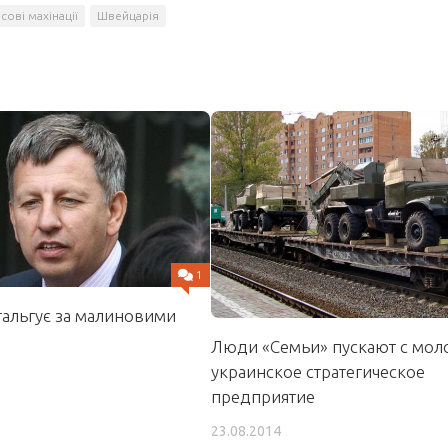
сові махінації
Швейцарія
1
тальгує за малиновими
Люди «Семьи» пускают с мол
украинское стратегическое
предприятие
23.08.2014