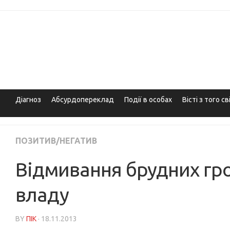
Skip
to
content
Діагноз
Абсурдопереклад
Події в особах
Вісті з того св
ПОЗИТИВ/НЕГАТИВ
Відмивання брудних гро
владу
BY
ПІК
· 18.11.2013