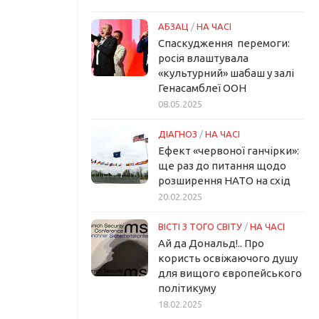
АБЗАЦ
/
НА ЧАСІ
Спаскудження перемоги:
росія влаштувала
«культурний» шабаш у залі
Генасамблеї ООН
08.05.2025
ДІАГНОЗ
/
НА ЧАСІ
Ефект «червоної ганчірки»:
ще раз до питання щодо
розширення НАТО на схід
20.02.2025
ВІСТІ З ТОГО СВІТУ
/
НА ЧАСІ
Ай да Дональд!.. Про
користь освіжаючого душу
для вищого європейського
політикуму
18.02.2025