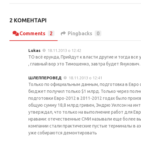
2 КОМЕНТАРІ
Comments
2
Pingbacks
0
Lukas
18.11.2013 о 12:42
ТО всё ерунда, Прийдут к власти другие и тогда все 
, главный вор это Тимошенко, завтра будет Янукович
ШЛЕППЕРОВЕД
18.11.2013 о 12:41
Только по официальным данным, подготовка в Евро об
бюджет получил только $1 млрд. Только через пол
подготовки Евро-2012 в 2011-2012 годах было произ
общую сумму 18,8 млрд гривен, Эндрю Уилсон на инте
утверждал, что только на выполнение работ для Евр
нравами: отечественные СМИ называли еще более в
компании стали практические пустые терминалы в аэ
уже собираются демонтировать