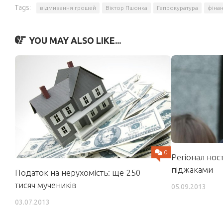
Tags:
відмивання грошей
Віктор Пшонка
Гепрокуратура
фінан
YOU MAY ALSO LIKE...
0
Регіонал нос
піджаками
Податок на нерухомість: ще 250
тисяч мучеників
05.09.2013
03.07.2013