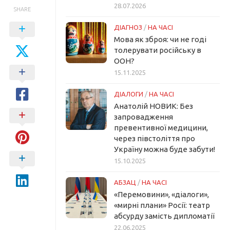
28.07.2026
SHARE
ДІАГНОЗ
/
НА ЧАСІ
Мова як зброя: чи не годі
толерувати російську в
ООН?
15.11.2025
ДІАЛОГИ
/
НА ЧАСІ
Анатолій НОВИК: Без
запровадження
превентивної медицини,
через півстоліття про
Україну можна буде забути!
15.10.2025
АБЗАЦ
/
НА ЧАСІ
«Перемовини», «діалоги»,
«мирні плани» Росії: театр
абсурду замість дипломатії
22.06.2025