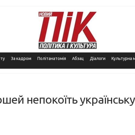
іту
За кадром
Політанатомія
Абзац
Діалоги
Культурна 
шей непокоїть українську