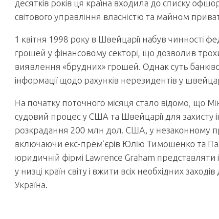
десятків років ця країна входила до списку офш
світового управління власністю та майном приват
1 квітня 1998 року в Швейцарії набув чинності 
грошей у фінансовому секторі, що дозволив трохи
виявлення «брудних» грошей. Однак суть банківсь
інформації щодо рахунків нерезидентів у швейц
На початку поточного місяця стало відомо, що Мін
судовий процес у США та Швейцарії для захисту і
розкрадання 200 млн дол. США, у незаконному пр
включаючи екс-прем’єрів Юлію Ти­мошенко та Па
юридичній фірмі Lawrence Graham представляти і
у низці країн світу і вжити всіх необхідних заход
Україна.