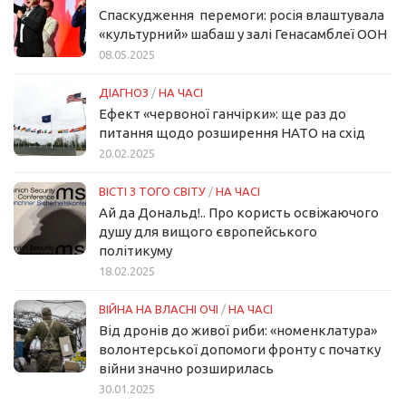
Спаскудження перемоги: росія влаштувала
«культурний» шабаш у залі Генасамблеї ООН
08.05.2025
ДІАГНОЗ
/
НА ЧАСІ
Ефект «червоної ганчірки»: ще раз до
питання щодо розширення НАТО на схід
20.02.2025
ВІСТІ З ТОГО СВІТУ
/
НА ЧАСІ
Ай да Дональд!.. Про користь освіжаючого
душу для вищого європейського
політикуму
18.02.2025
ВІЙНА НА ВЛАСНІ ОЧІ
/
НА ЧАСІ
Від дронів до живої риби: «номенклатура»
волонтерської допомоги фронту с початку
війни значно розширилась
30.01.2025