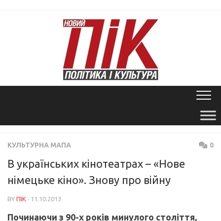
Skip
to
content
КУЛЬТУРНА МАПА
0
В українських кінотеатрах – «Нове
німецьке кіно». Знову про війну
BY
ПІК
· 11.10.2013
Починаючи з 90-х років минулого століття,