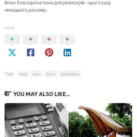
Вічно благодатна тема для режисерів – цього разу
німецького розливу.
SHARE
Tags:
Київ
кіно
німці
фестиваль
YOU MAY ALSO LIKE...