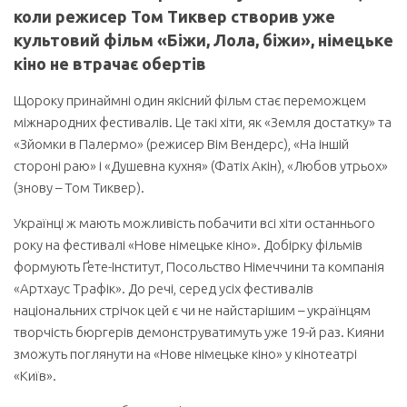
коли режисер Том Тиквер створив уже
культовий фільм «Біжи, Лола, біжи», німецьке
кіно не втрачає обертів
Щороку принаймні один якісний фільм стає переможцем
міжнародних фестивалів. Це такі хіти, як «Земля достатку» та
«Зйомки в Палермо» (режисер Вім Вендерс), «На іншій
стороні раю» і «Душевна кухня» (Фатіх Акін), «Любов утрьох»
(знову – Том Тиквер).
Українці ж мають можливість побачити всі хіти останнього
року на фестивалі «Нове німецьке кіно». Добірку фільмів
формують Ґете-Інститут, Посольство Німеччини та компанія
«Артхаус Трафік». До речі, серед усіх фестивалів
національних стрічок цей є чи не найстарішим – українцям
творчість бюргерів демонструватимуть уже 19-й раз. Кияни
зможуть поглянути на «Нове німецьке кіно» у кінотеатрі
«Київ».