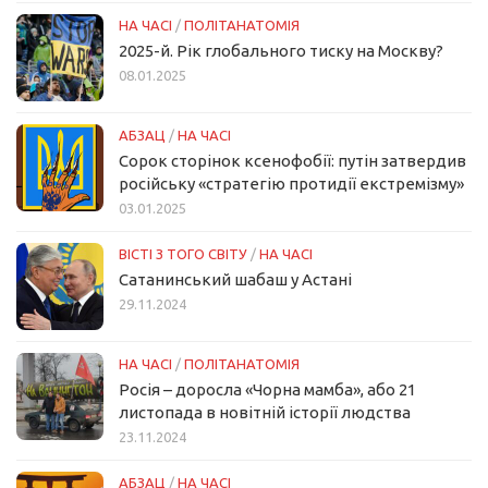
НА ЧАСІ
/
ПОЛІТАНАТОМІЯ
2025-й. Рік глобального тиску на Москву?
08.01.2025
АБЗАЦ
/
НА ЧАСІ
Сорок сторінок ксенофобії: путін затвердив
російську «стратегію протидії екстремізму»
03.01.2025
ВІСТІ З ТОГО СВІТУ
/
НА ЧАСІ
Сатанинський шабаш у Астані
29.11.2024
НА ЧАСІ
/
ПОЛІТАНАТОМІЯ
Росія – доросла «Чорна мамба», або 21
листопада в новітній історії людства
23.11.2024
АБЗАЦ
/
НА ЧАСІ