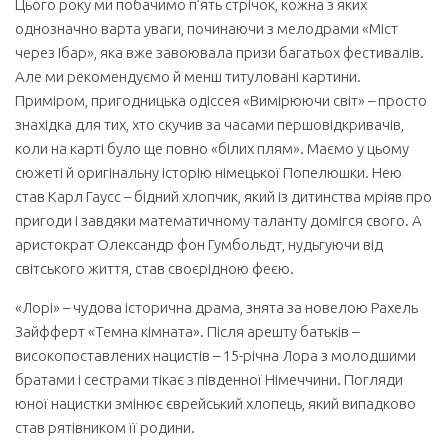
Цього року ми побачимо п’ять стрічок, кожна з яких
однозначно варта уваги, починаючи з мелодрами «Міст
через Ібар», яка вже завоювала призи багатьох фестивалів.
Але ми рекомендуємо й менш титуловані картини.
Приміром, пригодницька одіссея «Вимірюючи світ» – просто
знахідка для тих, хто скучив за часами першовідкривачів,
коли на карті було ще повно «білих плям». Маємо у цьому
сюжеті й оригінальну історію німецької Попелюшки. Нею
став Карл Гаусс – бідний хлопчик, який із дитинства мріяв про
пригоди і завдяки математичному таланту домігся свого. А
аристократ Олександр фон Гумбольдт, нудьгуючи від
світського життя, став своєрідною феєю.
«Лорі» – чудова історична драма, знята за новелою Рахель
Зайфферт «Темна кімната». Після арешту батьків –
високопоставлених нацистів – 15-річна Лора з молодшими
братами і сестрами тікає з південної Німеччини. Погляди
юної нацистки змінює єврейський хлопець, який випадково
став рятівником її родини.