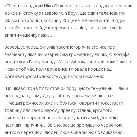
«Прості складнощі Ніко Фішера» – ось так складно переклали
в Україні стрічку з назвою «Oh boy». Ще один талановитий
фільм про хлопця, котрий у 30 ще не починав жити. В один
день його життя йде шкереберть, а він усього лише хотів
випити чашечку кави…
Завершує парад фільмів також історична стрічка про
знамениту німецько-єврейську громадську діячку, філософа і
політолога Ганну Арендт. У фільмі показано три роки її життя
– саме той час, коли вона висвітлювала процес над
організатором Голокосту Адольфом Ейхманом.
Що цікаво, три з п’яти стрічок порушують тему війни. Тільки
погляд на ту саму Другу світову з роками змінюється.
Німецькі режисери вже не бояться говорити і показувати
трагічну для свого народу правду. Однак, крім того,
з’являється прагнення проаналізувати саму ідеологію,
наслідки, причини… Звісно, все це пропущено червоною
ниткою через долі людей, яких війна змінює радикально.