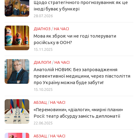
Щодо стратегічного прогнозування: як це
іноді буває у бункері
28.07.2026
ДІАГНОЗ
/
НА ЧАСІ
Мова як зброя: чи не годі толерувати
російську в ООН?
15.11.2025
ДІАЛОГИ
/
НА ЧАСІ
Анатолій НОВИК: Без запровадження
превентивної медицини, через півстоліття
про Україну можна буде забути!
15.10.2025
АБЗАЦ
/
НА ЧАСІ
«Перемовини», «діалоги», «мирні плани»
Росії: театр абсурду замість дипломатії
22.06.2025
АБЗАЦ
/
НА ЧАСІ