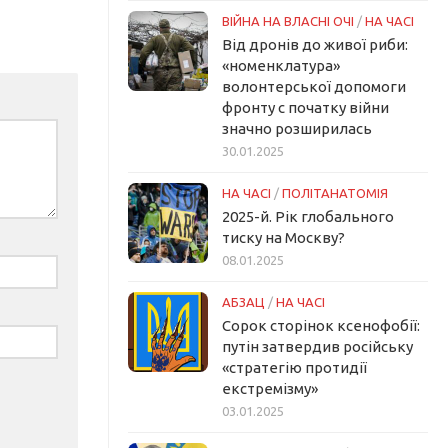
ВІЙНА НА ВЛАСНІ ОЧІ
/
НА ЧАСІ
Від дронів до живої риби:
«номенклатура»
волонтерської допомоги
фронту с початку війни
значно розширилась
30.01.2025
НА ЧАСІ
/
ПОЛІТАНАТОМІЯ
2025-й. Рік глобального
тиску на Москву?
08.01.2025
АБЗАЦ
/
НА ЧАСІ
Сорок сторінок ксенофобії:
путін затвердив російську
«стратегію протидії
екстремізму»
03.01.2025