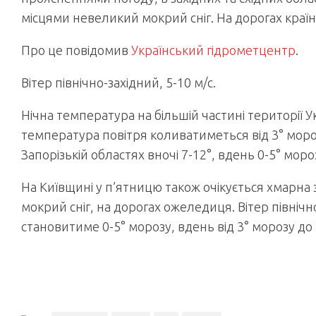
місцями невеликий мокрий сніг. На дорогах краї
Про це повідомив
Український гідрометцентр
.
Вітер північно-західний, 5-10 м/с.
Нічна температура на більшій частині території 
температура повітря коливатиметься від 3° мороз
Запорізькій областях вночі 7-12°, вдень 0-5° моро
На Київщині у п’ятницю також очікується хмарн
мокрий сніг, на дорогах ожеледиця. Вітер північн
становитиме 0-5° морозу, вдень від 3° морозу до 