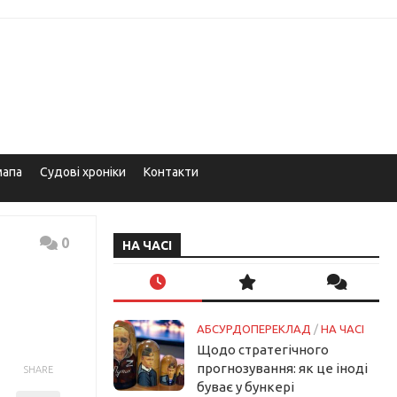
мапа
Судові хроніки
Контакти
0
НА ЧАСІ
АБСУРДОПЕРЕКЛАД
/
НА ЧАСІ
Щодо стратегічного
прогнозування: як це іноді
SHARE
буває у бункері