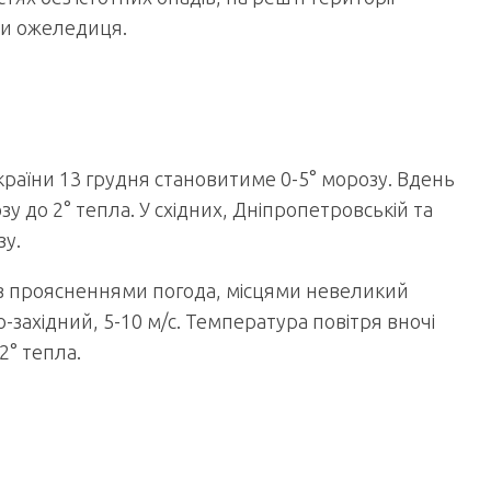
ни ожеледиця.
України 13 грудня становитиме 0-5° морозу. Вдень
у до 2° тепла. У східних, Дніпропетровській та
зу.
а з проясненнями погода, місцями невеликий
о-західний, 5-10 м/с. Температура повітря вночі
2° тепла.