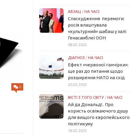
АБЗАЦ
/
НА ЧАСІ
Спаскудження перемоги:
росія влаштувала
«культурний» шабаш у залі
Генасамблеї ООН
08.05.2025
ДІАГНОЗ
/
НА ЧАСІ
Ефект «червоної ганчірки»:
ще раз до питання щодо
розширення НАТО на схід
20.02.2025
0
ВІСТІ З ТОГО СВІТУ
/
НА ЧАСІ
Ай да Дональд!.. Про
користь освіжаючого душу
для вищого європейського
політикуму
18.02.2025