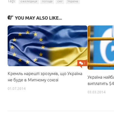
Tags:
ожеледиця
погода
сніг
Україна
YOU MAY ALSO LIKE...
2
Кремль нарешті зрозумів, що Україна
Україна най
не буде в Митному союзі
виплатить $4
01.07.2014
03.03.2014