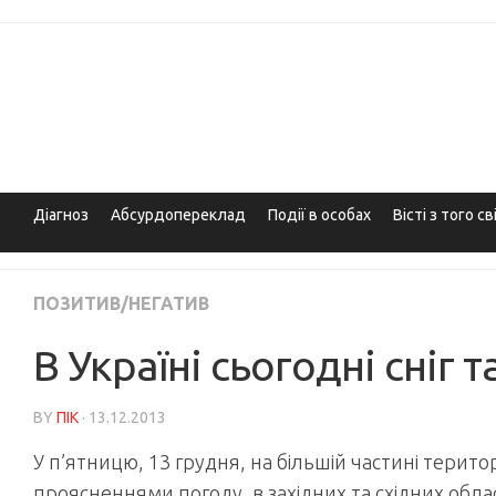
Skip
to
content
Діагноз
Абсурдопереклад
Події в особах
Вісті з того св
ПОЗИТИВ/НЕГАТИВ
В Україні сьогодні сніг
BY
ПІК
· 13.12.2013
У п’ятницю, 13 грудня, на більшій частині терит
проясненнями погоду, в західних та східних облас