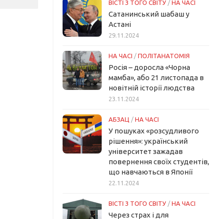
ВІСТІ З ТОГО СВІТУ
/
НА ЧАСІ
Сатанинський шабаш у
Астані
29.11.2024
НА ЧАСІ
/
ПОЛІТАНАТОМІЯ
Росія – доросла «Чорна
мамба», або 21 листопада в
новітній історії людства
23.11.2024
АБЗАЦ
/
НА ЧАСІ
У пошуках «розсудливого
рішення»: український
університет зажадав
повернення своїх студентів,
що навчаються в Японії
22.11.2024
ВІСТІ З ТОГО СВІТУ
/
НА ЧАСІ
Через страх і для