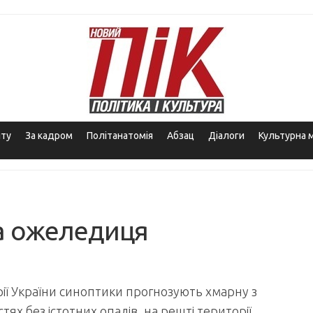
іту
За кадром
Політанатомія
Абзац
Діалоги
Культурна 
 та ожеледиця
орії України синоптики прогнозують хмарну з
тях без істотних опадів, на решті території