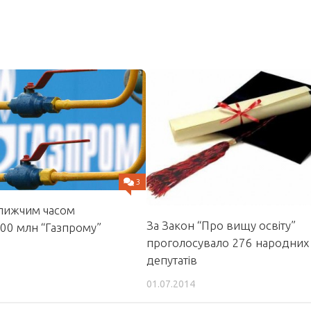
3
ближчим часом
За Закон “Про вищу освіту”
00 млн “Газпрому”
проголосувало 276 народних
депутатів
01.07.2014