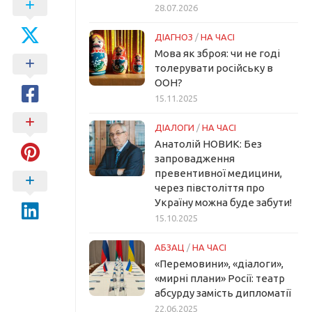
28.07.2026
ДІАГНОЗ
/
НА ЧАСІ
Мова як зброя: чи не годі
толерувати російську в
ООН?
15.11.2025
ДІАЛОГИ
/
НА ЧАСІ
Анатолій НОВИК: Без
запровадження
превентивної медицини,
через півстоліття про
Україну можна буде забути!
15.10.2025
АБЗАЦ
/
НА ЧАСІ
«Перемовини», «діалоги»,
«мирні плани» Росії: театр
абсурду замість дипломатії
22.06.2025