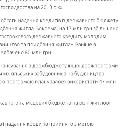
осподарства на 2013 рік».
обсяги надання кредитів із держав­ного бюджету
дбання житла. Зокрема, на 17 млн грн збільшено
вгострокового державного кредиту молодим
вництво та придбання житла». Раніше в
едбачено 80 млн грн.
 фінансування з держбюджету іншої держпрограми
них сільських забудовників на будівництво
цією програмою планувалося використати 47 млн
жавного та місцевих бюджетів на різні житлові
 і надання кредитів прийнято з метою