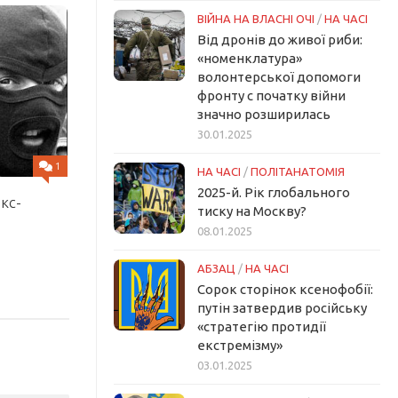
ВІЙНА НА ВЛАСНІ ОЧІ
/
НА ЧАСІ
Від дронів до живої риби:
«номенклатура»
волонтерської допомоги
фронту с початку війни
значно розширилась
30.01.2025
1
НА ЧАСІ
/
ПОЛІТАНАТОМІЯ
2025-й. Рік глобального
кс-
тиску на Москву?
08.01.2025
АБЗАЦ
/
НА ЧАСІ
Сорок сторінок ксенофобії:
путін затвердив російську
«стратегію протидії
екстремізму»
03.01.2025