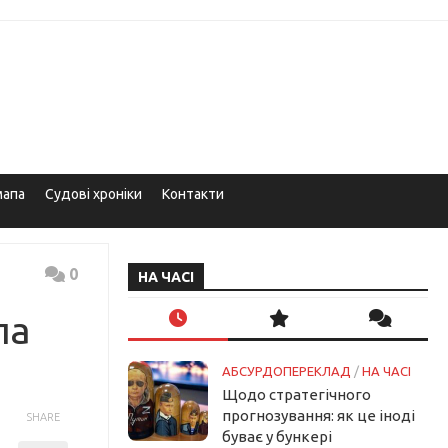
мапа
Судові хроніки
Контакти
0
НА ЧАСІ
ла
АБСУРДОПЕРЕКЛАД
/
НА ЧАСІ
Щодо стратегічного
прогнозування: як це іноді
SHARE
буває у бункері