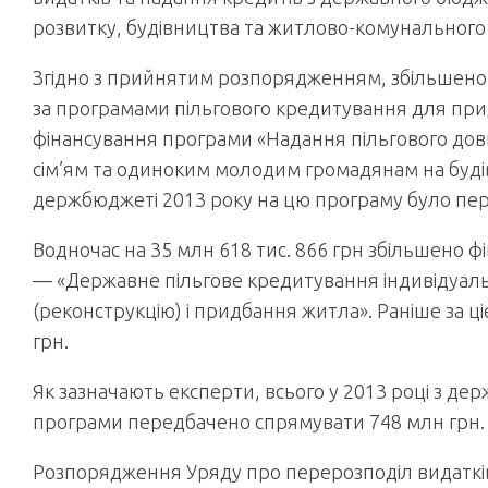
розвитку, будівництва та житлово-комунального г
Згідно з прийнятим розпорядженням, збільшено 
за програмами пільгового кредитування для при
фінансування програми «Надання пільгового до
сім’ям та одиноким молодим грома­дянам на буді
держбюджеті 2013 року на цю програму було пер
Водночас на 35 млн 618 тис. 866 грн збільшено
— «Державне пільгове кредитування індивідуаль
(реконструкцію) і придбання житла». Раніше за 
грн.
Як зазначають експерти, всього у 2013 році з дер
програми передбачено спрямувати 748 млн грн.
Розпорядження Уряду про перерозподіл видатків