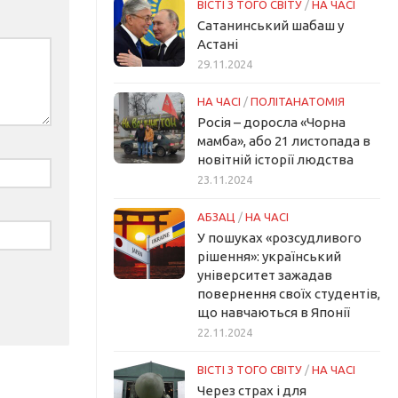
ВІСТІ З ТОГО СВІТУ
/
НА ЧАСІ
Сатанинський шабаш у
Астані
29.11.2024
НА ЧАСІ
/
ПОЛІТАНАТОМІЯ
Росія – доросла «Чорна
мамба», або 21 листопада в
новітній історії людства
23.11.2024
АБЗАЦ
/
НА ЧАСІ
У пошуках «розсудливого
рішення»: український
університет зажадав
повернення своїх студентів,
що навчаються в Японії
22.11.2024
ВІСТІ З ТОГО СВІТУ
/
НА ЧАСІ
Через страх і для