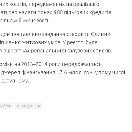
их коштів, передбачених на реалізацію
тково надати понад 900 пільгових кредитів
ільській місцевості.
ядом поставлено завдання створити Єдиний
іпшення житлових умов. У реєстрі буде
 в десятках регіональних і галузевих списків.
оміки на 2013–2014 роки перед­бачається
 джерел фінансування 17,6 млрд грн, у тому числі
 наступному.
Кабмін
фінансування