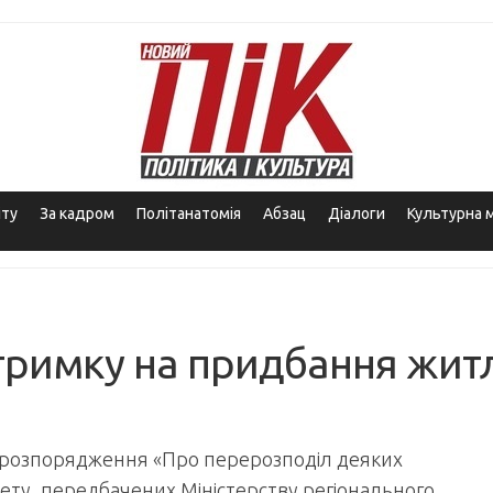
іту
За кадром
Політанатомія
Абзац
Діалоги
Культурна 
тримку на придбання жит
яв розпорядження «Про перерозподіл деяких
ету, передбачених Міністерству регіонального