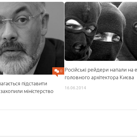
Російські рейдери напали на е
0
головного архітектора Києва
агається підставити
16.06.2014
і захопили міністерство