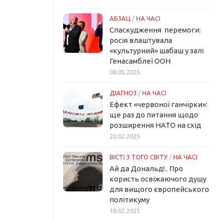
АБЗАЦ
/
НА ЧАСІ
Спаскудження перемоги:
росія влаштувала
«культурний» шабаш у залі
Генасамблеї ООН
08.05.2025
ДІАГНОЗ
/
НА ЧАСІ
Ефект «червоної ганчірки»:
ще раз до питання щодо
розширення НАТО на схід
20.02.2025
ВІСТІ З ТОГО СВІТУ
/
НА ЧАСІ
Ай да Дональд!.. Про
користь освіжаючого душу
для вищого європейського
політикуму
18.02.2025