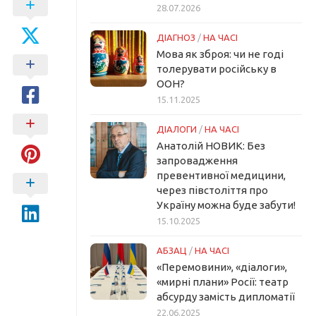
28.07.2026
ДІАГНОЗ
/
НА ЧАСІ
Мова як зброя: чи не годі
толерувати російську в
ООН?
15.11.2025
ДІАЛОГИ
/
НА ЧАСІ
Анатолій НОВИК: Без
запровадження
превентивної медицини,
через півстоліття про
Україну можна буде забути!
15.10.2025
АБЗАЦ
/
НА ЧАСІ
«Перемовини», «діалоги»,
«мирні плани» Росії: театр
абсурду замість дипломатії
22.06.2025