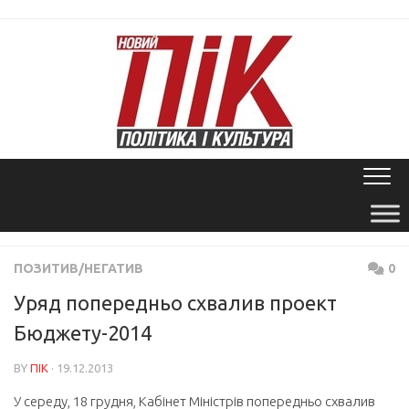
Skip
to
content
ПОЗИТИВ/НЕГАТИВ
0
Уряд попередньо схвалив проект
Бюджету-2014
BY
ПІК
· 19.12.2013
У середу, 18 грудня, Кабінет Міністрів попередньо схвалив