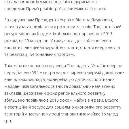
вкладання коштів у модернізацію підприємств», —
повідомив Прем’єр-міністр України Микола Азаров.
За дорученням Президента України Віктора Януковича,
значна увага приділяється розвитку регіонів. Так, загальний
ресурс місцевих бюджетів збільшено, порівняно з 2013
роком, на 15 млрд грн. У тому числі для забезпечення
виплати підвищення заробітної плати, оплати енергоносіїв
та реалізації регіональних програм.
Також на виконання доручення Президента України вперше
передбачено 594 млн грн на розширення мережі дошкільних
навчальних закладів, модернізацію дитячих спортивних
майданчиків загальноосвітніх та дошкільних навчальних
закладів. Дер­жавний фонд регіонального розвитку
збільшено порівняно з 2013 роком майже в 4 рази. Всього
інвестиційний ресурс для соціально-економічного розвитку
територій у наступному році становитиме майже 16 млрд
грн.