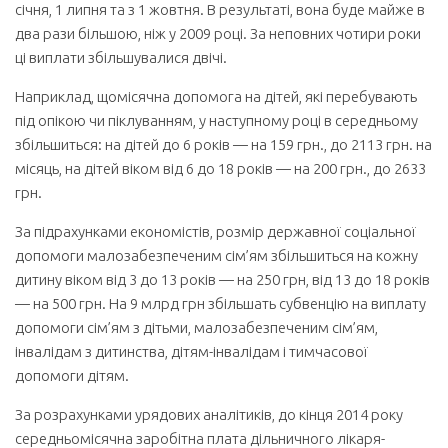
січня, 1 липня та з 1 жовтня. В результаті, вона буде майже в
два рази більшою, ніж у 2009 році. За неповних чотири роки
ці виплати збільшувалися двічі.
Наприклад, щомісячна допомога на дітей, які перебувають
під опікою чи піклуван­ням, у наступному році в середньому
збільшиться: на дітей до 6 років — на 159 грн., до 2113 грн. на
місяць, на дітей віком від 6 до 18 років — на 200 грн., до 2633
грн.
За підрахунками економістів, розмір державної соціальної
допомоги малозабезпе­ченим сім’ям збільшиться на кожну
дитину віком від 3 до 13 років — на 250 грн, від 13 до 18 років
— на 500 грн. На 9 млрд грн збільшать субвенцію на виплату
допомоги сім’ям з дітьми, малозабезпеченим сім’ям,
інвалідам з дитинства, дітям-інвалідам і тимчасової
допомоги дітям.
За розрахунками урядових аналітиків, до кінця 2014 року
середньомісячна заробітна плата дільничного лікаря-