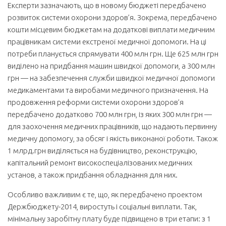
Експерти зазначають, що в новому бюджеті передбачено
розвиток системи охорони здоров’я. Зокрема, передбачено
кошти місцевим бюджетам на додаткові виплати медичним
працівникам системи екстреної медичної допомоги. На ці
потреби планується спрямувати 400 млн грн. Ще 625 млн грн
виділено на придбання ма­шин швидкої допомоги, а 300 млн
грн — на забезпечення служби швидкої медичної допомоги
медикаментами та виробами медичного призначення. На
продовження реформи системи охорони здоров’я
передбачено додатково 700 млн грн, із яких 300 млн грн —
для заохочення медичних працівників, що надають первинну
медичну допомогу, за обсяг і якість виконаної роботи. Також
1 млрд.грн виділяється на будів­ництво, реконструкцію,
капітальний ремонт високоспеціалізованих медичних
установ, а також придбання обладнання для них.
Особливо важливим є те, що, як передбачено проектом
Держбюджету-2014, виростуть і соціальні виплати. Так,
мінімальну заробітну плату буде підвищено в три етапи: з 1