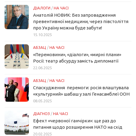
ДІАЛОГИ
/
НА ЧАСІ
Анатолій НОВИК: Без запровадження
превентивної медицини, через півстоліття
про Україну можна буде забути!
15.10.2025
АБЗАЦ
/
НА ЧАСІ
«Перемовини», «діалоги», «мирні плани»
Росії: театр абсурду замість дипломатії
22.06.2025
АБЗАЦ
/
НА ЧАСІ
Спаскудження перемоги: росія влаштувала
«культурний» шабаш у залі Генасамблеї ООН
08.05.2025
ДІАГНОЗ
/
НА ЧАСІ
Ефект «червоної ганчірки»: ще раз до
питання щодо розширення НАТО на схід
20.02.2025