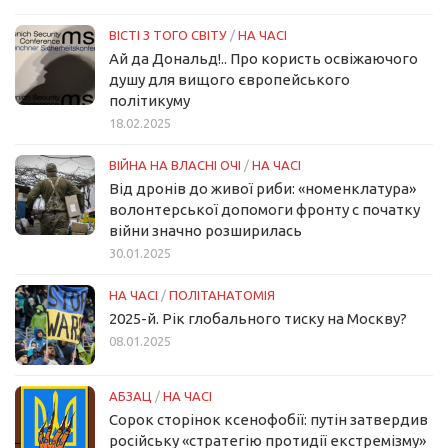
ВІСТІ З ТОГО СВІТУ
/
НА ЧАСІ
Ай да Дональд!.. Про користь освіжаючого
душу для вищого європейського
політикуму
18.02.2025
ВІЙНА НА ВЛАСНІ ОЧІ
/
НА ЧАСІ
Від дронів до живої риби: «номенклатура»
волонтерської допомоги фронту с початку
війни значно розширилась
30.01.2025
НА ЧАСІ
/
ПОЛІТАНАТОМІЯ
2025-й. Рік глобального тиску на Москву?
08.01.2025
АБЗАЦ
/
НА ЧАСІ
Сорок сторінок ксенофобії: путін затвердив
російську «стратегію протидії екстремізму»