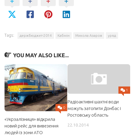
Tags:
держбюджет-2014
Кабмін
Микола Азаров
уряд
YOU MAY ALSO LIKE...
1
Радіоактивні шахтні води
0
можуть затопити Донбас і
Ростовську область
«Укрзалізниця» відкрила
22.10.2014
новий рейс для вивезення
людей із зони АТО