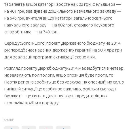
терапевта вищої категорії зросте на 602 грн, фельдшера —
на 401 грн, завідувача дошкільного навчального закладу —
на 645 грн, вчителя вищої категорії загальноосвітнього
навчального закладу — на 602 грн, старшого наукового
співробітника — на 748 грн.
Серед усього іншого, проект Державного бюджету на 2014
рік передбачає надан­ня державних гарантій на 50 млрд грн
для реалізації програми активізації економіки.
Розгляд проекту Держбюджету-2014 має відбутися в четвер.
Як заявляють політо­логи, якщо опозиція буде проти, то
Партія регіонів зробить це без урахування опози­ційних сил. У
нинішній ситуації це особливо важливо, оскільки сьогодні
бюджет — це сигнал для інвесторів і кредиторів, що
економіка країни в порядку.
SHARE