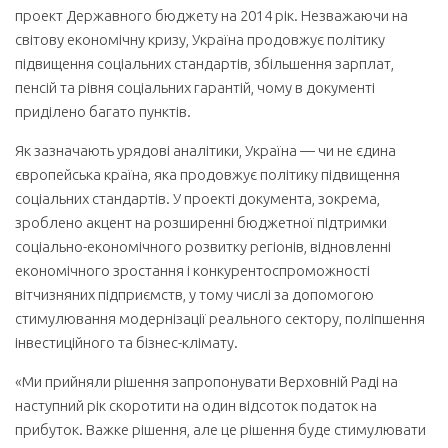
проект Державного бюджету на 2014 рік. Незважаючи на
світову економічну кризу, Україна продовжує політику
підвищення соціальних стандартів, збільшення зарплат,
пенсій та рівня соціальних гарантій, чому в документі
приділено багато пунктів.
Як зазначають урядові аналітики, Україна — чи не єдина
європейська країна, яка продовжує політику підвищення
соціальних стандартів. У проекті документа, зокре­ма,
зроблено акцент на розширенні бюджетної підтримки
соціально-економічного розвитку регіонів, відновленні
економічного зростання і конкурентоспроможності
вітчизняних підприємств, у тому числі за допомогою
стимулювання модернізації ре­ального сектору, поліпшення
інвестиційного та бізнес-клімату.
«Ми прийняли рішення запропонувати Верховній Раді на
наступний рік скоротити на один відсоток податок на
прибуток. Важке рішення, але це рішення буде стимулю­вати