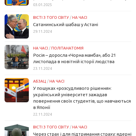
03.01.2025
ВІСТІ З ТОГО СВІТУ
/
НА ЧАСІ
Сатанинський шабаш у Астані
29.11.2024
НА ЧАСІ
/
ПОЛІТАНАТОМІЯ
Росія – доросла «Чорна мамба», або 21
листопада в новітній історії людства
23.11.2024
АБЗАЦ
/
НА ЧАСІ
У пошуках «розсудливого рішення»:
український університет зажадав
повернення своїх студентів, що навчаються
в Японії
22.11.2024
ВІСТІ З ТОГО СВІТУ
/
НА ЧАСІ
Через страх і для підтримання страху: ядерні