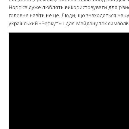
Норріса дуже люблять використовувати для різно
головне навіть не це. Люди, що знаходяться на 
український «Беркут». І для Майдану так симво