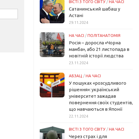
ВІСТІ З ТОГО СВІТУ
/
НА ЧАСІ
Сатанинський шабаш у
Астані
29.11.2024
НА ЧАСІ
/
ПОЛІТАНАТОМІЯ
Росія – доросла «Чорна
мамба», або 21 листопада в
новітній історії людства
23.11.2024
АБЗАЦ
/
НА ЧАСІ
У пошуках «розсудливого
рішення»: український
університет зажадав
повернення своїх студентів,
що навчаються в Японії
22.11.2024
ВІСТІ З ТОГО СВІТУ
/
НА ЧАСІ
Через страх і для