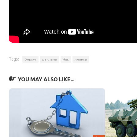
Tags:
беркут
реклама
Чак
ялинка
YOU MAY ALSO LIKE...