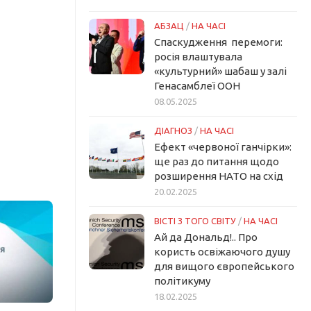
АБЗАЦ
/
НА ЧАСІ
Спаскудження перемоги:
росія влаштувала
«культурний» шабаш у залі
Генасамблеї ООН
08.05.2025
ДІАГНОЗ
/
НА ЧАСІ
Ефект «червоної ганчірки»:
ще раз до питання щодо
розширення НАТО на схід
20.02.2025
ВІСТІ З ТОГО СВІТУ
/
НА ЧАСІ
Ай да Дональд!.. Про
користь освіжаючого душу
для вищого європейського
політикуму
18.02.2025