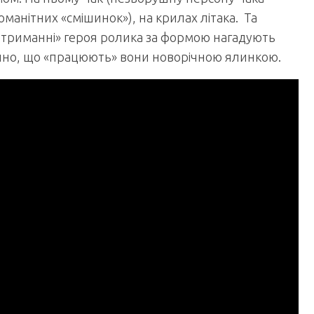
манітних «смішинок»), на крилах літака. Та
«утриманні» героя ролика за формою нагадують
лічно, що «працюють» вони новорічною ялинкою.