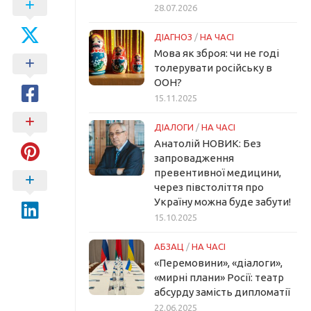
28.07.2026
ДІАГНОЗ
/
НА ЧАСІ
Мова як зброя: чи не годі
толерувати російську в
ООН?
15.11.2025
ДІАЛОГИ
/
НА ЧАСІ
Анатолій НОВИК: Без
запровадження
превентивної медицини,
через півстоліття про
Україну можна буде забути!
15.10.2025
АБЗАЦ
/
НА ЧАСІ
«Перемовини», «діалоги»,
«мирні плани» Росії: театр
абсурду замість дипломатії
22.06.2025