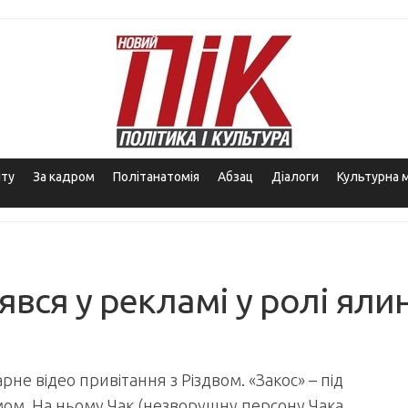
іту
За кадром
Політанатомія
Абзац
Діалоги
Культурна 
явся у рекламі у ролі яли
не відео привітання з Різдвом. «Закос» – під
ом. На ньому Чак (незворушну персону Чака