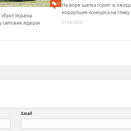
0
На воре шапка горит: в ожид
коррупции конкурса на главу
зброї Україна
у світових лідерах
31.05.2020
Email