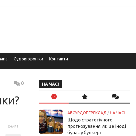
мапа
Судові хроніки
Контакти
0
НА ЧАСІ
нки?
АБСУРДОПЕРЕКЛАД
/
НА ЧАСІ
Щодо стратегічного
прогнозування: як це іноді
SHARE
буває у бункері