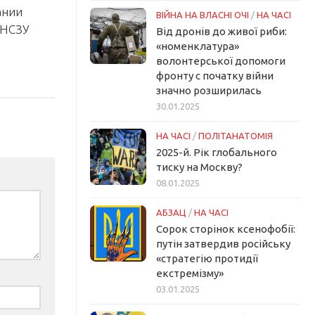
ании
ВІЙНА НА ВЛАСНІ ОЧІ
/
НА ЧАСІ
 НСЗУ
Від дронів до живої риби:
«номенклатура»
волонтерської допомоги
фронту с початку війни
значно розширилась
30.01.2025
НА ЧАСІ
/
ПОЛІТАНАТОМІЯ
2025-й. Рік глобального
тиску на Москву?
08.01.2025
АБЗАЦ
/
НА ЧАСІ
Сорок сторінок ксенофобії:
путін затвердив російську
«стратегію протидії
екстремізму»
03.01.2025