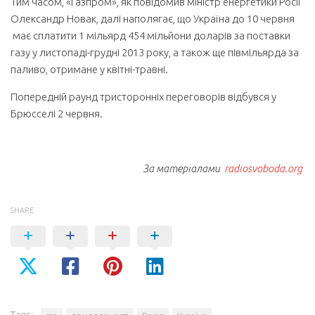
Тим часом, «Газпром», як повідомив міністр енергетики Росії
Олександр Новак, далі наполягає, що Україна до 10 червня
має сплатити 1 мільярд 454 мільйони доларів за поставки
газу у листопаді-грудні 2013 року, а також ще півмільярда за
паливо, отримане у квітні-травні.
Попередній раунд тристоронніх переговорів відбувся у
Брюсселі 2 червня.
За матеріалами
radiosvoboda.org
SHARE