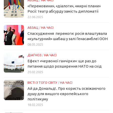
«Перемовини», «діалоги», «мирні плани»
Росії: театр абсурду замість дипломатії
22.06.2025
АБЗАЦ
/
НА ЧАСІ
Спаскудження перемоги: росія влаштувала
«культурний» шабаш у залі Генасамблеї ООН
08.05.2025
ДІАГНОЗ
/
НА ЧАСІ
Ефект «червоної ганчірки»: ще раз до
питання щодо розширення НАТО на схід
20.02.2025
ВІСТІ З ТОГО СВІТУ
/
НА ЧАСІ
Ай да Дональд!.. Про користь освіжаючого
душу для вищого європейського
політикуму
18.02.2025