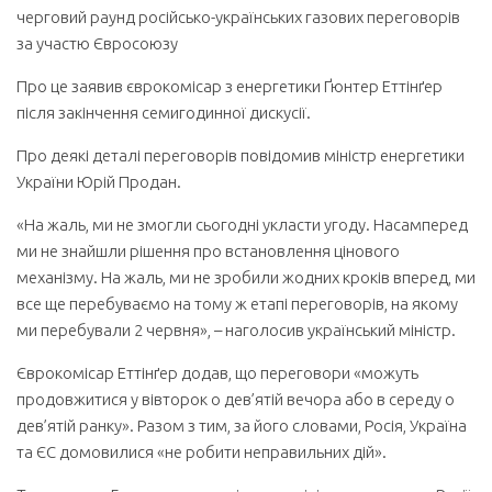
черговий раунд російсько-українських газових переговорів
за участю Євросоюзу
Про це заявив єврокомісар з енергетики Ґюнтер Еттінґер
після закінчення семигодинної дискусії.
Про деякі деталі переговорів повідомив міністр енергетики
України Юрій Продан.
«На жаль, ми не змогли сьогодні укласти угоду. Насамперед
ми не знайшли рішення про встановлення цінового
механізму. На жаль, ми не зробили жодних кроків вперед, ми
все ще перебуваємо на тому ж етапі переговорів, на якому
ми перебували 2 червня», – наголосив український міністр.
Єврокомісар Еттінґер додав, що переговори «можуть
продовжитися у вівторок о дев’ятій вечора або в середу о
дев’ятій ранку». Разом з тим, за його словами, Росія, Україна
та ЄС домовилися «не робити неправильних дій».