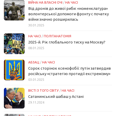
ВІЙНА НА ВЛАСНІ ОЧІ
/
НА ЧАСІ
Від дронів до живої риби: «номенклатура»
волонтерської допомоги фронту с початку
війни значно розширилась
30.01.2025
НА ЧАСІ
/
ПОЛІТАНАТОМІЯ
2025-й. Рік глобального тиску на Москву?
08.01.2025
АБЗАЦ
/
НА ЧАСІ
Сорок сторінок ксенофобії: путін затвердив
російську «стратегію протидії екстремізму»
03.01.2025
ВІСТІ З ТОГО СВІТУ
/
НА ЧАСІ
Сатанинський шабаш у Астані
29.11.2024