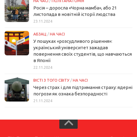
НА ЧАСІ
/
ПОЛІТАНАТОМІЯ
Росія – доросла «Чорна мамба», або 21
листопада в новітній історії людства
23.11.2024
АБЗАЦ
/
НА ЧАСІ
У пошуках «розсудливого рішення»:
український університет зажадав
повернення своїх студентів, що навчаються
в Японії
22.11.2024
ВІСТІ З ТОГО СВІТУ
/
НА ЧАСІ
Через страх і для підтримання страху: ядерні
погрози як ознака безпорадності
21.11.2024