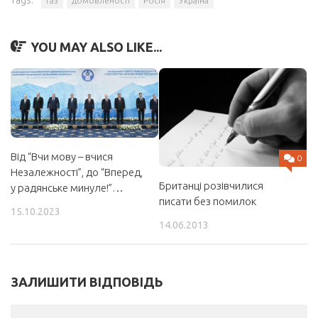
Tags:
газ
домовленості
Росія
Україна
YOU MAY ALSO LIKE...
Від “Вчи мову – вчися
0
Незалежності”, до “Вперед,
Британці розівчилися
у радянське минуле!”…
писати без помилок
15.10.2023
14.06.2013
ЗАЛИШИТИ ВІДПОВІДЬ