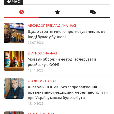
НА ЧАСІ
АБСУРДОПЕРЕКЛАД
/
НА ЧАСІ
Щодо стратегічного прогнозування: як це
іноді буває у бункері
28.07.2026
ДІАГНОЗ
/
НА ЧАСІ
Мова як зброя: чи не годі толерувати
російську в ООН?
15.11.2025
ДІАЛОГИ
/
НА ЧАСІ
Анатолій НОВИК: Без запровадження
превентивної медицини, через півстоліття
про Україну можна буде забути!
15.10.2025
АБЗАЦ
/
НА ЧАСІ