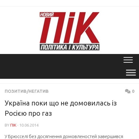
Skip
to
content
ПОЗИТИВ/НЕГАТИВ
0
Україна поки що не домовилась із
Росією про газ
BY
ПІК
· 10.06.2014
У Брюсселі без досягнення домовленостей завершився