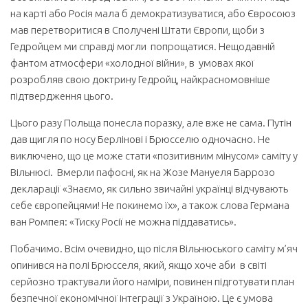
на карті або Росія мала б демократизуватися, або Євросоюз
мав перетворитися в Сполучені Штати Європи, щоби з
Гедройцем ми справді могли попрощатися. Нещодавній
фантом атмосфери «холодної війни», в умовах якої
розробляв свою доктрину Гедройц, найкрасномовніше
підтвердження цього.
Цього разу Польща понесла поразку, але вже не сама. Путін
дав щигля по носу Берлінові і Брюсселю одночасно. Не
виключено, що це може стати «позитивним мінусом» саміту у
Вільнюсі. Вмерли пафосні, як на Жозе Мануеля Баррозо
декларації «Знаємо, як сильно звичайні українці відчувають
себе європейцями! Не покинемо їх», а також слова Германа
ван Ромпея: «Тиску Росії не можна піддаватись».
Побачимо. Всім очевидно, що після Вільнюського саміту м’яч
опинився на полі Брюсселя, який, якщо хоче аби в світі
серйозно трактували його наміри, повинен підготувати план
безпечної економічної інтеграції з Україною. Це є умова