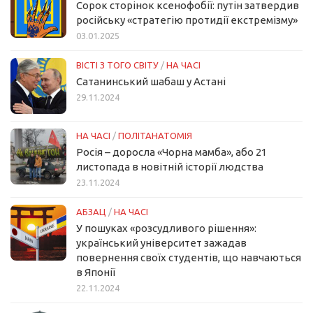
Сорок сторінок ксенофобії: путін затвердив
російську «стратегію протидії екстремізму»
03.01.2025
ВІСТІ З ТОГО СВІТУ
/
НА ЧАСІ
Сатанинський шабаш у Астані
29.11.2024
НА ЧАСІ
/
ПОЛІТАНАТОМІЯ
Росія – доросла «Чорна мамба», або 21
листопада в новітній історії людства
23.11.2024
АБЗАЦ
/
НА ЧАСІ
У пошуках «розсудливого рішення»:
український університет зажадав
повернення своїх студентів, що навчаються
в Японії
22.11.2024