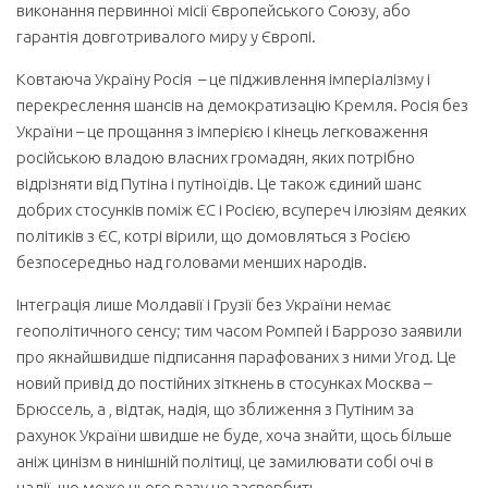
виконання первинної місії Європейського Союзу, або
гарантія довготривалого миру у Європі.
Ковтаюча Україну Росія – це підживлення імперіалізму і
перекреслення шансів на демократизацію Кремля. Росія без
України – це прощання з імперією і кінець легковаження
російською владою власних громадян, яких потрібно
відрізняти від Путіна і путіноїдів. Це також єдиний шанс
добрих стосунків поміж ЄС і Росією, всупереч ілюзіям деяких
політиків з ЄС, котрі вірили, що домовляться з Росією
безпосередньо над головами менших народів.
Інтеграція лише Молдавії і Грузії без України немає
геополітичного сенсу; тим часом Ромпей і Баррозо заявили
про якнайшвидше підписання парафованих з ними Угод. Це
новий привід до постійних зіткнень в стосунках Москва –
Брюссель, а , відтак, надія, що зближення з Путіним за
рахунок України швидше не буде, хоча знайти, щось більше
аніж цинізм в нинішній політиці, це замилювати собі очі в
надії, що може цього разу не засвербить.