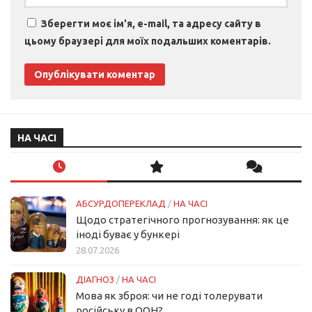
Зберегти моє ім'я, e-mail, та адресу сайту в
цьому браузері для моїх подальших коментарів.
НА ЧАСІ
АБСУРДОПЕРЕКЛАД
/
НА ЧАСІ
Щодо стратегічного прогнозування: як це
іноді буває у бункері
28.07.2026
ДІАГНОЗ
/
НА ЧАСІ
Мова як зброя: чи не годі толерувати
російську в ООН?