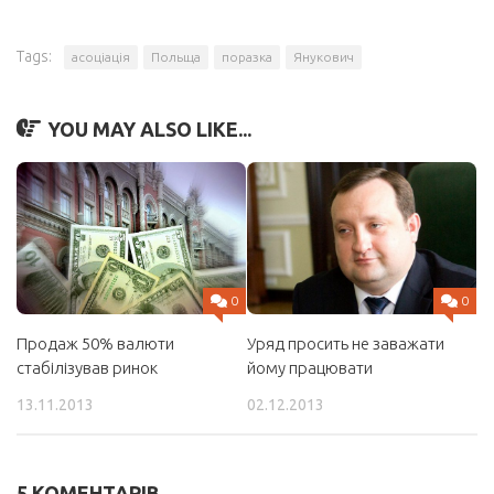
Tags:
асоціація
Польща
поразка
Янукович
YOU MAY ALSO LIKE...
0
0
Продаж 50% валюти
Уряд просить не заважати
стабілізував ринок
йому працювати
13.11.2013
02.12.2013
5 КОМЕНТАРІВ