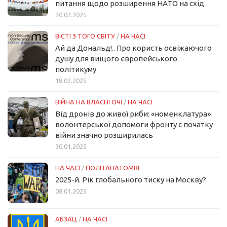
питання щодо розширення НАТО на схід
20.02.2025
ВІСТІ З ТОГО СВІТУ
/
НА ЧАСІ
Ай да Дональд!.. Про користь освіжаючого
душу для вищого європейського
політикуму
18.02.2025
ВІЙНА НА ВЛАСНІ ОЧІ
/
НА ЧАСІ
Від дронів до живої риби: «номенклатура»
волонтерської допомоги фронту с початку
війни значно розширилась
30.01.2025
НА ЧАСІ
/
ПОЛІТАНАТОМІЯ
2025-й. Рік глобального тиску на Москву?
08.01.2025
АБЗАЦ
/
НА ЧАСІ