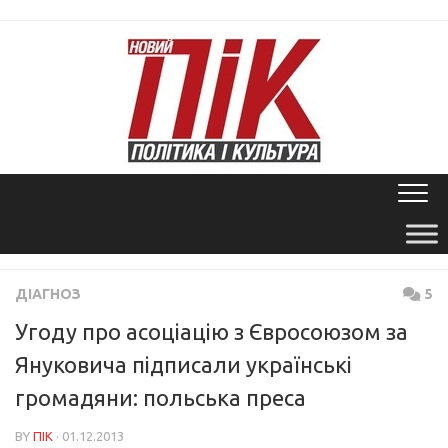
Skip
to
content
ДІАГНОЗ
5
Угоду про асоціацію з Євросоюзом за
Януковича підписали українські
громадяни: польська преса
BY
ПІК
· 01.12.2013