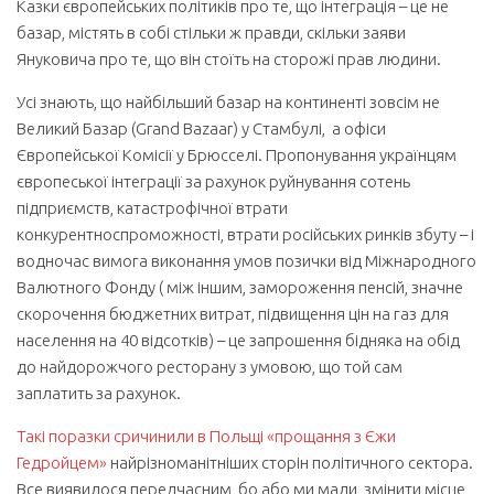
Казки європейських політиків про те, що інтеграція – це не
базар, містять в собі стільки ж правди, скільки заяви
Януковича про те, що він стоїть на сторожі прав людини.
Усі знають, що найбільший базар на континенті зовсім не
Великий Базар (Grand Bazaar) у Стамбулі, а офіси
Європейської Комісії у Брюсселі. Пропонування українцям
європеської інтеграції за рахунок руйнування сотень
підприємств, катастрофічної втрати
конкурентноспроможності, втрати російських ринків збуту – і
водночас вимога виконання умов позички від Міжнародного
Валютного Фонду ( між іншим, замороження пенсій, значне
скорочення бюджетних витрат, підвищення цін на газ для
населення на 40 відсотків) – це запрошення бідняка на обід
до найдорожчого ресторану з умовою, що той сам
заплатить за рахунок.
Такі поразки сричинили в Польщі «прощання з Єжи
Гедройцем
»
найрізноманітніших сторін політичного сектора.
Все виявилося передчасним, бо або ми мали змінити місце