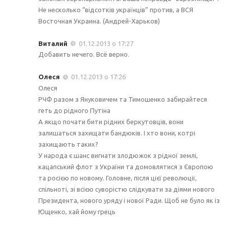
Не несколько “відсотків українців” против, а ВСЯ
Восточная Украина. (Андрей-Харьков)
Виталий
01.12.2013 о 17:27
Добавить нечего. Всё верно.
Олеся
01.12.2013 о 17:26
Олеся
РЧФ разом з Януковичем та Тимошенко забирайтеся
геть до рідного Путіна
А якщо почати бити рідних беркутовців, вони
залишаться захищати бандюків. І хто вони, котрі
захищають таких?
У народа є шанс вигнати злодюжок з рідної землі,
кацапський флот з України та домовлятися з Європою
та росією по новому. Головне, після цієї революції,
спільноті, зі всією суворістю слідкувати за діями нового
Президента, нового уряду і нової Ради. Щоб не було як із
Ющенко, хай йому грець