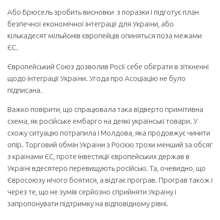
Або Брюсель зробить висновки з поразки і підготує план
безпечної економічної інтеграції для України, або
кількадесят мільйонів європейців опиняться поза межами
ЄС.
Європейський Союз дозволив Росії себе обіграти в зіткненні
щодо інтеграції України. Угода про Асоціацію не було
підписана.
Важко повірити, що спрацювала така відверто примітивна
схема, як російське ембарго на деякі українські товари. У
схожу ситуацію потрапила і Молдова, яка продовжує чинити
опір. Торговий обмін України з Росією трохи менший за обсяг
з країнами ЄС, проте інвестиції європейських держав в
Україні вдесятеро перевищують російські. Та, очевидно, що
Євросоюзу нічого боятися, а відтак програв. Програв також і
через те, що не зумів серйозно сприйняти Україну і
запропонувати підтримку на відповідному рівні.