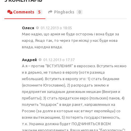
Comments
5
Pingbacks
0
Олеся
01.12.2013 о 18:05
Маю надію, що армія не буде осторонь і вона буде за
народ. Якщо так, то через три місяці у нас буде нова
влада, народна влада.
Андрей
01.12.2013 о 17:37
А я – против “ВСТУПЛЕНИЯ” в евросоюз. Вступить можно
и в дерьмо, не только в европу (хотя разница
небольшая). Вступить в европу это: 1) стать бедными
(вспомните Югославию), 2) распродать землю и
предприятия западным денежным мешкам (Венгрия и
прибалты); 3) стать придатком евро (польских) панов, 4)
получить “подарок” в виде ракет, направленных на
Россию (за долги в которые нас втянут европейцы) со
всеми вытекающими, 5) потерять государственность,
т.к. Украина должна будет ПОДЧИНЯТЬСЯ ВСЕМ
законам европарламента. Ваша неправда “барзописцы”!