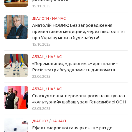
15.11.2025
ДІАЛОГИ
/
НА ЧАСІ
Анатолій НОВИК: Без запровадження
превентивної медицини, через півстоліття
про Україну можна буде забути!
15.10.2025
АБЗАЦ
/
НА ЧАСІ
«Перемовини», «діалоги», «мирні плани»
Росії: театр абсурду замість дипломатії
22.06.2025
АБЗАЦ
/
НА ЧАСІ
Спаскудження перемоги: росія влаштувала
«культурний» шабаш у залі Генасамблеї ООН
08.05.2025
ДІАГНОЗ
/
НА ЧАСІ
Ефект «червоної ганчірки»: ще раз до