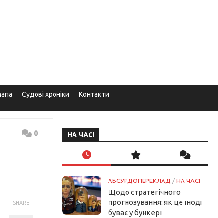
мапа
Судові хроніки
Контакти
0
НА ЧАСІ
АБСУРДОПЕРЕКЛАД
/
НА ЧАСІ
Щодо стратегічного
прогнозування: як це іноді
SHARE
буває у бункері