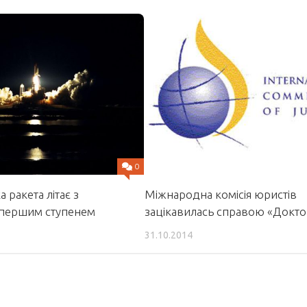
0
Міжнародна комісія юристів
 ракета літає з
зацікавилась справою «Докто
 першим ступенем
31.10.2014