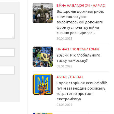
ВІЙНА НА ВЛАСНІ ОЧІ
/
НА ЧАСІ
Від дронів до живої риби:
«номенклатура»
волонтерської допомоги
фронту с початку війни
значно розширилась
30.01.2025
НА ЧАСІ
/
ПОЛІТАНАТОМІЯ
2025-й. Рік глобального
тиску на Москву?
08.01.2025
АБЗАЦ
/
НА ЧАСІ
Сорок сторінок ксенофобії:
путін затвердив російську
«стратегію протидії
екстремізму»
03.01.2025