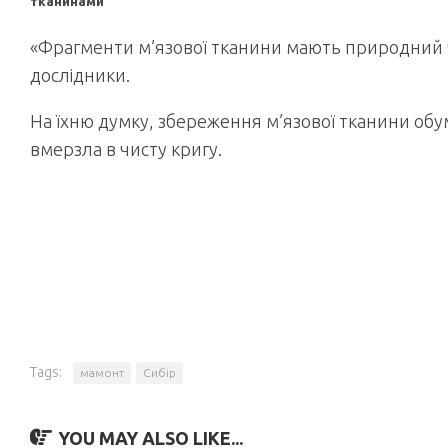
тканинами
«Фрагменти м’язової тканини мають природний ч
дослідники.
На їхню думку, збереження м’язової тканини об
вмерзла в чисту кригу.
Tags:
мамонт
Сибір
YOU MAY ALSO LIKE...