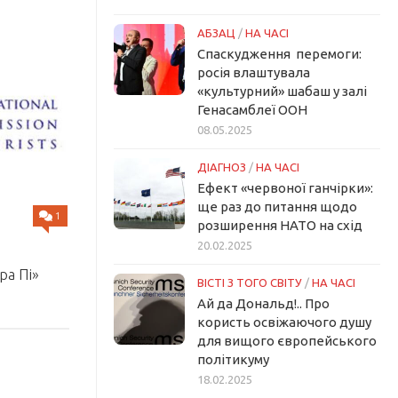
АБЗАЦ
/
НА ЧАСІ
Спаскудження перемоги:
росія влаштувала
«культурний» шабаш у залі
Генасамблеї ООН
08.05.2025
ДІАГНОЗ
/
НА ЧАСІ
Ефект «червоної ганчірки»:
ще раз до питання щодо
1
розширення НАТО на схід
20.02.2025
ра Пі»
ВІСТІ З ТОГО СВІТУ
/
НА ЧАСІ
Ай да Дональд!.. Про
користь освіжаючого душу
для вищого європейського
політикуму
18.02.2025