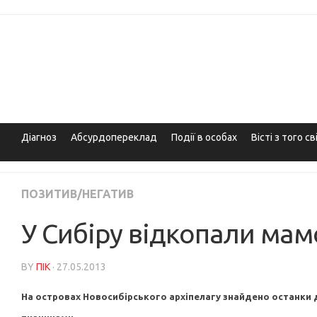
Skip
to
content
Діагноз
Абсурдопереклад
Події в особах
Вісті з того св
ПОЗИТИВ/НЕГАТИВ
У Сибіру відкопали мам
BY
ПІК
· 27.05.2013
На островах Новосибірського архіпелагу знайдено останки