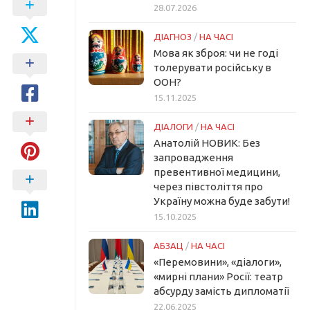
28.07.2026
ДІАГНОЗ
/
НА ЧАСІ
Мова як зброя: чи не годі
толерувати російську в
ООН?
15.11.2025
ДІАЛОГИ
/
НА ЧАСІ
Анатолій НОВИК: Без
запровадження
превентивної медицини,
через півстоліття про
Україну можна буде забути!
15.10.2025
АБЗАЦ
/
НА ЧАСІ
«Перемовини», «діалоги»,
«мирні плани» Росії: театр
абсурду замість дипломатії
22.06.2025