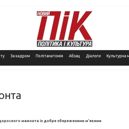
іту
За кадром
Політанатомія
Абзац
Діалоги
Культурна 
онта
 дорослого мамонта із добре збереженими м’якими