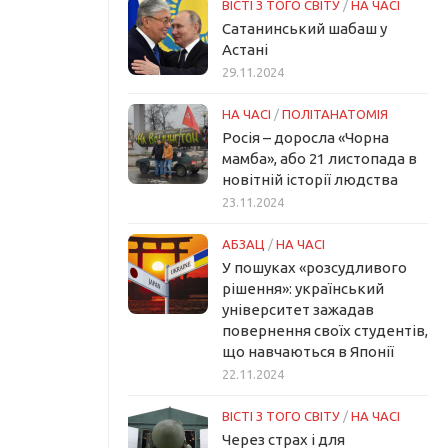
ВІСТІ З ТОГО СВІТУ
/
НА ЧАСІ
Сатанинський шабаш у
Астані
29.11.2024
НА ЧАСІ
/
ПОЛІТАНАТОМІЯ
Росія – доросла «Чорна
мамба», або 21 листопада в
новітній історії людства
23.11.2024
АБЗАЦ
/
НА ЧАСІ
У пошуках «розсудливого
рішення»: український
університет зажадав
повернення своїх студентів,
що навчаються в Японії
22.11.2024
ВІСТІ З ТОГО СВІТУ
/
НА ЧАСІ
Через страх і для