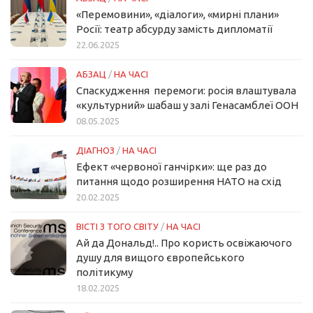
«Перемовини», «діалоги», «мирні плани»
Росії: театр абсурду замість дипломатії
22.06.2025
АБЗАЦ
/
НА ЧАСІ
Спаскудження перемоги: росія влаштувала
«культурний» шабаш у залі Генасамблеї ООН
08.05.2025
ДІАГНОЗ
/
НА ЧАСІ
Ефект «червоної ганчірки»: ще раз до
питання щодо розширення НАТО на схід
20.02.2025
ВІСТІ З ТОГО СВІТУ
/
НА ЧАСІ
Ай да Дональд!.. Про користь освіжаючого
душу для вищого європейського
політикуму
18.02.2025