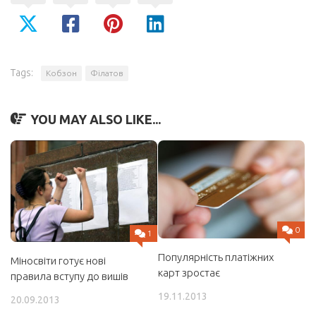
Tags:
Кобзон
Філатов
YOU MAY ALSO LIKE...
0
1
Популярність платіжних
Міносвіти готує нові
карт зростає
правила вступу до вишів
19.11.2013
20.09.2013