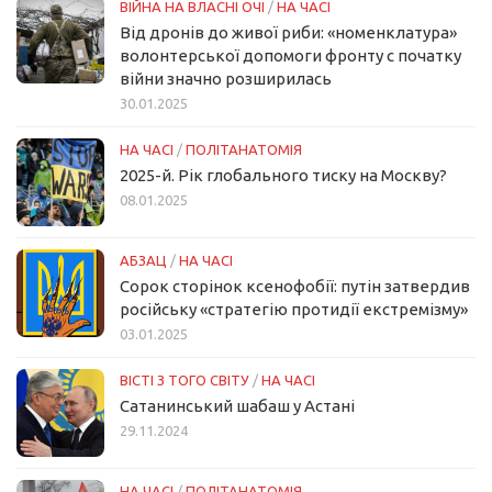
ВІЙНА НА ВЛАСНІ ОЧІ
/
НА ЧАСІ
Від дронів до живої риби: «номенклатура»
волонтерської допомоги фронту с початку
війни значно розширилась
30.01.2025
НА ЧАСІ
/
ПОЛІТАНАТОМІЯ
2025-й. Рік глобального тиску на Москву?
08.01.2025
АБЗАЦ
/
НА ЧАСІ
Сорок сторінок ксенофобії: путін затвердив
російську «стратегію протидії екстремізму»
03.01.2025
ВІСТІ З ТОГО СВІТУ
/
НА ЧАСІ
Сатанинський шабаш у Астані
29.11.2024
НА ЧАСІ
/
ПОЛІТАНАТОМІЯ