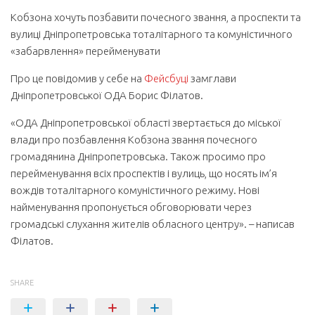
Кобзона хочуть позбавити почесного звання, а проспекти та
вулиці Дніпропетровська тоталітарного та комуністичного
«забарвлення» перейменувати
Про це повідомив у себе на
Фейсбуці
замглави
Дніпропетровської ОДА Борис Філатов.
«ОДА Дніпропетровської області звертається до міської
влади про позбавлення Кобзона звання почесного
громадянина Дніпропетровська. Також просимо про
перейменування всіх проспектів і вулиць, що носять ім’я
вождів тоталітарного комуністичного режиму. Нові
найменування пропонується обговорювати через
громадські слухання жителів обласного центру». – написав
Філатов.
SHARE