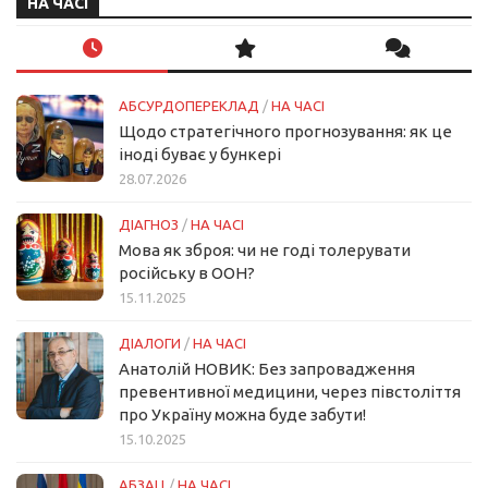
НА ЧАСІ
АБСУРДОПЕРЕКЛАД
/
НА ЧАСІ
Щодо стратегічного прогнозування: як це
іноді буває у бункері
28.07.2026
ДІАГНОЗ
/
НА ЧАСІ
Мова як зброя: чи не годі толерувати
російську в ООН?
15.11.2025
ДІАЛОГИ
/
НА ЧАСІ
Анатолій НОВИК: Без запровадження
превентивної медицини, через півстоліття
про Україну можна буде забути!
15.10.2025
АБЗАЦ
/
НА ЧАСІ