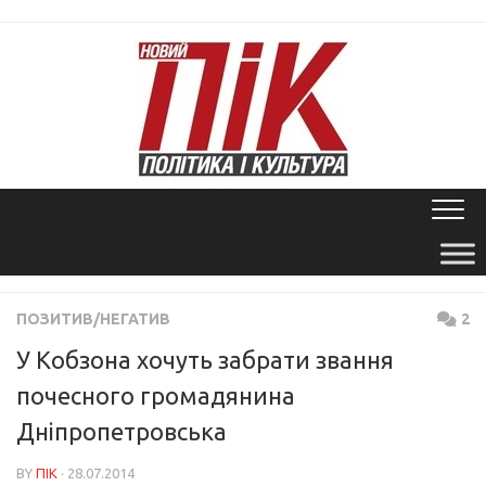
Skip
to
content
ПОЗИТИВ/НЕГАТИВ
2
У Кобзона хочуть забрати звання
почесного громадянина
Дніпропетровська
BY
ПІК
· 28.07.2014