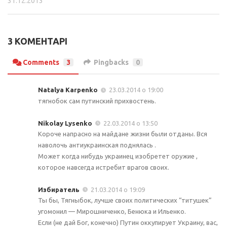
31.12.2013
3 КОМЕНТАРІ
Comments
3
Pingbacks
0
Natalya Karpenko
23.03.2014 о 19:00
тягнобок сам путинский прихвостень.
Nikolay Lysenko
22.03.2014 о 13:50
Короче напрасно на майдане жизни были отданы. Вся
наволочь антиукраинская поднялась .
Может когда нибудь украинец изобретет оружие ,
которое навсегда истребит врагов своих.
Избиратель
21.03.2014 о 19:09
Ты бы, Тягныбок, лучше своих политических “титушек”
угомонил — Мирошниченко, Бенюка и Ильенко.
Если (не дай Бог, конечно) Путин оккупирует Украину, вас,