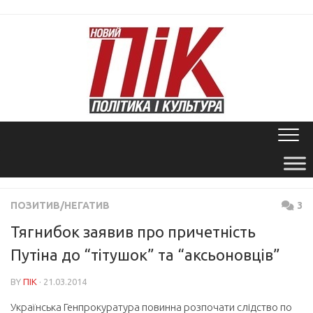
Skip
to
content
ПОЗИТИВ/НЕГАТИВ
3
Тягнибок заявив про причетність
Путіна до “тітушок” та “аксьоновців”
BY
ПІК
· 21.03.2014
Українська Генпрокуратура повинна розпочати слідство по