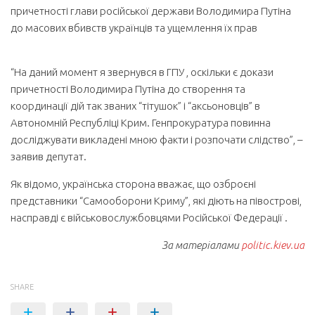
причетності глави російської держави Володимира Путіна
до масових вбивств українців та ущемлення їх прав
“На даний момент я звернувся в ГПУ , оскільки є докази
причетності Володимира Путіна до створення та
координації дій так званих “тітушок” і “аксьоновців” в
Автономній Республіці Крим. Генпрокуратура повинна
досліджувати викладені мною факти і розпочати слідство”, –
заявив депутат.
Як відомо, українська сторона вважає, що озброєні
представники “Самооборони Криму”, які діють на півострові,
насправді є військовослужбовцями Російської Федерації .
За матеріалами
politic.kiev.ua
SHARE