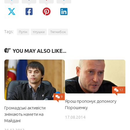
Tags:
Путін
тітушки
Тягнибок
YOU MAY ALSO LIKE...
12
9
Ярош пропонує допомогу
Порошенку
Громадські активісти
знімають намети на
17.08.2014
Майдані