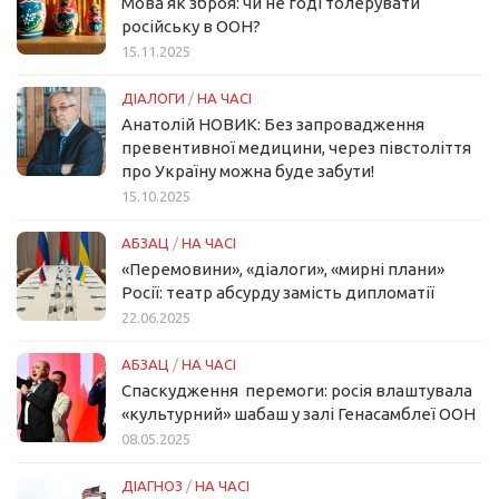
Мова як зброя: чи не годі толерувати
російську в ООН?
15.11.2025
ДІАЛОГИ
/
НА ЧАСІ
Анатолій НОВИК: Без запровадження
превентивної медицини, через півстоліття
про Україну можна буде забути!
15.10.2025
АБЗАЦ
/
НА ЧАСІ
«Перемовини», «діалоги», «мирні плани»
Росії: театр абсурду замість дипломатії
22.06.2025
АБЗАЦ
/
НА ЧАСІ
Спаскудження перемоги: росія влаштувала
«культурний» шабаш у залі Генасамблеї ООН
08.05.2025
ДІАГНОЗ
/
НА ЧАСІ