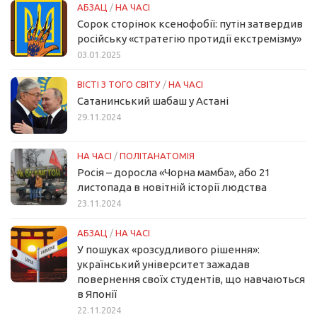
АБЗАЦ
/
НА ЧАСІ
Сорок сторінок ксенофобії: путін затвердив
російську «стратегію протидії екстремізму»
03.01.2025
ВІСТІ З ТОГО СВІТУ
/
НА ЧАСІ
Сатанинський шабаш у Астані
29.11.2024
НА ЧАСІ
/
ПОЛІТАНАТОМІЯ
Росія – доросла «Чорна мамба», або 21
листопада в новітній історії людства
23.11.2024
АБЗАЦ
/
НА ЧАСІ
У пошуках «розсудливого рішення»:
український університет зажадав
повернення своїх студентів, що навчаються
в Японії
22.11.2024