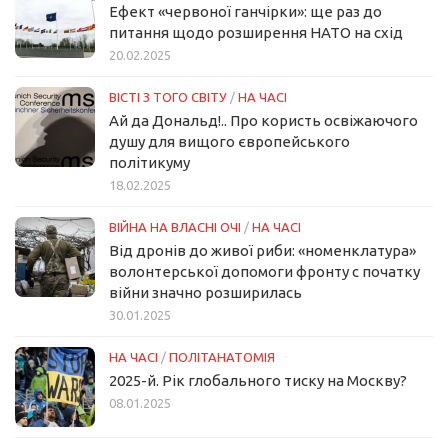
Ефект «червоної ганчірки»: ще раз до
питання щодо розширення НАТО на схід
20.02.2025
ВІСТІ З ТОГО СВІТУ
/
НА ЧАСІ
Ай да Дональд!.. Про користь освіжаючого
душу для вищого європейського
політикуму
18.02.2025
ВІЙНА НА ВЛАСНІ ОЧІ
/
НА ЧАСІ
Від дронів до живої риби: «номенклатура»
волонтерської допомоги фронту с початку
війни значно розширилась
30.01.2025
НА ЧАСІ
/
ПОЛІТАНАТОМІЯ
2025-й. Рік глобального тиску на Москву?
08.01.2025