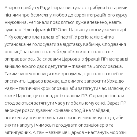
Азаров прибув у Раду і зараз виступає с трибуни із старими
піснями про безмежну любов до євроінтеграційного курсу
Януковича. Регіонали поводяться дуже впевнено, навіть
зухвало. Член фракції ПР Олег Царьов у своєму коментарі
ПІКу озвучив план владної партії. У регіоналів є чітка
установка не голосувати за відставку Кабміну. Сподівання
опозиції на наявність необхідної кількості голосів не
виправдалось. За словами Царьова із фракції ПР насправді
вийшло всього двоє депутатів – Жванія та Богословська.
Таким чином опозиція вже зрозуміла, що голосів в неї не
вистачить. Царьов вважає, що вимога запросити Уряд до
Ради – тактичний крок опозиції аби затягнути час. Власне, як
каже Царьов, це співпадає із планом ПР. Однак регіонали
сподіваються затягнути час у глобальному сенсі. Зараз ПР
анонсує розслідування кривавих подій на Майдані,
потихеньку почне «зливати» призначених винуватців, аби
зняти напругу і чимось підгодувати опозиціонерів та
мітингуючих. А там – зазначив Царьов – настануть морози і