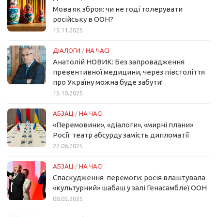
Мова як зброя: чи не годі толерувати
російську в ООН?
15.11.2025
ДІАЛОГИ
/
НА ЧАСІ
Анатолій НОВИК: Без запровадження
превентивної медицини, через півстоліття
про Україну можна буде забути!
15.10.2025
АБЗАЦ
/
НА ЧАСІ
«Перемовини», «діалоги», «мирні плани»
Росії: театр абсурду замість дипломатії
22.06.2025
АБЗАЦ
/
НА ЧАСІ
Спаскудження перемоги: росія влаштувала
«культурний» шабаш у залі Генасамблеї ООН
08.05.2025