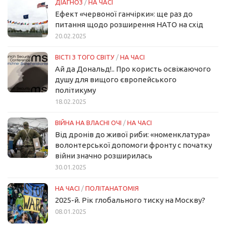
ДІАГНОЗ
/
НА ЧАСІ
Ефект «червоної ганчірки»: ще раз до
питання щодо розширення НАТО на схід
20.02.2025
ВІСТІ З ТОГО СВІТУ
/
НА ЧАСІ
Ай да Дональд!.. Про користь освіжаючого
душу для вищого європейського
політикуму
18.02.2025
ВІЙНА НА ВЛАСНІ ОЧІ
/
НА ЧАСІ
Від дронів до живої риби: «номенклатура»
волонтерської допомоги фронту с початку
війни значно розширилась
30.01.2025
НА ЧАСІ
/
ПОЛІТАНАТОМІЯ
2025-й. Рік глобального тиску на Москву?
08.01.2025