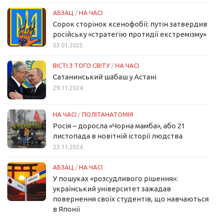
АБЗАЦ
/
НА ЧАСІ
Сорок сторінок ксенофобії: путін затвердив
російську «стратегію протидії екстремізму»
03.01.2025
ВІСТІ З ТОГО СВІТУ
/
НА ЧАСІ
Сатанинський шабаш у Астані
29.11.2024
НА ЧАСІ
/
ПОЛІТАНАТОМІЯ
Росія – доросла «Чорна мамба», або 21
листопада в новітній історії людства
23.11.2024
АБЗАЦ
/
НА ЧАСІ
У пошуках «розсудливого рішення»:
український університет зажадав
повернення своїх студентів, що навчаються
в Японії