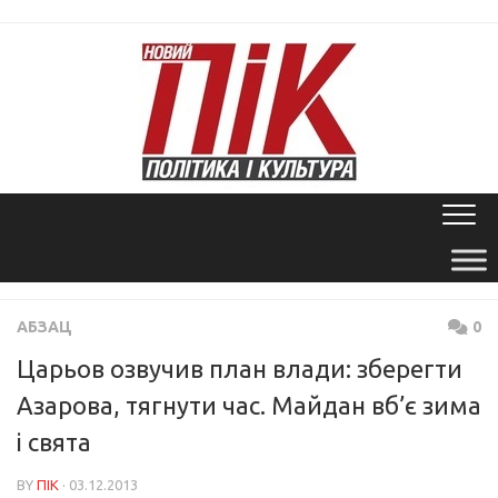
Skip
to
content
АБЗАЦ
0
Царьов озвучив план влади: зберегти
Азарова, тягнути час. Майдан вб’є зима
і свята
BY
ПІК
· 03.12.2013