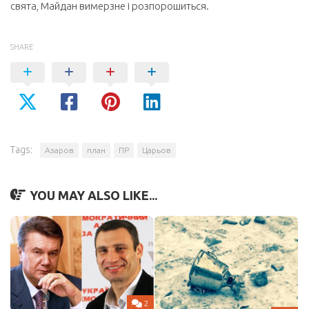
свята, Майдан вимерзне і розпорошиться.
SHARE
Tags:
Азаров
план
ПР
Царьов
YOU MAY ALSO LIKE...
2