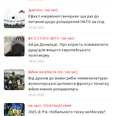
ДІАГНОЗ
/
НА ЧАСІ
Ефект «червоної ганчірки»: ще раз до
питання щодо розширення НАТО на схід
20.02.2025
ВІСТІ З ТОГО СВІТУ
/
НА ЧАСІ
Ай да Дональд!.. Про користь освіжаючого
душу для вищого європейського
політикуму
18.02.2025
ВІЙНА НА ВЛАСНІ ОЧІ
/
НА ЧАСІ
Від дронів до живої риби: «номенклатура»
волонтерської допомоги фронту с початку
війни значно розширилась
30.01.2025
НА ЧАСІ
/
ПОЛІТАНАТОМІЯ
2025-й. Рік глобального тиску на Москву?