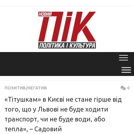
Skip
to
content
ПОЗИТИВ/НЕГАТИВ
0
«Тітушкам» в Києві не стане гірше від
того, що у Львові не буде ходити
транспорт, чи не буде води, або
тепла», – Садовий