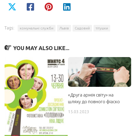
Tags:
комунальні служби
Львів
Садовий
тітушки
YOU MAY ALSO LIKE...
«Друга армія світу» на
шляху до повного фіаско
15.03.2023