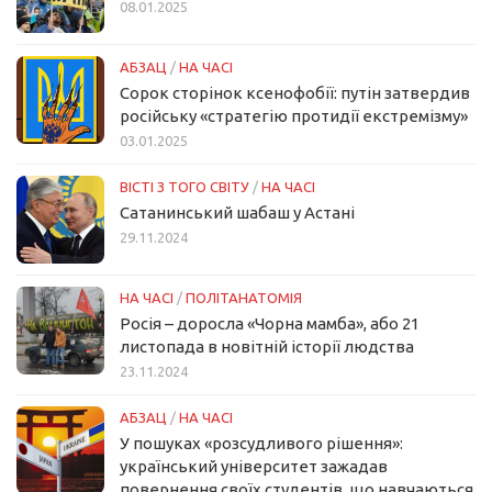
08.01.2025
АБЗАЦ
/
НА ЧАСІ
Сорок сторінок ксенофобії: путін затвердив
російську «стратегію протидії екстремізму»
03.01.2025
ВІСТІ З ТОГО СВІТУ
/
НА ЧАСІ
Сатанинський шабаш у Астані
29.11.2024
НА ЧАСІ
/
ПОЛІТАНАТОМІЯ
Росія – доросла «Чорна мамба», або 21
листопада в новітній історії людства
23.11.2024
АБЗАЦ
/
НА ЧАСІ
У пошуках «розсудливого рішення»:
український університет зажадав
повернення своїх студентів, що навчаються