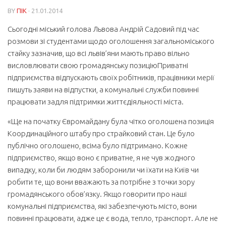
BY
ПІК
· 21.01.2014
Сьогодні міський голова Львова Андрій Садовий під час
розмови зі студентами щодо оголошення загальноміського
стайку зазначив, що всі львів’яни мають право вільно
висловлювати свою громадянську позицію
Приватні
підприємства відпускають своїх робітників, працівники мерії
пишуть заяви на відпустки, а комунальні служби повинні
працювати задля підтримки життєдіяльності міста.
«Ще на початку Євромайдану була чітко оголошена позиція
Координаційного штабу про страйковий стан. Це було
публічно оголошено, всіма було підтримано. Кожне
підприємство, якщо воно є приватне, я не чув жодного
випадку, коли би людям заборонили чи їхати на Київ чи
робити те, що вони вважають за потрібне з точки зору
громадянського обов’язку. Якщо говорити про наші
комунальні підприємства, які забезпечують місто, вони
повинні працювати, адже це є вода, тепло, транспорт. Але не