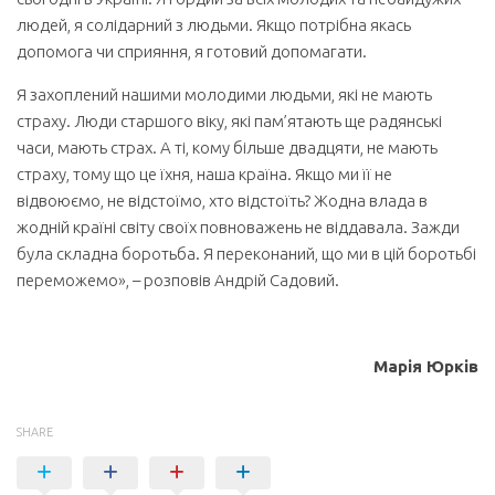
людей, я солідарний з людьми. Якщо потрібна якась
допомога чи сприяння, я готовий допомагати.
Я захоплений нашими молодими людьми, які не мають
страху. Люди старшого віку, які пам’ятають ще радянські
часи, мають страх. А ті, кому більше двадцяти, не мають
страху, тому що це їхня, наша країна. Якщо ми її не
відвоюємо, не відстоїмо, хто відстоїть? Жодна влада в
жодній країні світу своїх повноважень не віддавала. Зажди
була складна боротьба. Я переконаний, що ми в цій боротьбі
переможемо», – розповів Андрій Садовий.
Марія Юрків
SHARE