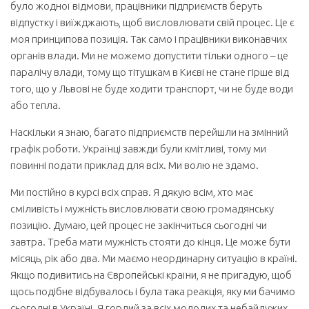
було жодної відмови, працівники підприємств беруть
відпустку і виїжджають, щоб висловлювати свій процес. Це є
моя принципова позиція. Так само і працівники виконавчих
органів влади. Ми не можемо допустити тільки одного – це
паралічу влади, тому що тітушкам в Києві не стане гірше від
того, що у Львові не буде ходити транспорт, чи не буде води
або тепла.
Наскільки я знаю, багато підприємств перейшли на змінний
графік роботи. Українці завжди були кмітливі, тому ми
повинні подати приклад для всіх. Ми волю не здамо.
Ми постійно в курсі всіх справ. Я дякую всім, хто має
сміливість і мужність висловлювати свою громадянську
позицію. Думаю, цей процес не закінчиться сьогодні чи
завтра. Треба мати мужність стояти до кінця. Це може бути
місяць, рік або два. Ми маємо неординарну ситуацію в країні.
Якщо подивитись на Європейські країни, я не пригадую, щоб
щось подібне відбувалось і була така реакція, яку ми бачимо
сьогодні в Україні. Я гордий за всіх молодих та небайдужих