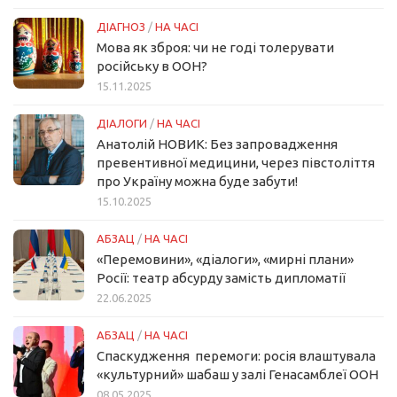
ДІАГНОЗ
/
НА ЧАСІ
Мова як зброя: чи не годі толерувати
російську в ООН?
15.11.2025
ДІАЛОГИ
/
НА ЧАСІ
Анатолій НОВИК: Без запровадження
превентивної медицини, через півстоліття
про Україну можна буде забути!
15.10.2025
АБЗАЦ
/
НА ЧАСІ
«Перемовини», «діалоги», «мирні плани»
Росії: театр абсурду замість дипломатії
22.06.2025
АБЗАЦ
/
НА ЧАСІ
Спаскудження перемоги: росія влаштувала
«культурний» шабаш у залі Генасамблеї ООН
08.05.2025