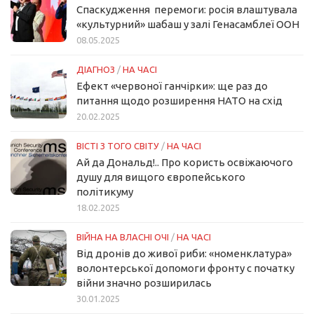
Спаскудження перемоги: росія влаштувала
«культурний» шабаш у залі Генасамблеї ООН
08.05.2025
ДІАГНОЗ
/
НА ЧАСІ
Ефект «червоної ганчірки»: ще раз до
питання щодо розширення НАТО на схід
20.02.2025
ВІСТІ З ТОГО СВІТУ
/
НА ЧАСІ
Ай да Дональд!.. Про користь освіжаючого
душу для вищого європейського
політикуму
18.02.2025
ВІЙНА НА ВЛАСНІ ОЧІ
/
НА ЧАСІ
Від дронів до живої риби: «номенклатура»
волонтерської допомоги фронту с початку
війни значно розширилась
30.01.2025