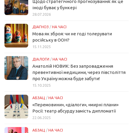
Щодо стратегічного прогнозування: як це
іноді буває у бункері
28.07.2026
ДІАГНОЗ
/
НА ЧАСІ
Мова як зброя: чи не годі толерувати
російську в ООН?
15.11.2025
ДІАЛОГИ
/
НА ЧАСІ
Анатолій НОВИК: Без запровадження
превентивної медицини, через півстоліття
про Україну можна буде забути!
15.10.2025
АБЗАЦ
/
НА ЧАСІ
«Перемовини», «діалоги», «мирні плани»
Росії: театр абсурду замість дипломатії
22.06.2025
АБЗАЦ
/
НА ЧАСІ