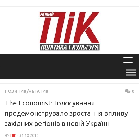
Skip
to
content
ПОЗИТИВ/НЕГАТИВ
0
The Economist: Голосування
продемонструвало зростання впливу
західних регіонів в новій Україні
BY
ПІК
· 31.10.2014