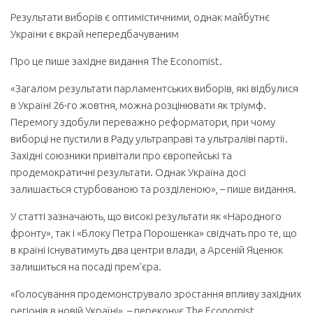
Результати виборів є оптимістичними, однак майбутнє
України є вкрай непередбачуваним
Про це пише західне видання The Economist.
«Загалом результати парламентських виборів, які відбулися
в Україні 26-го жовтня, можна розцінювати як тріумф.
Перемогу здобули переважно реформатори, при чому
виборці не пустили в Раду ультраправі та ультраліві партії.
Західні союзники привітали про європейські та
продемократичні результати. Однак Україна досі
залишається стурбованою та розділеною», – пише видання.
У статті зазначають, що високі результати як «Народного
фронту», так і «Блоку Петра Порошенка» свідчать про те, що
в країні існуватимуть два центри влади, а Арсеній Яценюк
залишиться на посаді прем’єра.
«Голосування продемонструвало зростання впливу західних
регіонів в новій Україні», – переконує The Economist,