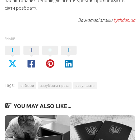
налаштованих регіонів, де агенти Кремля продовжують
сіяти розбрат».
За матеріалами
tyzhden.ua
SHARE
Tags:
вибори
зарубіжна преса
результати
YOU MAY ALSO LIKE...