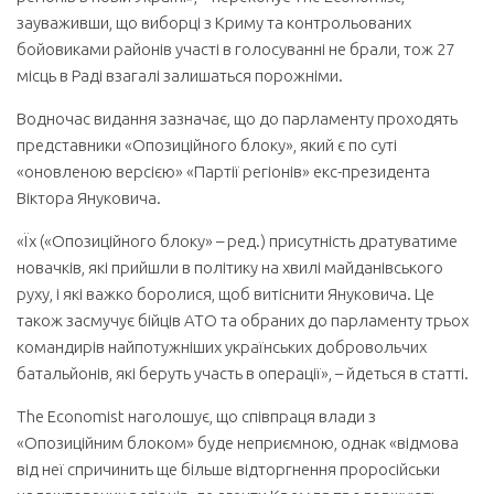
зауваживши, що виборці з Криму та контрольованих
бойовиками районів участі в голосуванні не брали, тож 27
місць в Раді взагалі залишаться порожніми.
Водночас видання зазначає, що до парламенту проходять
представники «Опозиційного блоку», який є по суті
«оновленою версією» «Партії регіонів» екс-президента
Віктора Януковича.
«Їх («Опозиційного блоку» – ред.) присутність дратуватиме
новачків, які прийшли в політику на хвилі майданівського
руху, і які важко боролися, щоб витіснити Януковича. Це
також засмучує бійців АТО та обраних до парламенту трьох
командирів найпотужніших українських добровольчих
батальйонів, які беруть участь в операції», – йдеться в статті.
The Economist наголошує, що співпраця влади з
«Опозиційним блоком» буде неприємною, однак «відмова
від неї спричинить ще більше відторгнення проросійськи