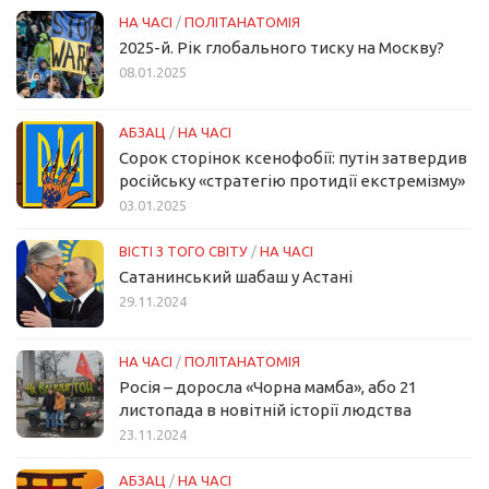
НА ЧАСІ
/
ПОЛІТАНАТОМІЯ
2025-й. Рік глобального тиску на Москву?
08.01.2025
АБЗАЦ
/
НА ЧАСІ
Сорок сторінок ксенофобії: путін затвердив
російську «стратегію протидії екстремізму»
03.01.2025
ВІСТІ З ТОГО СВІТУ
/
НА ЧАСІ
Сатанинський шабаш у Астані
29.11.2024
НА ЧАСІ
/
ПОЛІТАНАТОМІЯ
Росія – доросла «Чорна мамба», або 21
листопада в новітній історії людства
23.11.2024
АБЗАЦ
/
НА ЧАСІ