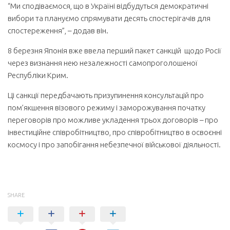
“Ми сподіваємося, що в Україні відбудуться демократичні
вибори та плануємо спрямувати десять спостерігачів для
спостереження”, – додав він.
8 березня Японія вже ввела перший пакет санкцій щодо Росії
через визнання нею незалежності самопроголошеної
Республіки Крим.
Ці санкції передбачають призупинення консультацій про
пом’якшення візового режиму і заморожування початку
переговорів про можливе укладення трьох договорів – про
інвестиційне співробітництво, про співробітництво в освоєнні
космосу і про запобігання небезпечної військової діяльності.
SHARE