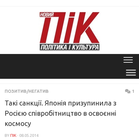
Skip
to
content
ПОЗИТИВ/НЕГАТИВ
1
Такі санкції. Японія призупинила з
Росією співробітництво в освоєнні
космосу
BY
ПІК
· 08.05.2014