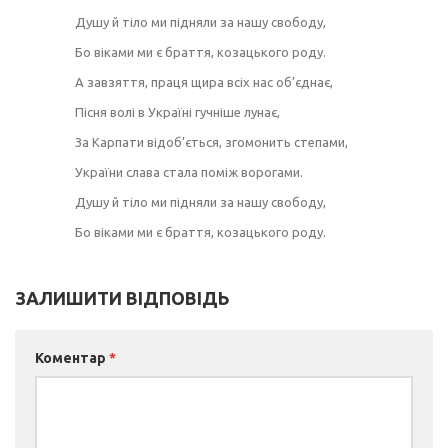
Душу й тіло ми підняли за нашу свободу,
Бо віками ми є браття, козацького роду.
А завзяття, праця щира всіх нас об’єднає,
Пісня волі в Україні гучніше лунає,
За Карпати відоб’ється, згомонить степами,
України слава стала поміж ворогами.
Душу й тіло ми підняли за нашу свободу,
Бо віками ми є браття, козацького роду.
ЗАЛИШИТИ ВІДПОВІДЬ
Коментар
*