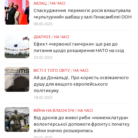
АБЗАЦ
/
НА ЧАСІ
Спаскудження перемоги: росія влаштувала
«культурний» шабаш у залі Генасамблеї ООН
08.05.2025
ДІАГНОЗ
/
НА ЧАСІ
Ефект «червоної ганчірки»: ще раз до
питання щодо розширення НАТО на схід
20.02.2025
ВІСТІ З ТОГО СВІТУ
/
НА ЧАСІ
Ай да Дональд!.. Про користь освіжаючого
душу для вищого європейського
політикуму
18.02.2025
ВІЙНА НА ВЛАСНІ ОЧІ
/
НА ЧАСІ
Від дронів до живої риби: «номенклатура»
волонтерської допомоги фронту с початку
війни значно розширилась
30.01.2025