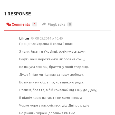
1 RESPONSE
Comments
1
Pingbacks
0
Lihtar
08.05.2014 о 10:46
Процвітає Україна, її слава й воля
З нами, браття Українці, усміхнулась доля
Гинуть наші вороженьки, як роса на сонці,
Бо пануєм лиш Ми, браття, у своїй сторонці.
Душу й тіло ми підняли за нашу свободу,
Бо віками ми є браття, козацького роду.
Станем, браття, в бій кривавий від Сяну до Дону,
В ріднім краю панувати не дамо нікому;
Чорне море в нас сміється, дід Дніпро радіє,
Бо у нашій Україні доленька квітніє.