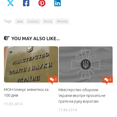
Tags:
віза
космос
Росія
Японія
YOU MAY ALSO LIKE...
0
0
МОН планує змінитись за
Міністерство оборони
100 днів
України вкотре просить не
грати на руку ворогам
11.03.2014
17.06.2014