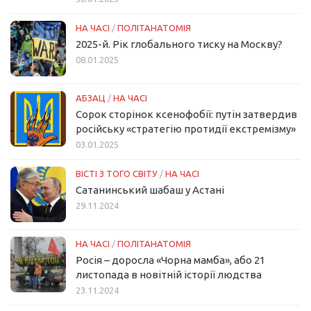
НА ЧАСІ
/
ПОЛІТАНАТОМІЯ
2025-й. Рік глобального тиску на Москву?
08.01.2025
АБЗАЦ
/
НА ЧАСІ
Сорок сторінок ксенофобії: путін затвердив
російську «стратегію протидії екстремізму»
03.01.2025
ВІСТІ З ТОГО СВІТУ
/
НА ЧАСІ
Сатанинський шабаш у Астані
29.11.2024
НА ЧАСІ
/
ПОЛІТАНАТОМІЯ
Росія – доросла «Чорна мамба», або 21
листопада в новітній історії людства
23.11.2024