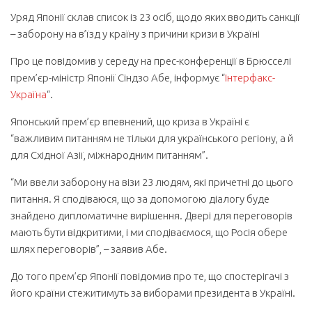
Уряд Японії склав список із 23 осіб, щодо яких вводить санкції
– заборону на в’їзд у країну з причини кризи в Україні
Про це повідомив у середу на прес-конференції в Брюсселі
прем’єр-міністр Японії Сіндзо Абе, інформує “
Інтерфакс-
Україна
“.
Японський прем’єр впевнений, що криза в Україні є
“важливим питанням не тільки для українського регіону, а й
для Східної Азії, міжнародним питанням”.
“Ми ввели заборону на візи 23 людям, які причетні до цього
питання. Я сподіваюся, що за допомогою діалогу буде
знайдено дипломатичне вирішення. Двері для переговорів
мають бути відкритими, і ми сподіваємося, що Росія обере
шлях переговорів”, – заявив Абе.
До того прем’єр Японії повідомив про те, що спостерігачі з
його країни стежитимуть за виборами президента в Україні.