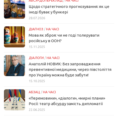
АБСУРДОПЕРЕКЛАД
/
НА ЧАСІ
Щодо стратегічного прогнозування: як це
іноді буває у бункері
28.07.2026
ДІАГНОЗ
/
НА ЧАСІ
Мова як зброя: чи не годі толерувати
російську в ООН?
15.11.2025
ДІАЛОГИ
/
НА ЧАСІ
Анатолій НОВИК: Без запровадження
превентивної медицини, через півстоліття
про Україну можна буде забути!
15.10.2025
АБЗАЦ
/
НА ЧАСІ
«Перемовини», «діалоги», «мирні плани»
Росії: театр абсурду замість дипломатії
22.06.2025