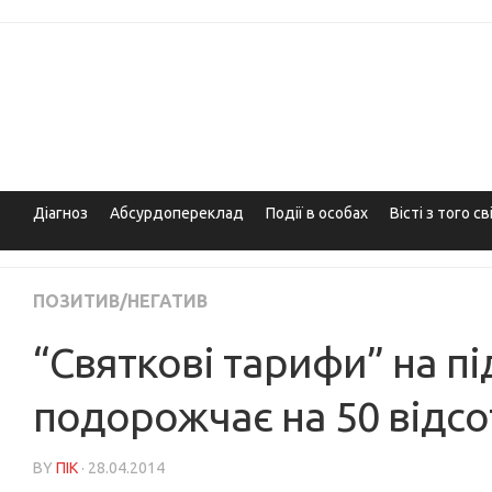
Skip
to
content
Діагноз
Абсурдопереклад
Події в особах
Вісті з того св
ПОЗИТИВ/НЕГАТИВ
“Святкові тарифи” на пі
подорожчає на 50 відсо
BY
ПІК
· 28.04.2014