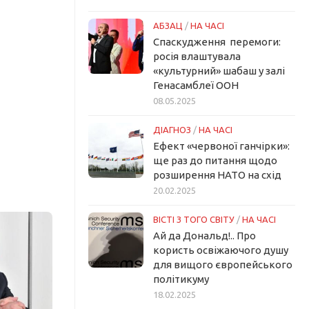
АБЗАЦ
/
НА ЧАСІ
Спаскудження перемоги:
росія влаштувала
«культурний» шабаш у залі
Генасамблеї ООН
08.05.2025
ДІАГНОЗ
/
НА ЧАСІ
Ефект «червоної ганчірки»:
ще раз до питання щодо
розширення НАТО на схід
20.02.2025
ВІСТІ З ТОГО СВІТУ
/
НА ЧАСІ
Ай да Дональд!.. Про
користь освіжаючого душу
для вищого європейського
політикуму
18.02.2025