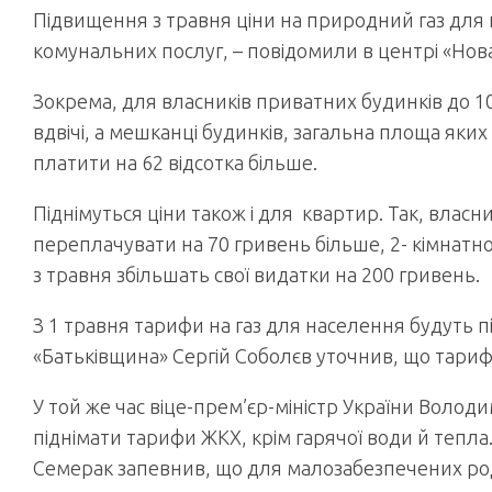
Підвищення з травня ціни на природний газ для
комунальних послуг, – повідомили в центрі «Нова
Зокрема, для власників приватних будинків до 10
вдвічі, а мешканці будинків, загальна площа яких
платити на 62 відсотка більше.
Піднімуться ціни також і для квартир. Так, влас
переплачувати на 70 гривень більше, 2- кімнатної 
з травня збільшать свої видатки на 200 гривень.
З 1 травня тарифи на газ для населення будуть під
«Батьківщина» Сергій Соболєв уточнив, що тарифи
У той же час віце-прем’єр-міністр України Воло
піднімати тарифи ЖКХ, крім гарячої води й тепла. 
Семерак запевнив, що для малозабезпечених родин