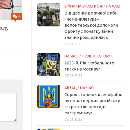
ВІЙНА НА ВЛАСНІ ОЧІ
/
НА ЧАСІ
Від дронів до живої риби:
4
«номенклатура»
волонтерської допомоги
вду.
фронту с початку війни
значно розширилась
30.01.2025
НА ЧАСІ
/
ПОЛІТАНАТОМІЯ
2025-й. Рік глобального
тиску на Москву?
08.01.2025
АБЗАЦ
/
НА ЧАСІ
Сорок сторінок ксенофобії:
путін затвердив російську
«стратегію протидії
екстремізму»
03.01.2025