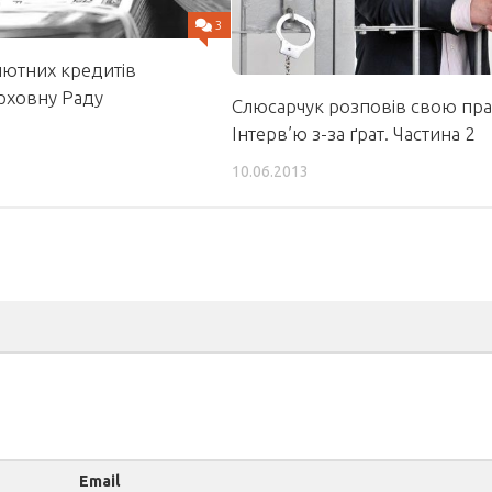
3
лютних кредитів
рховну Раду
Слюсарчук розповів свою пра
Інтерв’ю з-за ґрат. Частина 2
10.06.2013
Email