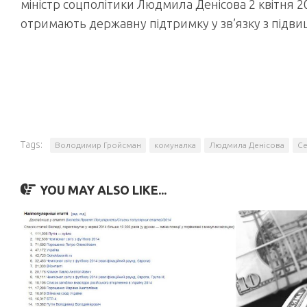
міністр соцполітики Людмила Денісова 2 квітня 2
отримають державну підтримку у зв’язку з підвищ
Tags:
Володимир Гройсман
комуналка
Людмила Денісова
Се
YOU MAY ALSO LIKE...