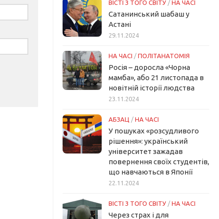
ВІСТІ З ТОГО СВІТУ
/
НА ЧАСІ
Сатанинський шабаш у
Астані
29.11.2024
НА ЧАСІ
/
ПОЛІТАНАТОМІЯ
Росія – доросла «Чорна
мамба», або 21 листопада в
новітній історії людства
23.11.2024
АБЗАЦ
/
НА ЧАСІ
У пошуках «розсудливого
рішення»: український
університет зажадав
повернення своїх студентів,
що навчаються в Японії
22.11.2024
ВІСТІ З ТОГО СВІТУ
/
НА ЧАСІ
Через страх і для