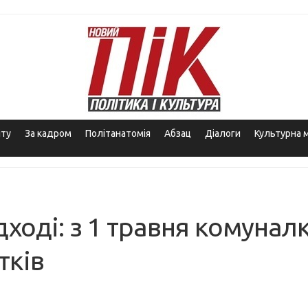
іту
За кадром
Політанатомія
Абзац
Діалоги
Культурна 
дході: з 1 травня комунал
тків