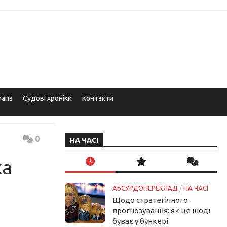
мапа
Судові хроніки
Контакти
0
НА ЧАСІ
ка
АБСУРДОПЕРЕКЛАД
/
НА ЧАСІ
Щодо стратегічного
прогнозування: як це іноді
буває у бункері