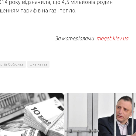
014 року відзначила, що 4,5 мільйонів родин
енням тарифів на газ і тепло.
За матеріалами
meget.kiev.ua
ргій Соболєв
ціна на газ