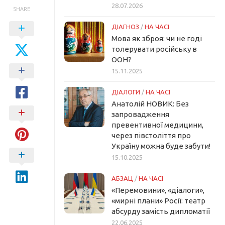
28.07.2026
SHARE
ДІАГНОЗ
/
НА ЧАСІ
Мова як зброя: чи не годі
толерувати російську в
ООН?
15.11.2025
ДІАЛОГИ
/
НА ЧАСІ
Анатолій НОВИК: Без
запровадження
превентивної медицини,
через півстоліття про
Україну можна буде забути!
15.10.2025
АБЗАЦ
/
НА ЧАСІ
«Перемовини», «діалоги»,
«мирні плани» Росії: театр
абсурду замість дипломатії
22.06.2025