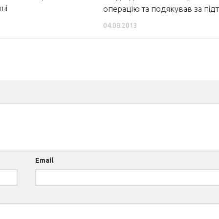
ші
операцію та подякував за під
04.08.2013
Email