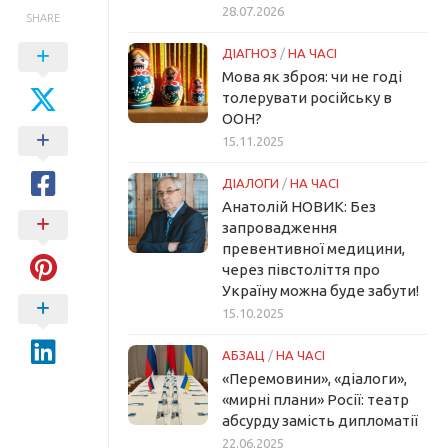
28.07.2026
SHARE
ДІАГНОЗ
/
НА ЧАСІ
Мова як зброя: чи не годі
толерувати російську в
ООН?
15.11.2025
ДІАЛОГИ
/
НА ЧАСІ
Анатолій НОВИК: Без
запровадження
превентивної медицини,
через півстоліття про
Україну можна буде забути!
15.10.2025
АБЗАЦ
/
НА ЧАСІ
«Перемовини», «діалоги»,
«мирні плани» Росії: театр
абсурду замість дипломатії
22.06.2025