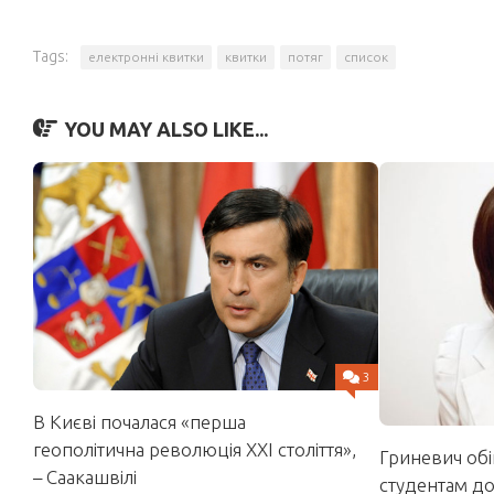
Tags:
електронні квитки
квитки
потяг
список
YOU MAY ALSO LIKE...
3
В Києві почалася «перша
геополітична революція XXI століття»,
Гриневич об
– Саакашвілі
студентам до