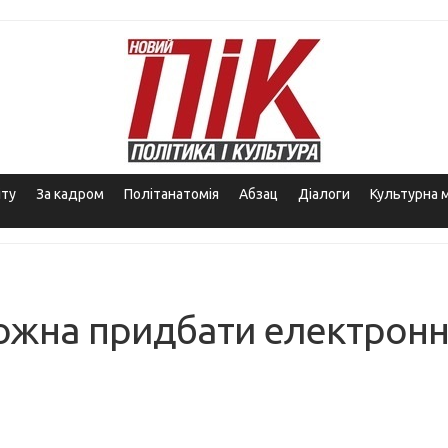
іту
За кадром
Політанатомія
Абзац
Діалоги
Культурна 
 можна придбати електронн