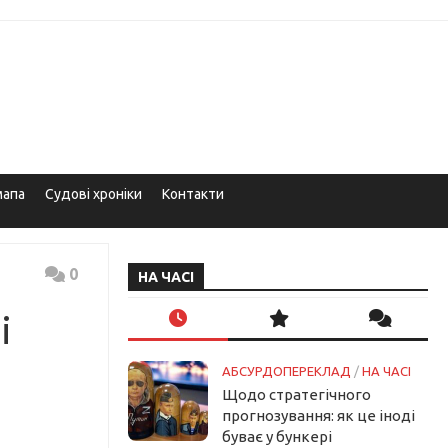
мапа
Судові хроніки
Контакти
0
НА ЧАСІ
і
АБСУРДОПЕРЕКЛАД
/
НА ЧАСІ
Щодо стратегічного
прогнозування: як це іноді
буває у бункері