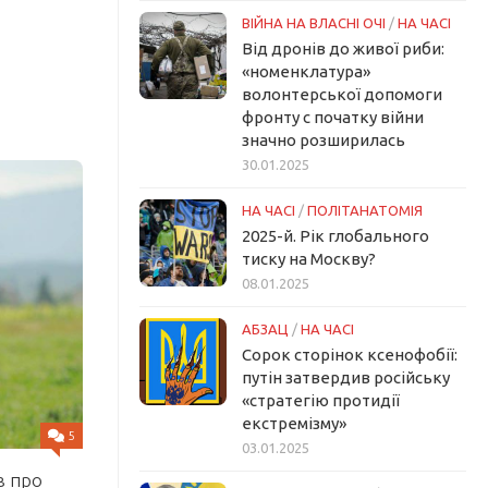
ВІЙНА НА ВЛАСНІ ОЧІ
/
НА ЧАСІ
Від дронів до живої риби:
«номенклатура»
волонтерської допомоги
фронту с початку війни
значно розширилась
30.01.2025
НА ЧАСІ
/
ПОЛІТАНАТОМІЯ
2025-й. Рік глобального
тиску на Москву?
08.01.2025
АБЗАЦ
/
НА ЧАСІ
Сорок сторінок ксенофобії:
путін затвердив російську
«стратегію протидії
екстремізму»
5
03.01.2025
в про