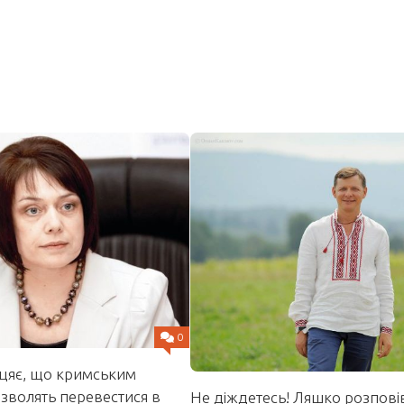
0
іцяє, що кримським
зволять перевестися в
Не діждетесь! Ляшко розпові