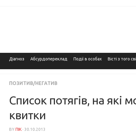
Skip
to
content
Діагноз
Абсурдопереклад
Події в особах
Вісті з того св
ПОЗИТИВ/НЕГАТИВ
Список потягів, на які
квитки
BY
ПІК
· 30.10.2013