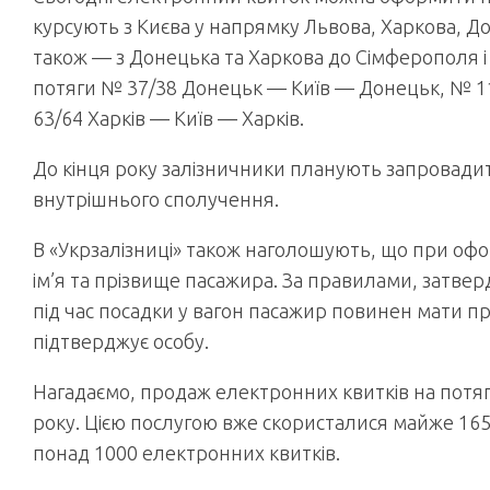
курсують з Києва у напрямку Львова, Харкова, До
також — з Донецька та Харкова до Сімферополя і н
потяги № 37/38 Донецьк — Київ — Донецьк, № 1
63/64 Харків — Київ — Харків.
До кінця року залізничники планують запровадит
внутрішнього сполучення.
В «Укрзалізниці» також наголошують, що при оф
ім’я та прізвище пасажира. За правилами, затве
під час посадки у вагон пасажир повинен мати пр
підтверджує особу.
Нагадаємо, продаж електронних квитків на потяг
року. Цією послугою вже скористалися майже 165
понад 1000 електронних квитків.