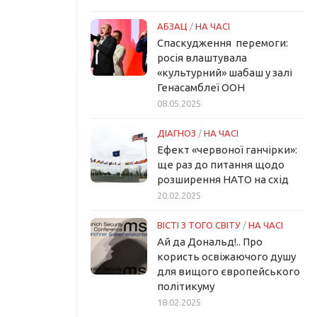
АБЗАЦ
/
НА ЧАСІ
Спаскудження перемоги:
росія влаштувала
«культурний» шабаш у залі
Генасамблеї ООН
08.05.2025
ДІАГНОЗ
/
НА ЧАСІ
Ефект «червоної ганчірки»:
ще раз до питання щодо
розширення НАТО на схід
20.02.2025
ВІСТІ З ТОГО СВІТУ
/
НА ЧАСІ
Ай да Дональд!.. Про
користь освіжаючого душу
для вищого європейського
політикуму
18.02.2025