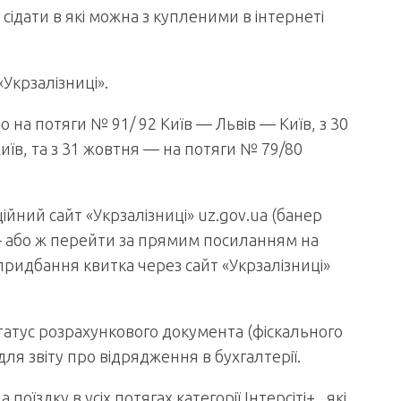
сідати в які можна з купленими в інтернеті
«Укрзалізниці».
 на потяги № 91/ 92 Київ — Львів — Київ, з 30
їв, та з 31 жовтня — на потяги № 79/80
ний сайт «Укрзалізниці» uz.gov.ua (банер
— або ж перейти за прямим посиланням на
 придбання квитка через сайт «Укрзалізниці»
татус розрахункового документа (фіскального
ля звіту про відрядження в бухгалтерії.
здку в усіх потягах категорії Інтерсіті+ , які