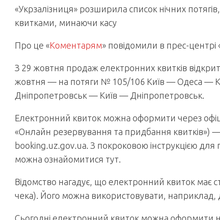
«Укрзалізниця» розширила список нічних потягів, 
квитками, минаючи касу
Про це «
Коментарям
» повідомили в прес-центрі 
З 29 жовтня продаж електронних квитків відкрито
жовтня — на потяги № 105/106 Київ — Одеса — Ки
Дніпропетровськ — Київ — Дніпропетровськ.
Електронний квиток можна оформити через офіцій
«Онлайн резервування та придбання квитків») 
booking.uz.gov.ua. З покроковою інструкцією для
можна ознайомитися тут.
Відомство нагадує, що електронний квиток має с
чека). Його можна використовувати, наприклад, д
Сьогодні електронний квиток можна оформити на пої