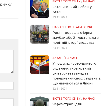
ВІСТІ З ТОГО СВІТУ
/
НА ЧАСІ
тримку
Сатанинський шабаш у
Астані
29.11.2024
НА ЧАСІ
/
ПОЛІТАНАТОМІЯ
Росія – доросла «Чорна
мамба», або 21 листопада в
новітній історії людства
23.11.2024
АБЗАЦ
/
НА ЧАСІ
У пошуках «розсудливого
рішення»: український
університет зажадав
повернення своїх студентів,
що навчаються в Японії
22.11.2024
ВІСТІ З ТОГО СВІТУ
/
НА ЧАСІ
Через страх і для