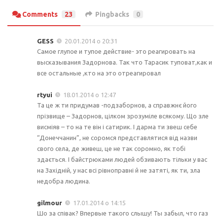
Comments
23
Pingbacks
0
GESS
20.01.2014 о 20:31
Cамое глупое и тупое действие- это реагировать на
высказывания Задорнова. Так что Тарасик туповат,как и
все остальные ,кто на это отреагировал
rtyui
18.01.2014 о 12:47
Та це ж ти придумав -подзаборнов, а справжнє його
прізвище – Задорнов, цілком зрозуміле всякому. Що зле
висміяв – то на те він і сатирик. І дарма ти звеш себе
“Донеччанин”, не соромся представлятися від назви
свого села, де живеш, це не так соромно, як тобі
здається. І байстрюками людей обзивають тільки у вас
на Західній, у нас всі рівноправні й не затяті, як ти, зла
недобра людина.
gilmour
17.01.2014 о 14:15
Шо за співак? Впервые такого слышу! Ты забыл, что газ