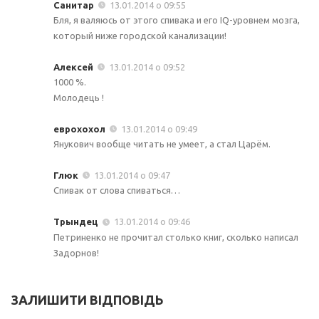
Санитар
13.01.2014 о 09:55
Бля, я валяюсь от этого спивака и его IQ-уровнем мозга,
который ниже городской канализации!
Алексей
13.01.2014 о 09:52
1000 %.
Молодець !
еврохохол
13.01.2014 о 09:49
Янукович вообще читать не умеет, а стал Царём.
Глюк
13.01.2014 о 09:47
Спивак от слова спиваться…
Трындец
13.01.2014 о 09:46
Петриненко не прочитал столько книг, сколько написал
Задорнов!
ЗАЛИШИТИ ВІДПОВІДЬ