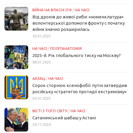
ВІЙНА НА ВЛАСНІ ОЧІ
/
НА ЧАСІ
Від дронів до живої риби: «номенклатура»
волонтерської допомоги фронту с початку
війни значно розширилась
30.01.2025
НА ЧАСІ
/
ПОЛІТАНАТОМІЯ
2025-й. Рік глобального тиску на Москву?
08.01.2025
АБЗАЦ
/
НА ЧАСІ
Сорок сторінок ксенофобії: путін затвердив
російську «стратегію протидії екстремізму»
03.01.2025
ВІСТІ З ТОГО СВІТУ
/
НА ЧАСІ
Сатанинський шабаш у Астані
29.11.2024