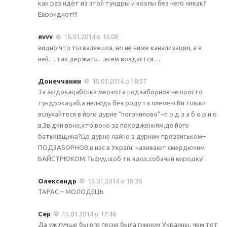
как раз идёт из этой тундры и хохлы без него никак?
Евроидиот!!!
яvvv
16.01.2014 о 16:08
видно что ты валяешся, но не ниже канализации, а в
ней….так держать…всем воздастся…
Донеччанин
15.01.2014 о 18:57
Та жидокацабська мерзота подзаборнов не просто
тундрокацаб,а нелюдь без роду та племені.Ви тільки
вслухайтеся в його дурне “погонялово”–п о д з а б о р н о
в.Звідки воно,хто воно за походженням,де його
батьківщина?Це дурне лайно з дурним прозвиськом–
ПОДЗАБОРНОВ,в нас в Україні називают смердючим
БАЙСТРЮКОМ.Тьфуу,щоб ти здох,собачий виродку!
Олександр
15.01.2014 о 18:36
ТАРАС – МОЛОДЕЦЬ
Сер
15.01.2014 о 17:46
Да уж лучше бы его песня была гимном Украины, чем тот