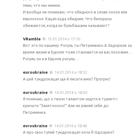
гимн, что мы имеем.
И вообще не понимаю, что обидного в слове хохол или
еврохохол. Кацап куда обиднее. Что белорусы
обижаются, когда их бульбашами называют?
VRamble
15.01.2014 о 17:10
Вот это по нашему. Рогуль ты Петриненко.А Задорнов за
время жизни в Еуропе тоже становится на вас похожим…
Рогуль он и в Европе рогуль…
euroukraine
14.01.2014 о 18:52
А цей тундрокацап ще й писати вміє? Прогрес!
euroukraine
14.01.2014 о 18:50
Я понімаю, що з твоїм талантом сидіти в туалеті і
кричати “Занятооооо!” Але не рівняй себе до
Петриненка.
evroukraine
14.01.2014 о 18:46
А про своє тупий тундрокацап хоча б підозрює?