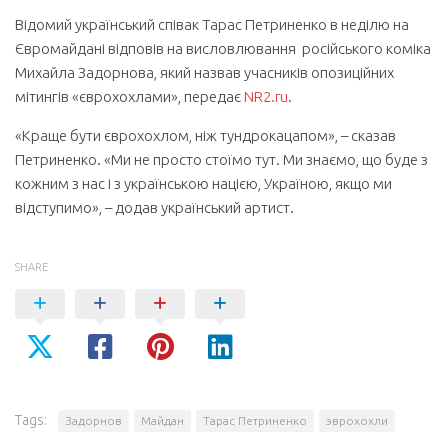
Відомий український співак Тарас Петриненко в неділю на
Євромайдані відповів на висловлювання російського коміка
Михайла Задорнова, який назвав учасників опозиційних
мітингів «єврохохлами», передає
NR2.ru
.
«Краще бути єврохохлом, ніж тундрокацапом», – сказав
Петриненко. «Ми не просто стоїмо тут. Ми знаємо, що буде з
кожним з нас і з українською нацією, Україною, якщо ми
відступимо», – додав український артист.
SHARE
Tags:
Задорнов
Майдан
Тарас Петриненко
эврохохли