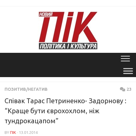
Skip
to
content
ПОЗИТИВ/НЕГАТИВ
23
Співак Тарас Петриненко- Задорнову :
“Краще бути єврохохлом, ніж
тундрокацапом”
BY
ПІК
· 13.01.2014