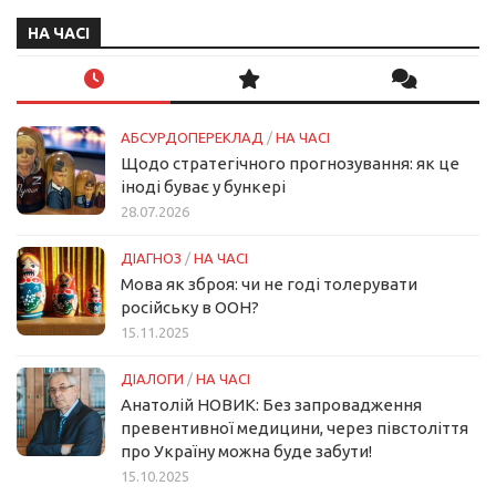
НА ЧАСІ
АБСУРДОПЕРЕКЛАД
/
НА ЧАСІ
Щодо стратегічного прогнозування: як це
іноді буває у бункері
28.07.2026
ДІАГНОЗ
/
НА ЧАСІ
Мова як зброя: чи не годі толерувати
російську в ООН?
15.11.2025
ДІАЛОГИ
/
НА ЧАСІ
Анатолій НОВИК: Без запровадження
превентивної медицини, через півстоліття
про Україну можна буде забути!
15.10.2025