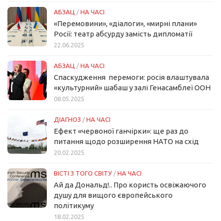
АБЗАЦ
/
НА ЧАСІ
«Перемовини», «діалоги», «мирні плани»
Росії: театр абсурду замість дипломатії
22.06.2025
АБЗАЦ
/
НА ЧАСІ
Спаскудження перемоги: росія влаштувала
«культурний» шабаш у залі Генасамблеї ООН
08.05.2025
ДІАГНОЗ
/
НА ЧАСІ
Ефект «червоної ганчірки»: ще раз до
питання щодо розширення НАТО на схід
20.02.2025
ВІСТІ З ТОГО СВІТУ
/
НА ЧАСІ
Ай да Дональд!.. Про користь освіжаючого
душу для вищого європейського
політикуму
18.02.2025