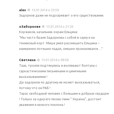
alex
13.01.2014 о 23:59
Задорнов даже не подозревает о его существовании.
оЗаборнове
13.01.2014 о 21:20
Коржаков, начальник охрані Ельцина:
“Мы часто брали Задорнова с собой в сауну и на
теннисный корт. Миша умел рассмешить Ельцина –
намеренно потешно падал, смешно промахивался…”
Светлана
13.01.2014 о 09:58
Таак, тролли подтянулись и воспевают болтуна с
саркастическими письменами и циничными
высказываниями !
Да задорнов по другому не может высказываться,
потому что он РАБ !
Тарас свободный человек с большим и добрым сердцем
! Только за одну его песню-гимн ” Україна”, достоит
уважения и низкого поклона !