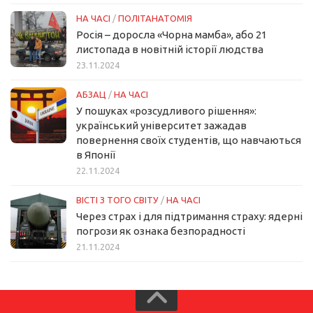
НА ЧАСІ
/
ПОЛІТАНАТОМІЯ
Росія – доросла «Чорна мамба», або 21
листопада в новітній історії людства
23.11.2024
АБЗАЦ
/
НА ЧАСІ
У пошуках «розсудливого рішення»:
український університет зажадав
повернення своїх студентів, що навчаються
в Японії
22.11.2024
ВІСТІ З ТОГО СВІТУ
/
НА ЧАСІ
Через страх і для підтримання страху: ядерні
погрози як ознака безпорадності
21.11.2024