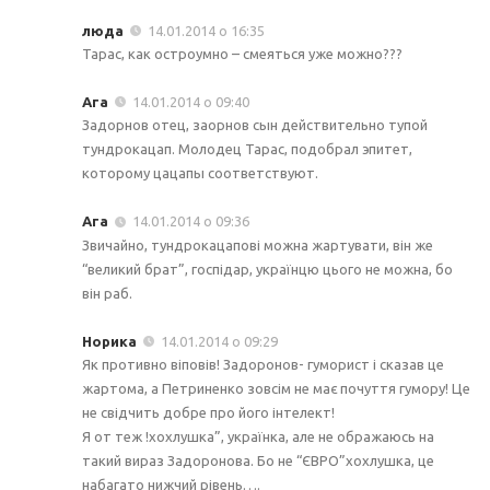
люда
14.01.2014 о 16:35
Тарас, как остроумно – смеяться уже можно???
Ага
14.01.2014 о 09:40
Задорнов отец, заорнов сын действительно тупой
тундрокацап. Молодец Тарас, подобрал эпитет,
которому цацапы соответствуют.
Ага
14.01.2014 о 09:36
Звичайно, тундрокацапові можна жартувати, він же
“великий брат”, госпідар, українцю цього не можна, бо
він раб.
Норика
14.01.2014 о 09:29
Як противно віповів! Задоронов- гуморист і сказав це
жартома, а Петриненко зовсім не має почуття гумору! Це
не свідчить добре про його інтелект!
Я от теж !хохлушка”, українка, але не ображаюсь на
такий вираз Задоронова. Бо не “ЄВРО”хохлушка, це
набагато нижчий рівень….