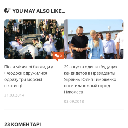
YOU MAY ALSO LIKE...
0
Після місячної блокади у
29 августа один из будущих
Феодосії одружилися
кандидатов в Президенты
одразу три морські
Украины Юлия Тимошенко
піхотинці
посетила южный город
Николаев
31.03.2014
03.09.2018
23 КОМЕНТАРІ